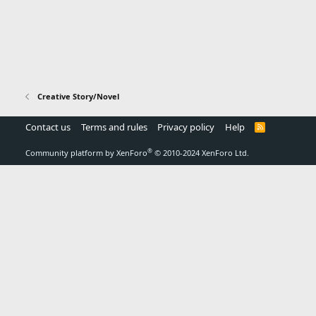
Creative Story/Novel
Contact us
Terms and rules
Privacy policy
Help
R
S
S
®
Community platform by XenForo
© 2010-2024 XenForo Ltd.