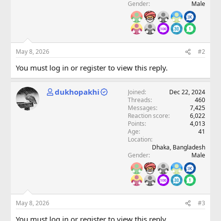
Gender
Male
May 8, 2026
#2
You must log in or register to view this reply.
dukhopakhi
Joined
Dec 22, 2024
Threads
460
Messages
7,425
Reaction score
6,022
Points
4,013
Age
41
Location
Dhaka, Bangladesh
Gender
Male
May 8, 2026
#3
You must log in or register to view this reply.