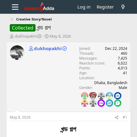
Log in
Register
Creative Story/Novel
খন্ড গল্প
Collected
T
S
dukhopakhi
May 8, 2026
h
t
r
a
dukhopakhi
Joined
Dec 22, 2024
e
r
Threads
460
a
t
Messages
7,425
d
d
Reaction score
6,022
Points
4,013
s
a
Age
41
t
t
Location
a
e
Dhaka, Bangladesh
r
Gender
Male
t
e
r
May 8, 2026
#1
খন্ড গল্প