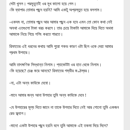
সেটা খুলল। পরমুহূর্তেই ওর মুখ কালো হয়ে গেল।
-কি ব্যাপার তোমার পছন্দ হয়নি? আমি একটু অপ্রস্তুত হয়ে বললাম।
-একদম না, তোমার পছন্দ আর আমার পছন্দ এক হবে এমন তো কোন কথা নেই
অযথা এতগুলো টাকা খরচ করলে। তার চেয়ে টাকাটা আমাকে দিয়ে দিতে অথবা
আমাকে নিয়ে গিয়ে শপিং করতে পারতে।
রিফাতের এই ধরনের কথায় আমি পুরো শকড কারণ ওটা ছিল ওকে দেয়া আমার
প্রথম উপহার।
আমি তাৎক্ষণিক সিদ্ধান্ত নিলাম। প্যাকেটটা ওর হাত থেকে নিলাম।
-কি হয়েছে? চেঞ্জ করে আনবে? রিফাতের গম্ভীর কণ্ঠস্বর।
-না, এটা অন্য কাউকে দেবো।
-মানে আমার জন্য আনা উপহার তুমি অন্য কাউকে দেবে !
-যে উপহারের মূল্য দিতে জানে না তাকে উপহার দিতে নেই আর শোনো তুমি একজন
রেড ফ্ল্যাগ।
-মানে! একটা উপহার পছন্দ হয়নি বলে তুমি আমাকে এই তকমা দিয়ে দিলে?