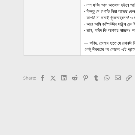
- নাম ফরিদ আল আতরাস হইলে আম
- কিন্তু সে চাপাতি নিয়া আসছে কে
- আপনি না কসাই খুঁজতেছিলেন! 
- আরে আমি কম্পিউটার সাইন্স এন্ড 
- ভাই, ফরিদ কি আপনার সামনে? আ
— ফরিদ, তোমার হাতে যে ফোনটা দিছ
একটু নীরবতার পর ফোনের এই প্রান্
Facebook
X (Twitter)
LinkedIn
Reddit
Pinterest
Tumblr
WhatsApp
Email
L
Share: