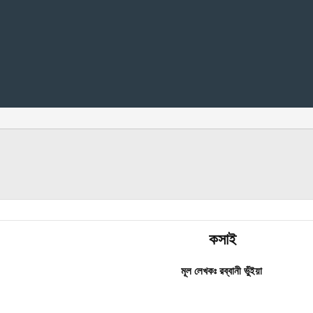
কসাই
মূল লেখকঃ রব্বানী ভুঁইয়া