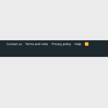
Contact us
Terms and rules
Privacy policy
Help
R
S
S