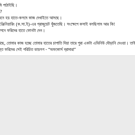
ি পাঠাইছি।
ন?
ও মনে হয় হাতে-কলমে কাজ দেখাইতে আসছে।
ইঞ্জিনিয়ারিং (ক.সা.ই)-এর গ্রাজুয়েট খুঁজতেছি। সংক্ষেপে কসাই বলছিলাম আর কি!
পনে ফরিদের হাতে ফোনটা দেন।
ে, তোমার কাজ হচ্ছে তোমার হাতের চাপাতি দিয়া তারে পুরা একটা এভিনিউ দৌড়ানি দেওয়া। তা
তে ফরিদের সেই পরিচিত ডায়লগ - “অফকোর্স ব্রাদার!”
ink