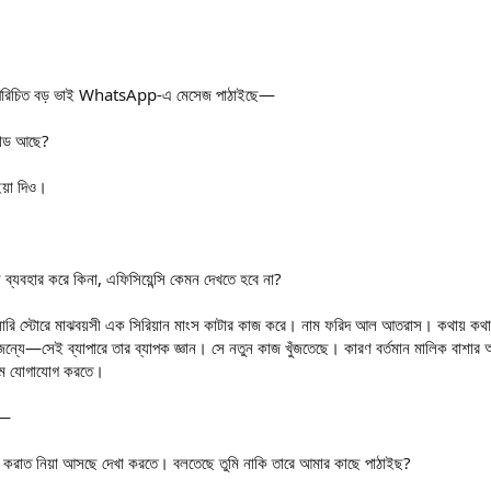
 পরিচিত বড় ভাই WhatsApp-এ মেসেজ পাঠাইছে—
্যাড আছে?
ইয়া দিও।
?
ব্যবহার করে কিনা, এফিসিয়েন্সি কেমন দেখতে হবে না?
রি স্টোরে মাঝবয়সী এক সিরিয়ান মাংস কাটার কাজ করে। নাম ফরিদ আল আতরাস। কথায় কথায় “
 জন্যে—সেই ব্যাপারে তার ব্যাপক জ্ঞান। সে নতুন কাজ খুঁজতেছে। কারণ বর্তমান মালিক ব
লাম যোগাযোগ করতে।
ন—
ক করাত নিয়া আসছে দেখা করতে। বলতেছে তুমি নাকি তারে আমার কাছে পাঠাইছ?