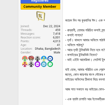
Registered
e
Community Member
r
কয়েক দিন পর কুরবানির ঈদ। এক
Joined
Dec 22, 2024
- রাব্বানী, তোমার পরিচিত কসাই গ্র
Threads
459
Messages
7,418
- কসাই লাগবে?
Reaction score
6,001
- হ্যাঁ। থাকলে আমার অফিসে পাঠা
Points
4,013
- অফিসে পাঠামু?
Age
41
Location
Dhaka, Bangladesh
- আরে হ্যাঁ! ইন্টারভিউ নিতে হবে না
Gender
Male
- কসাইয়ের ইন্টারভিউ নিবেন?
- ভাই এইটা আমেরিকা। লেটেস্ট টুল 
যাই হোক, আমার পরিচিত এক গ্রোসা
জন্যে, কোন জায়গার মাংস স্টেকের
ভাইয়ের অফিসের ঠিকানা দিয়ে বল
আজ সাত সকালে বড় ভাইয়ের ফো
- এক ব্যাটা চাপাতি আর ইলেকট্রি