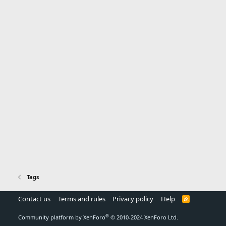
Tags
Contact us
Terms and rules
Privacy policy
Help
R
S
S
®
Community platform by XenForo
© 2010-2024 XenForo Ltd.