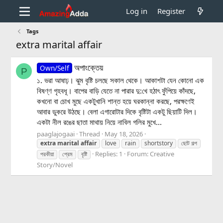
Log in
Register
Tags
extra marital affair
অপাংক্তেয়
Own/Self
P
১. ভরা আষাঢ়। ঝুম বৃষ্টি চলছে সকাল থেকে। আকাশটা যেন কোনো এক
বিষণ্ণ গৃহবধূ। বাপের বাড়ি যেতে না পারার দু:খে হঠাৎ ফুঁপিয়ে কাঁদছে,
কখনো বা চোখ মুছে একটুখানি শান্ত হয়ে ঘরকান্না করছে, পরক্ষণেই
আবার ডুকরে উঠছে। বেলা এগারোটার দিকে বৃষ্টিটা একটু ছিয়াটি দিল।
একটা নীল রঙের ছাতা মাথায় নিয়ে নাবিল গলির মুখে...
paaglajogaai
Thread
May 18, 2026
extra
marital
affair
love
rain
shortstory
ছোট গল্প
Replies: 1
Forum:
Creative
পরকীয়া
প্রেম
বৃষ্টি
Story/Novel