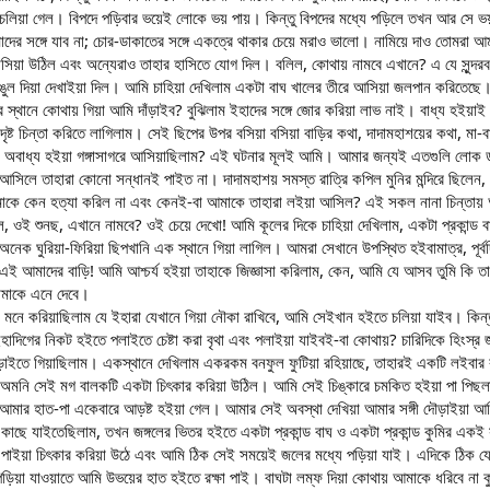
 চলিয়া গেল। বিপদে পড়িবার ভয়েই লোকে ভয় পায়। কিন্তু বিপদের মধ্যে পড়িলে তখন আর সে 
দের সঙ্গে যাব না; চোর-ডাকাতের সঙ্গে একত্রে থাকার চেয়ে মরাও ভালো। নামিয়ে দাও তোমরা
িয়া উঠিল এবং অন্যেরাও তাহার হাসিতে যোগ দিল। বলিল, কোথায় নামবে এখানে? এ যে সুন্দরবন
ুল দিয়া দেখাইয়া দিল। আমি চাহিয়া দেখিলাম একটা বাঘ খালের তীরে আসিয়া জলপান করিতেছে।
 স্থানে কোথায় গিয়া আমি দাঁড়াইব? বুঝিলাম ইহাদের সঙ্গে জোর করিয়া লাভ নাই। বাধ্য হই
দৃষ্ট চিন্তা করিতে লাগিলাম। সেই ছিপের উপর বসিয়া বসিয়া বাড়ির কথা, দাদামহাশয়ের কথা
অবাধ্য হইয়া গঙ্গাসাগরে আসিয়াছিলাম? এই ঘটনার মূলই আমি। আমার জন্যই এতগুলি লোক ড
আসিলে তাহারা কোনো সন্ধানই পাইত না। দাদামহাশয় সমস্ত রাত্রি কপিল মুনির মন্দিরে ছিলেন,
ে কেন হত্যা করিল না এবং কেনই-বা আমাকে তাহারা লইয়া আসিল? এই সকল নানা চিন্তায় আমি 
ওই শুনছ, এখানে নামবে? ওই চেয়ে দেখো! আমি কূলের দিকে চাহিয়া দেখিলাম, একটা প্রকান্ড বা
অনেক ঘুরিয়া-ফিরিয়া ছিপখানি এক স্থানে গিয়া লাগিল। আমরা সেখানে উপস্থিত হইবামাত্র, পূর
ই আমাদের বাড়ি! আমি আশ্চর্য হইয়া তাহাকে জিজ্ঞাসা করিলাম, কেন, আমি যে আসব তুমি কি 
োমাকে এনে দেবে।
মনে করিয়াছিলাম যে ইহারা যেখানে গিয়া নৌকা রাখিবে, আমি সেইখান হইতে চলিয়া যাইব। কিন্ত
দিগের নিকট হইতে পলাইতে চেষ্টা করা বৃথা এবং পলাইয়া যাইবই-বা কোথায়? চারিদিকে হিংস্র
়াইতে গিয়াছিলাম। একস্থানে দেখিলাম একরকম বনফুল ফুটিয়া রহিয়াছে, তাহারই একটি লইবা
, অমনি সেই মগ বালকটি একটা চিৎকার করিয়া উঠিল। আমি সেই চিঙ্কারে চমকিত হইয়া পা পিছলাইয়
ে আমার হাত-পা একেবারে আড়ষ্ট হইয়া গেল। আমার সেই অবস্থা দেখিয়া আমার সঙ্গী দৌড়াইয়া আস
 কাছে যাইতেছিলাম, তখন জঙ্গলের ভিতর হইতে একটা প্রকান্ড বাঘ ও একটা প্রকান্ড কুমির এক
 পাইয়া চিৎকার করিয়া উঠে এবং আমি ঠিক সেই সময়েই জলের মধ্যে পড়িয়া যাই। এদিকে ঠিক 
ড়িয়া যাওয়াতে আমি উভয়ের হাত হইতে রক্ষা পাই। বাঘটা লম্ফ দিয়া কোথায় আমাকে ধরিবে না কুম