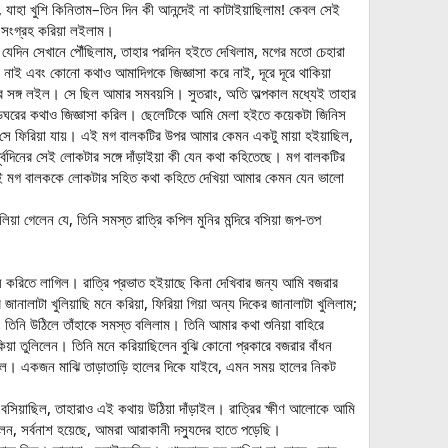
 যাহা খুশি কিনিতাম–তিন দিন কী আনন্দেই না কাটাইয়াছিলাম! কেবল সেই
ি সংগ্রহ করিয়া লইলাম।
যেদিন সেখানে পৌঁছিলাম, তাহার পরদিন হইতে দেখিলাম, মগের মতো চেহারা
 নাই এবং কোনো কথাও আমাদিগকে জিজ্ঞাসা করে নাই, দূরে দূরে থাকিয়া
 সঙ্গ লইল। সে ছিল আমার সমবয়সি। সুতরাং, অতি অল্পকাল মধ্যেই তাহার
়িঘরের কথাও জিজ্ঞাসা করিল। ছেলেটিকে আমি মেলা হইতে কয়েকটা জিনিস
িলে সে ফিরিয়া যায়। এই মগ বালকটির উপর আমার কেমন একটু মায়া হইয়াছিল,
পূর্বদিনের সেই লোকটার সঙ্গে দাঁড়াইয়া কী যেন কথা কহিতেছে। মগ বালকটির
 সেই মগ বালককে লোকটার সহিত কথা কহিতে দেখিয়া আমার কেমন যেন ভালো
িয়া গেলেন যে, তিনি সমস্ত রাত্রি কপিল মুনির মন্দিরে বসিয়া জপ-তপ
় করিতে লাগিল। রাত্রি প্রভাত হইয়াছে কিনা দেখিবার জন্য আমি বজরার
জানালাটা খুলিয়াছি মনে করিয়া, ফিরিয়া গিয়া অন্য দিকের জানালাটা খুলিলাম;
িনি উঠিলে তাঁহাকে সমস্ত বলিলাম। তিনি আমার কথা শুনিয়া বাহিরে
িয়া তুলিলেন। তিনি মনে করিয়াছিলেন বুঝি কোনো প্রকারে বজরার বাঁধন
ত হইল। একজন মাঝি তাড়াতাড়ি হালের দিকে যাইবে, এমন সময় হালের নিকট
 বসিয়াছিল, তাহারাও এই কথায় উঠিয়া দাঁড়াইল। রাত্রির ক্ষীণ আলোকে আমি
ন, সর্বনাশ হয়েছে, আমরা আরাকানী দস্যুদের হাতে পড়েছি।