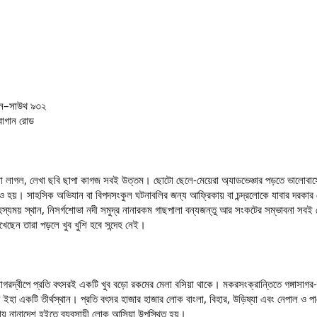
িফোন–সাউথ ৯৩২
বাগান রোড
ালো লাগল, লেখা ছবি ছাপা কাগজ সবই উত্তম। ছোটো ছেলে-মেয়েরা অ্যাডভেঞ্চার পড়তে ভালোবা
ও হয়। সাহসিক অভিযান বা বিপদসংকুল ঘটনাবলির জন্য আফ্রিকায় বা চন্দ্রলোকে যাবার দরকার দেখি 
রহস্যময় স্থান, নিসর্গশোভা নদী সমুদ্র নানারকম গাছপালা বন্যজন্তু আর সংকটের সম্ভাবনা স
খেছেন তারা পড়লে খুব খুশি হবে সন্দেহ নেই।
াগরদ্বীপে প্রতি বৎসরই একটি খুব বড়ো রকমের মেলা বসিয়া থাকে। মকরসংক্রান্তিতে গঙ্গাসাগ
 ইহা একটি তীর্থস্থান। প্রতি বৎসর হাজার হাজার লোক বাংলা, বিহার, উড়িষ্যা এবং নেপাল ও প
লায় নানাদেশ হইতে ব্যবসায়ী লোক আসিয়া উপস্থিত হয়।