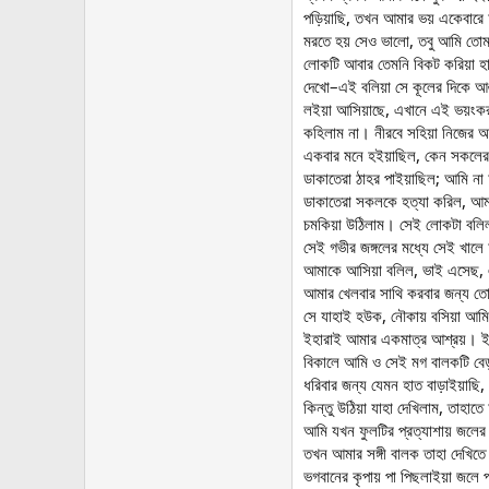
পড়িয়াছি, তখন আমার ভয় একেবারে
মরতে হয় সেও ভালো, তবু আমি তোমা
লোকটি আবার তেমনি বিকট করিয়া হাস
দেখো–এই বলিয়া সে কূলের দিকে আঙ
লইয়া আসিয়াছে, এখানে এই ভয়ংকর
কহিলাম না। নীরবে সহিয়া নিজের অ
একবার মনে হইয়াছিল, কেন সকলের 
ডাকাতেরা ঠাহর পাইয়াছিল; আমি না 
ডাকাতেরা সকলকে হত্যা করিল, আমাক
চমকিয়া উঠিলাম। সেই লোকটা বলিল, 
সেই গভীর জঙ্গলের মধ্যে সেই খালে 
আমাকে আসিয়া বলিল, ভাই এসেছ, এ
আমার খেলবার সাথি করবার জন্য ত
সে যাহাই হউক, নৌকায় বসিয়া আমি 
ইহারাই আমার একমাত্র আশ্রয়। ইহা
বিকালে আমি ও সেই মগ বালকটি বেড
ধরিবার জন্য যেমন হাত বাড়াইয়াছি
কিন্তু উঠিয়া যাহা দেখিলাম, তাহাত
আমি যখন ফুলটির প্রত্যাশায় জলের
তখন আমার সঙ্গী বালক তাহা দেখিতে
ভগবানের কৃপায় পা পিছলাইয়া জলে প