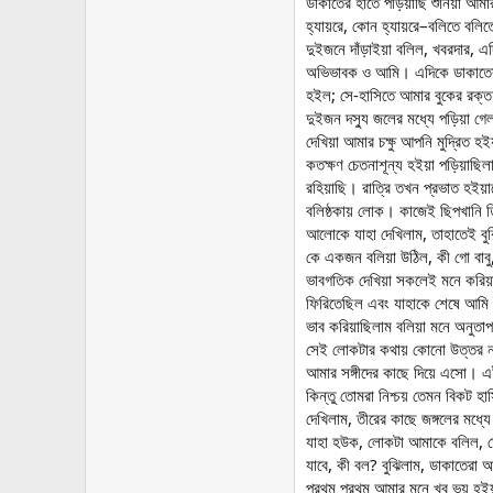
ডাকাতের হাতে পড়িয়াছি শুনিয়া আ
হ্যায়রে, কোন হ্যায়রে–বলিতে বলিতে
দুইজনে দাঁড়াইয়া বলিল, খবরদার,
অভিভাবক ও আমি। এদিকে ডাকাতেরা প
হইল; সে-হাসিতে আমার বুকের রক্ত য
দুইজন দস্যু জলের মধ্যে পড়িয়া গ
দেখিয়া আমার চক্ষু আপনি মুদ্রিত
কতক্ষণ চেতনাশূন্য হইয়া পড়িয়া
রহিয়াছি। রাত্রি তখন প্রভাত হইয
বলিষ্ঠকায় লোক। কাজেই ছিপখানি তি
আলোকে যাহা দেখিলাম, তাহাতেই বুঝ
কে একজন বলিয়া উঠিল, কী গো বাবু
ভাবগতিক দেখিয়া সকলেই মনে করিয়
ফিরিতেছিল এবং যাহাকে শেষে আমি ই
ভাব করিয়াছিলাম বলিয়া মনে অনুত
সেই লোকটার কথায় কোনো উত্তর না
আমার সঙ্গীদের কাছে দিয়ে এসো। 
কিন্তু তোমরা নিশ্চয় তেমন বিকট হ
দেখিলাম, তীরের কাছে জঙ্গলের মধ্য
যাহা হউক, লোকটা আমাকে বলিল, তোম
যাবে, কী বল? বুঝিলাম, ডাকাতেরা আ
প্রথম প্রথম আমার মনে খুব ভয় হইয