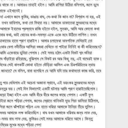
ভয় থাকে না। আমারও তাহাই হইল। আমি রাগিয়া উঠিয়া বলিলাম, জলে ডুবে
 আমাকে এইখানেই।
! এখানে জলে কুমির, ডাঙায় বাঘ, সে-কথা কি জান না? বিশ্বাস না হয়, ওই
 তখন ভাবিলাম, কথা তো মিথ্যা নয়। আমাকে ডাকাতেরা সুন্দরবনের মধ্যে
য়াই আমাকে ইহাদের প্রস্তাবে রাজি হইতে হইল, সুতরাং, আমি আর কোনো কথা
, মা-বাবার কথা, ভাই বোনের কথা–সমস্ত একে একে মনে উঠিতে লাগিল। তখন
াকাতের হাতে প্রাণ হারাইল। আমার চলাফেরা ভাবগতিক দেখিয়াই তো
 ভোর বেলা নদীতীরে আসিয়া বজরা দেখিতে না পাইয়া তিনিই বা কী করিতেছেন?
একেবারে ডুবিয়া গেলাম। সেই সময় হঠাৎ একটা বিকট শব্দ শুনিয়া
ঘ দাঁড়াইয়া রহিয়াছে, বুঝিলাম সে বিকট রব আর কিছু নয়, এই বাঘেরই ডাক।
্বদিনের সেই বালকটি কোথা হইতে দৌড়িয়া আসিল এবং চিরপরিচিতের ন্যায়
তা জানতে? সে বলিল, বাবা বলেছিল যে আমি যদি তার কথামতো কাজ করি, তবে
ু পরে দেখিলাম এই অচেনা অজানা স্থানে, এই ভয়ংকর সুন্দরবনের মধ্যে
 জন্তুর ভয়। সেই দিন বিকালেই একটি ঘটনায় আমি প্রাণ হারাইতেছিলাম।
র বড়ো ইচ্ছা হইল এবং আমি ধীরে ধীরে জলের কাছে গেলাম। একটি ফুল
া জলে পড়িয়া গেলাম, জলের স্রোতে খানিকটা দূরে গিয়া ভাসিয়া উঠিলাম,
িয়া জলে ঝাঁপাইয়া পড়িল এবং হাতে ধরিয়া আমাকে টানিয়া তীরে তুলিল।
ই সময় আমাকে লক্ষ করিতেছিল। বাঘ যখন আমাকে ধরিবার জন্য লাফ দেয়,
যে-সময় বাঘ লাফ দেয়, কুমিরও সেই সময় আমাকে ধরিতে আসে। কিন্তু
িরের মুখের মধ্যে পড়িয়া গেল!