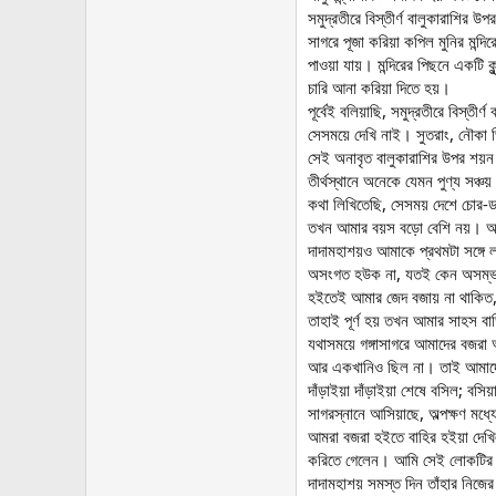
সমুদ্রতীরে বিস্তীর্ণ বালুকারাশির উ
সাগরে পূজা করিয়া কপিল মুনির মন্দি
পাওয়া যায়। মন্দিরের পিছনে একটি ক
চারি আনা করিয়া দিতে হয়।
পূর্বেই বলিয়াছি, সমুদ্রতীরে বিস্
সেসময়ে দেখি নাই। সুতরাং, নৌকা ভ
সেই অনাবৃত বালুকারাশির উপর শয়ন 
তীর্থস্থানে অনেকে যেমন পুণ্য সঞ
কথা লিখিতেছি, সেসময় দেশে চোর-
তখন আমার বয়স বড়ো বেশি নয়। আমি
দাদামহাশয়ও আমাকে প্রথমটা সঙ্গ
অসংগত হউক না, যতই কেন অসম্ভব হউ
হইতেই আমার জেদ বজায় না থাকিত
তাহাই পূর্ণ হয় তখন আমার সাহস 
যথাসময়ে গঙ্গাসাগরে আমাদের বজরা
আর একখানিও ছিল না। তাই আমাদের 
দাঁড়াইয়া দাঁড়াইয়া শেষে বসিল
সাগরস্নানে আসিয়াছে, অল্পক্ষণ মধ্
আমরা বজরা হইতে বাহির হইয়া দেখিল
করিতে গেলেন। আমি সেই লোকটির সঙ্গে
দাদামহাশয় সমস্ত দিন তাঁহার নিজে