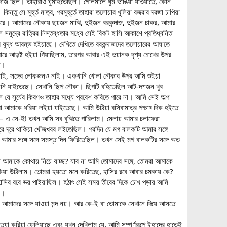
কন্দাজ ছিল। তাহারাও ঘুমাইতেছিল। গোলমালে ঘুম ভাঙিয়া যাওয়াতে, কোন
তু সে মুহূর্ত মাত্র, পরমুহূর্তে তাহারা তলোয়ার খুলিয়া বজরার দরজা চাপিয়া
্শ করে। আমাদের নৌকায় ছয়জন মাঝি, দুইজন বরকন্দাজ, দুইজন চাকর, আমার
মুদ্রে রাত্রির নিস্তব্ধতার মধ্যে সেই বিকট হাসি আকাশে প্রতিধ্বনিত
োর যুদ্ধ আরম্ভ হইয়াছে। দেখিতে দেখিতে বরকন্দাজদের তলোয়ারের আঘাতে
ারে আড়ষ্ট হইয়া গিয়াছিলাম, তারপর আবার এই ভয়ানক দৃশ্য চোখের উপর
না।
াও নাই, সঙ্গের লোকজনও নাই। একখানি খোলা নৌকার উপর আমি শুইয়া
ৌকাখানি যাইতেছে। সেখানি ছিপ নৌকা। ছিপটি বহিতেছিল আট-দশজন খুব
ল যে সূর্যের কিরণও তাহার মধ্যে প্রবেশ করিতে পারে না। আমি সেই অল্প
া আমাকে ধরিয়া লইয়া যাইতেছে। আমি উঠিয়া বসিবামাত্র পশ্চাৎ দিক হইতে
ছিল– এ সে-ই! তখন আমি সব বুঝিতে পারিলাম। মেলায় আমার চলাফেরা
ে দূরে থাকিয়া খোঁজখবর লইতেছিল। পরদিন যে মগ বালকটি আমার সঙ্গে
 আমার সঙ্গে সঙ্গে সমস্ত দিন ফিরিতেছিল। তখন সেই মগ বালকটির সঙ্গে অত
আমাকে কোথায় নিয়ে যাচ্ছ? যাব না আমি তোমাদের সঙ্গে, তোমরা আমাকে
কিয়া উঠিলাম। তোমরা হয়তো মনে করিতেছ, হাসির রবে আবার চমকায় কে?
াসির রবে ভয় পাইয়াছিল। হঠাৎ সেই সময় তীরের দিকে চোখ পড়ায় আমি
ল।
মাদের সঙ্গে যাওয়া মন্দ নয়। আর কে-ই বা তোমাকে সেখানে দিয়ে আসতে
্যা করিয়া ফেলিয়াছে এবং যখন দেখিলাম যে, আমি সম্পূর্ণরূপে ইহাদের হাতেই