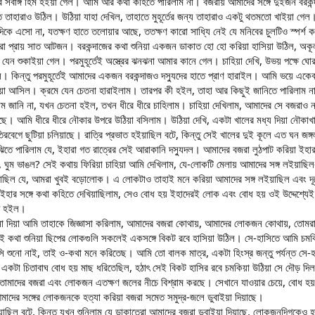
মার সর্বাঙ্গ হিম হইয়া গেল। আমি আর কথা কহিতে পারিলাম না। বজরায় আমাদের সঙ্গে দুইজন বর
 তাহারাও উঠিল। উঠিয়া যাহা দেখিল, তাহাতে মুহূর্তের জন্য তাহারাও একটু থতমতো খাইয়া গেল। কিন্
 এদিকে এসো না, যতক্ষণ হাতে তলোয়ার আছে, ততক্ষণ কারো সাধ্যি নেই যে মনিবের চুলটিও স্পর
্রায় সাত আটজন। বরকন্দাজের কথা শুনিয়া একজন ডাকাত হো হো করিয়া হাসিয়া উঠিল, অকূল স
েন শুকাইয়া গেল। পরমুহূর্তেই অস্ত্রের ঝনঝনা আমার কানে গেল। চাহিয়া দেখি, উভয় পক্ষে ঘ
েল। কিন্তু পরমুহূর্তেই আমাদের একজন বরকন্দাজও দস্যুদের হাতে প্রাণ হারাইল। আমি ভয়ে একেব
 হইয়া আসিল। ক্রমে যেন চেতনা হারাইলাম। তারপর কী হইল, তাহা আর কিছুই জানিতে পারিলাম 
ছিলাম জানি না, যখন চেতনা হইল, তখন ধীরে ধীরে চাহিলাম। চাহিয়া দেখিলাম, আমাদের সে বজর
়াছে। আমি ধীরে ধীরে নৌকার উপরে উঠিয়া বসিলাম। উঠিয়া দেখি, একটা খালের মধ্য দিয়া ন
রবেগে ছুটিয়া চলিয়াছে। রাত্রি প্রভাত হইয়াছিল বটে, কিন্তু সেই খালের দুই কূলে এত ঘন জঙ্গ
িতে পারিলাম যে, ইহারা গত রাত্রের সেই আরাকানি দস্যুদল। আমাদের বজরা লুঠপাট করিয়া ইহার
, ঘুম ভাঙল? সেই কথায় ফিরিয়া চাহিয়া আমি দেখিলাম, যে-লোকটি মেলায় আমাদের সঙ্গ লইয়া
াছিল যে, আমরা খুবই বড়োলোক। এ লোকটাও তাহাই মনে করিয়া আমাদের সঙ্গ লইয়াছিল এবং দূর
হার সঙ্গে কথা কহিতে দেখিয়াছিলাম, সেও বোধ হয় ইহাদেরই লোক এবং বোধ হয় ওই উদ্দেশ্যেই
াপ হইল।
 দিয়া আমি তাহাকে জিজ্ঞাসা করিলাম, আমাদের বজরা কোথায়, আমাদের লোকজন কোথায়, তোমরা 
এই কথা শুনিয়া ছিপের লোকগুলি সকলেই একসঙ্গে বিকট রবে হাসিয়া উঠিল। সে-হাসিতে আমি চম
াসি শুনো নাই, তাই ও-কথা মনে করিতেছ। আমি তো বালক মাত্র, একটা হিংস্র জন্তু পর্যন্ত সে-হ
ে একটা চিতাবাঘ বোধ হয় মাছ ধরিতেছিল, হঠাৎ সেই বিকট হাসির রবে চমকিয়া উঠিয়া সে দৌড় দি
াদের বজরা এবং লোকজন এতক্ষণ জলের নীচে বিশ্রাম করছে। সেখানে যাওয়ার চেয়ে, বোধ হয় আ
মাদের সঙ্গের লোকজনকে হত্যা করিয়া বজরা সমেত সমুদ্র-জলে ডুবাইয়া দিয়াছে।
়াছিল বটে, কিন্তু যখন শুনিলাম যে ডাকাতেরা আমাদের বজরা ডুবাইয়া দিয়াছে, লোকজনদিগকেও হত