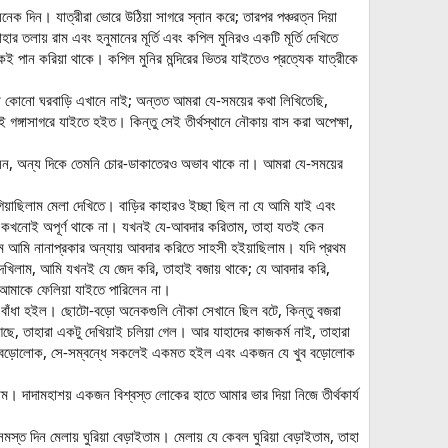
অনেক দিন। যাত্রীরা ভোরে উঠিয়া সাগরে স্নান করে; তারপর পঞ্চরত্ন দিয়া
তাহার তলায় রাম এবং হনুমানের মূর্তি এবং কপিল মুনিরও একটি মূর্তি দেখিতে
্যেকেই পান করিয়া থাকে। কপিল মুনির মন্দিরের ভিতর যাইতেও প্রত্যেক যাত্রীকে
 ছাড়া কোনো ঘরবাড়ি এখানে নাই; অন্তত আমরা যে-সময়ের কথা লিখিতেছি,
 গঙ্গাসাগরে যাইতে হইত। কিন্তু সেই তীর্থস্থানে নৌকায় বাস করা অপেক্ষা,
 আসেন, অন্য দিকে তেমনি চোর-ডাকাতেরও অভাব থাকে না। আমরা যে-সময়ের
গিয়াছিলাম মেলা দেখিতে। বাড়ির কাহারও ইচ্ছা ছিল না যে আমি যাই এবং
ার কখনোই অপূর্ণ থাকে না। যখনই যে-আবদার করিতাম, তাহা যতই কেন
মে আমি নানাপ্রকার অন্যায় আবদার করিতে সাহসী হইয়াছিলাম। যদি প্রথম
খিলাম, আমি যখনই যে জেদ করি, তাহাই বজায় থাকে; যে আবদার করি,
 আমাকে ফেলিয়া যাইতে পারিলেন না।
নে বাঁধা হইল। ছোটো-বড়ো অনেকগুলি নৌকা সেখানে ছিল বটে, কিন্তু বজরা
 তাহারা একটু দেখিয়াই চলিয়া গেল। আর যাহাদের কাজকর্ম নাই, তাহারা
জন খুব বড়োলোক, সে-সম্বন্ধে সকলেই একমত হইল এবং একজন যে খুব বড়োলোক
ম। দাদামহাশয় একজন বিশ্বস্ত লোকের হাতে আমার ভার দিয়া নিজে তীর্থকার্য
ত দিন মেলায় ঘুরিয়া বেড়াইতাম। মেলায় যে কেবল ঘুরিয়া বেড়াইতাম, তাহা