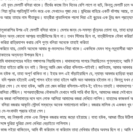
পর এই বৃহৎ মেলাটি বসিয়া থাকে। তীর্থের কাজে তিন দিনের বেশি লাগে না বটে, কিন্তু মেলাটি চলে 
রে গিয়া মুনির প্রতিমূর্তি দর্শন করে এবং সেখানেও পূজা দেয়। মন্দিরের বাহিরে একটি বটগাছ আছে, 
ুন্ড আছে তাহার নাম সীতাকুন্ড। যাত্রীরা পান্ডাদিগকে পয়সা দিয়া এই কুন্ডের এক বিন্দু জল প্রত
তীর্ণ বালুকারাশির উপর এই মেলাটি বসিয়া থাকে। মেলার জন্য যে-সমস্ত কুঁড়েঘর তোলা হয়, তাহা
িন্ন অন্য কোনো আশ্রয় যাত্রীদিগের ছিল না। তখন স্টিমার ছিল না, যাত্রীদিগকে নৌকা করিয়াই
করিয়া রাত্রিযাপন করায় বেশি পুণ্য বলিয়া অনেকে তাহাই করিত!
্চয় করিতে যায়, তেমনি অনেকে আবার কু-মতলবেও গিয়া থাকে। একদিকে যেমন সাধু-সন্ন্যাসীরা
ডাকাতের অত্যন্ত উপদ্রব ছিল।
 দাদামহাশয়ের সহিত গঙ্গাসাগর গিয়াছিলাম। দাদামহাশয় সাগরে গিয়াছিলেন পুণ্যস্নানে; আমি 
ে লইয়া যাইতে রাজি হন নাই। কিন্তু আমি জেদ ধরিয়া বসিলাম–যাইবই। জানিতাম, আমার আবদ
ক না, তাহা অপূর্ণ থাকিত না। ইহার ফল এই দাঁড়াইয়াছিল যে, ন্যায্য আবদার ছাড়িয়া ক্র
, যদি প্রথম হইতেই একটু শাসন হইত তাহা হইলে আমি অত আবদারে হইতাম না। কিন্তু যখন দে
বাড়িয়া গেল। সে যাহা হউক, আমি তো জেদ করিয়া বসিলাম–যাইব-ই; হইলও তাহাই। দাদামহাশয়
 আসিয়া পৌঁছিল। সাগরযাত্রীদের নৌকাগুলি যেখানে সারি সারি বাঁধা ছিল, আমাদের বজরা সেইখা
বজরা লাগিবামাত্র দলে দলে লোক আসিয়া আমাদের বজরা দেখিতে লাগিল। যাহাদের কাজকর্ম আছে,
; বসিয়া বসিয়া বজরার আকৃতি সৌন্দর্য সম্বন্ধে অনেক সমালোচনা করিল। বজরার মালিক যে এক
যে সে-সংবাদটা প্রচার হইয়া গেল।
াম, বহু নিষ্কর্মা লোক এবং ভিক্ষুক বজরার কাছে জড়ো হইয়াছে। যাহা হউক, আমরা তীরে উঠিলা
 ঘুরিয়া ঘুরিয়া মেলা দেখিয়া বেড়াইতে লাগিলাম।
র কাজ লইয়া থাকিতেন, আমি কী করিতাম না করিতাম তাহা দেখিবার তাঁহার অবসর ছিল না। আমি সমস্