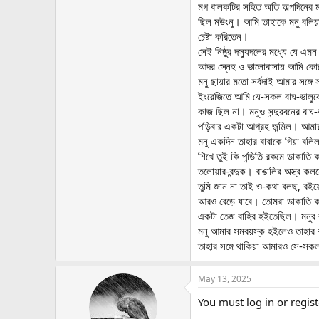
মগ বালকটির সহিত অতি অল্পদিনের মধ
ছিল মউংনু। আমি তাহাকে মনু বলিয়
চেষ্টা করিতেন।
সেই নিষ্ঠুর দস্যুদলের মধ্যে যে এ
আদর স্নেহ ও ভালোবাসায় আমি কোনো
মনু ছায়ার মতো সর্বদাই আমার সঙ্গ
ইংরেজিতে আমি যে-সকল বাঘ-ভালুকের 
কাজ ছিল না। মনুও সন্দুরবনের বাঘ-
পড়িবার একটা আগ্রহ জন্মিল। আমা
মনু একদিন তাহার বাবাকে গিয়া বলি
শিখে তুই কি পন্ডিতি রকমে ডাকাতি 
তলোয়ার-বন্দুক। বাঙালির অস্ত্র ক
তুমি জান না তাই ও-কথা বলছ, বইয়
আরও বেড়ে যাবে। তোমরা ডাকাতি করো
একটা তেজ বাহির হইতেছিল। মনুর ব
মনু আমার সমবয়স্ক হইলেও তাহার শর
তাহার সঙ্গে থাকিয়া আমারও সে-সক
May 13, 2025
You must log in or regist