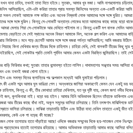
ি যখন যাহা চাহিব, তখনই তাহা দিতে হইবে। সুতরাং, আমার খুব মজা। আমি নাগরদোলায় চড়িতাম,
 জিনিস আসিয়াছিল, এটা-ওটা করিয়া তাহার প্রায় সমস্ত জিনিসের অন্তত এক-একটি করিয়া আম
া সকল লোকই আমাকে লক্ষ করিত এবং অনেক নিষ্কর্মা লোক আমাদের সঙ্গে সঙ্গে ঘুরিত। আমরা 
দের সঙ্গে সঙ্গে ঘুরিল। কিন্তু সে-লোকটি অন্যান্য লোকের মতো আমাদের কাছে কাছে বড়ো থাকে
আমরা মেলায় গিয়া সে-লোকটাকে আর দেখিতে পাইলাম না। কিন্তু একটি মগ বালক সেদিন আমার
েলায় বেড়াইতে সে সেই স্থানের অনেক বিবরণ আমাকে দিল, অনেক গল্প করিল এবং আমাদের বাড
বজরায় ফিরিলাম। মনে পড়ে ছেলেটি আমার সঙ্গে সঙ্গে বজরা পর্যন্ত আসিয়াছিল; আমি বজরায় উঠ
 গিয়াছে কিনা দেখিবার জন্য তীরের দিকে চাহিলাম। চাহিয়া দেখি, সেই বালকটি তীরের কিছু দূরে 
 হইয়াছিল, সেই লোকটার প্রতি তেমনি পূর্বদিন আমার কেমন একটা বিরক্তি জন্মিয়াছিল। তাই
বাড়ি ফিরিবার কথা; সুতরাং তাহার বন্দোবস্ত হইতে লাগিল। দাদামহাশয় সন্ধ্যার সময় আসিয়া বল
সিবেন এবং তখনই বজরা খোলা হইবে।
হইল এবং সমস্ত দিনের ক্লান্তির পর অল্পকাল মধ্যেই আমি ঘুমাইয়া পড়িলাম।
ঠাৎ কী একটা শব্দে আমার ঘুম ভাঙিয়া গেল। অন্ধকারে জাগিয়া অকারণেই কেমন যেন একটু ভয় ভয
 চাহিলাম, কিন্তু এ কী, তীর কোথায়! চাহিয়া দেখিলাম, যত দূর দৃষ্টি যায়, কেবল জল! নদীর দিকের 
েই জল, কূলকিনারা নাই। বড়ো ভয় হইল। আমার যিনি অভিভাবক ছিলেন তাঁহাকে ডাকিলাম এবং ত
জরা আর তীরের কাছে বাঁধা নাই, অকূল সমুদ্রে ভাসিয়া চলিয়াছে। তিনি তৎক্ষণাৎ মাঝিদিগকে ডাক
 স্রোতে ভাসিয়া চলিয়াছে। মাঝিরা তাড়াতাড়ি উঠিল এবং উঠিয়া যাহা দেখিল তাহাতে একটু ভী
খবরদার, কেউ এক পা নড়েছ কী মরেছ?
িনজন লোক তলোয়ার হাতে দাঁড়াইয়া আছে! ওদিকে বজরার সম্মুখের দিকে ছয়-সাতজন লোক নিঃশব্দে
র প্রত্যেকের হাতেই তলোয়ার রহিয়াছে। আমার অভিভাবক তাড়াতাড়ি আমার কাছে আসিয়া বলিলে