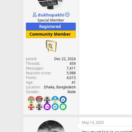
dukhopakhi
Special Member
Registered
Community Member
Joined
Dec 22, 2024
Threads
459
Messages
7,411
Reaction score
5,988
Points
4,013
Age
41
Location
Dhaka, Bangladesh
Gender
Male
May 13, 2025
You must log in or regist