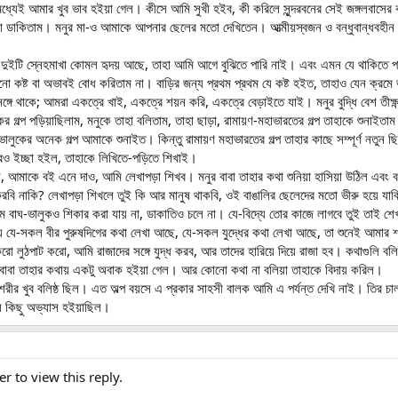
্যেই আমার খুব ভাব হইয়া গেল। কীসে আমি সুখী হইব, কী করিলে সুন্দরবনের সেই জঙ্গলবাসের কষ
া ডাকিতাম। মনুর মা-ও আমাকে আপনার ছেলের মতো দেখিতেন। আত্মীয়স্বজন ও বন্ধুবান্ধবহীন সে
মন দুইটি স্নেহমাখা কোমল হৃদয় আছে, তাহা আমি আগে বুঝিতে পারি নাই। এবং এমন যে থাকিতে পা
 কষ্ট বা অভাবই বোধ করিতাম না। বাড়ির জন্য প্রথম প্রথম যে কষ্ট হইত, তাহাও যেন ক্রমে 
ে সঙ্গে থাকে; আমরা একত্রে খাই, একত্রে শয়ন করি, একত্রে বেড়াইতে যাই। মনুর বুদ্ধি বেশ
গল্প পড়িয়াছিলাম, মনুকে তাহা বলিতাম, তাহা ছাড়া, রামায়ণ-মহাভারতের গল্প তাহাকে শুনাইতা
ভালুকের অনেক গল্প আমাকে শুনাইত। কিন্তু রামায়ণ মহাভারতের গল্প তাহার কাছে সম্পূর্ণ নত
রও ইচ্ছা হইল, তাহাকে লিখিতে-পড়িতে শিখাই।
ল, আমাকে বই এনে দাও, আমি লেখাপড়া শিখব। মনুর বাবা তাহার কথা শুনিয়া হাসিয়া উঠিল এবং
করবি নাকি? লেখাপড়া শিখলে তুই কি আর মানুষ থাকবি, ওই বাঙালির ছেলেদের মতো ভীরু হয়ে যাবি,
লমে বাঘ-ভালুকও শিকার করা যায় না, ডাকাতিও চলে না। যে-বিদ্যে তোর কাজে লাগবে তুই তাই শে
ে যে-সকল বীর পুরুষদিগের কথা লেখা আছে, যে-সকল যুদ্ধের কথা লেখা আছে, তা শুনেই আমার শ
 লুঠপাট করো, আমি রাজাদের সঙ্গে যুদ্ধ করব, আর তাদের হারিয়ে দিয়ে রাজা হব। কথাগুলি বলিবা
াবা তাহার কথায় একটু অবাক হইয়া গেল। আর কোনো কথা না বলিয়া তাহাকে বিদায় করিল।
ীর খুব বলিষ্ঠ ছিল। এত অল্প বয়সে এ প্রকার সাহসী বালক আমি এ পর্যন্ত দেখি নাই। তির চালনা
ল কিছু অভ্যাস হইয়াছিল।
er to view this reply.