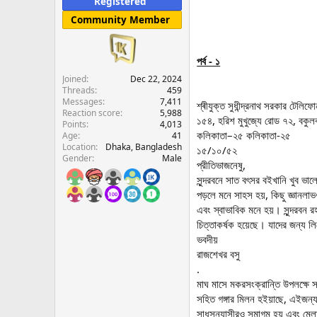
Registered
e
Community Member
r
পর্ব - ১
Joined
Dec 22, 2024
Threads
459
Messages
7,411
শ্ৰীযুক্ত সুধীন্দ্রনাথ সরকার টেল
Reaction score
5,988
১৫৪, হরিশ মুখুজ্যে রোড ৭২, বকুল
Points
4,013
কলিকাতা–২৫ কলিকাতা-২৫
Age
41
Location
Dhaka, Bangladesh
১৫/১০/৫২
Gender
Male
প্রীতিভাজনেষু,
সুন্দরবনে সাত বৎসর বইখানি খুব ভ
পড়লে মনে সাহস হয়, কিছু জ্ঞানলাভ
এবং স্বাভাবিক মনে হয়। সুন্দরবন 
চিত্তাকর্ষক হয়েছে। যাদের জন্য লি
ভবদীয়
রাজশেখর বসু
.
মাঘ মাসে মকরসংক্রান্তি উপলক্ষে স
সহিত গঙ্গার মিলন হইয়াছে, এইজন্য
সাধুসন্ন্যাসীরও সমাগম হয় এবং মে