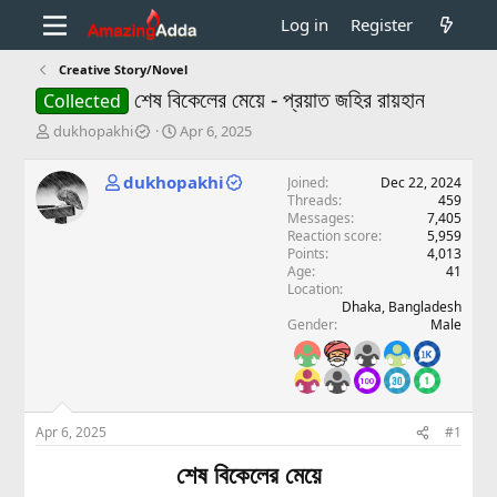
Log in
Register
Creative Story/Novel
শেষ বিকেলের মেয়ে - প্রয়াত জহির রায়হান
Collected
T
S
dukhopakhi
Apr 6, 2025
h
t
r
a
dukhopakhi
Joined
Dec 22, 2024
e
r
Threads
459
a
t
Messages
7,405
d
d
Reaction score
5,959
s
a
Points
4,013
t
t
Age
41
a
e
Location
Dhaka, Bangladesh
r
Gender
Male
t
e
r
Apr 6, 2025
#1
শেষ বিকেলের মেয়ে