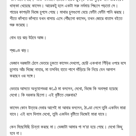
ধাক্কা খেয়েছে কাসেদ। আরেকটু হলে একটা সরু নর্দমায় পিছলে পড়তো সে।
গায়ের কাপড়টা ভিজে চুপসে গেছে। মাথার চুলগুলো বেয়ে ফোঁটা ফোঁটা পানি ঝরছে।
শীতে কাঁপতে কাঁপতে যখন বাসায় এসে পৌঁছলো কাসেদ, তখন জোরে বাতাস বইতে
শুরু করেছে।
বোধ হয় ঝড় উঠবে আজ।
প্ৰচণ্ড ঝড়।
ভেজান দরজাটা ঠেলে ভেতরে ঢুকতে কাসেদ দেখলো, ছোট্ট একখানা পিঁড়ির ওপরে বসে
চুলোয় আঁচ দিচ্ছে নাহার, মা তসবিহ হাতে পাশে দাঁড়িয়ে কি নিয়ে যেন আলাপ
করছেন ওর সঙ্গে।
ভেতরে আসতে অনুযোগভরা কণ্ঠে মা বললেন, দেখো, ভিজে কি অবস্থা হয়েছে
দেখো। কি দরকার ছিলো। এই বৃষ্টিতে বেরুবার?
কাসেদ কোন উত্তর দেবার আগেই মা আবার বললেন, ঠাণ্ডা লেগে তুমি একদিন মারা
যাবে। এই বলে দিলাম দেখো, তুমি একদিন বৃষ্টিতে ভিজেই মারা যাবে।
কেন মিছেমিছি চিন্তা করছে মা। ভেজাটা আমার গা স’য়া হয়ে গেছে। দেখো কিছু
হবে না।