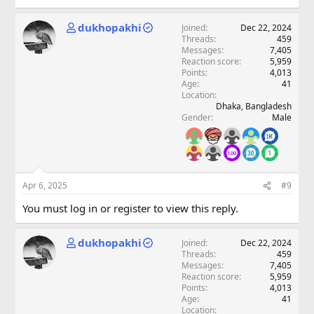
dukhopakhi
Joined
Dec 22, 2024
Threads
459
Messages
7,405
Reaction score
5,959
Points
4,013
Age
41
Location
Dhaka, Bangladesh
Gender
Male
Apr 6, 2025
#9
You must log in or register to view this reply.
dukhopakhi
Joined
Dec 22, 2024
Threads
459
Messages
7,405
Reaction score
5,959
Points
4,013
Age
41
Location