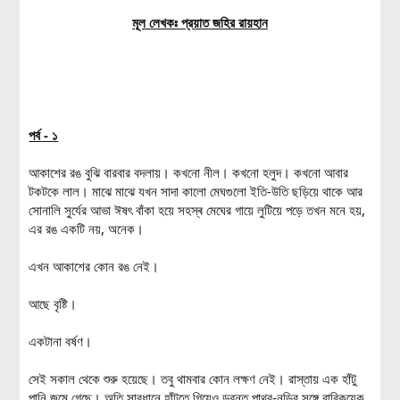
মূল লেখকঃ প্রয়াত জহির রায়হান
পর্ব - ১
আকাশের রঙ বুঝি বারবার বদলায়। কখনো নীল। কখনো হলুদ। কখনো আবার
টকটকে লাল। মাঝে মাঝে যখন সাদা কালো মেঘগুলো ইতি-উতি ছড়িয়ে থাকে আর
সোনালি সুর্যের আভা ঈষৎ বাঁকা হয়ে সহস্ৰ মেঘের গায়ে লুটিয়ে পড়ে তখন মনে হয়,
এর রঙ একটি নয়, অনেক।
এখন আকাশের কোন রঙ নেই।
আছে বৃষ্টি।
একটানা বর্ষণ।
সেই সকাল থেকে শুরু হয়েছে। তবু থামবার কোন লক্ষণ নেই। রাস্তায় এক হাঁটু
পানি জমে গেছে। অতি সাবধানে হাঁটতে গিয়েও ডুবন্ত পাথর-নুড়ির সঙ্গে বারিকয়েক