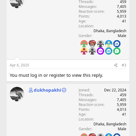
Threads
459
Messages
7,405
Reaction score
5,959
Points
4,013
Age
41
Location
Dhaka, Bangladesh
Gender
Male
Apr 6, 2025
#3
You must log in or register to view this reply.
dukhopakhi
Joined
Dec 22, 2024
Threads
459
Messages
7,405
Reaction score
5,959
Points
4,013
Age
41
Location
Dhaka, Bangladesh
Gender
Male