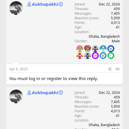
dukhopakhi
Joined
Dec 22, 2024
Threads
459
Messages
7,405
Reaction score
5,959
Points
4,013
Age
41
Location
Dhaka, Bangladesh
Gender
Male
Apr 6, 2025
#6
You must log in or register to view this reply.
dukhopakhi
Joined
Dec 22, 2024
Threads
459
Messages
7,405
Reaction score
5,959
Points
4,013
Age
41
Location
Dhaka, Bangladesh