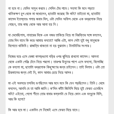
না হবে না। যেদিন অসুখ করবে। সেদিন টের পাবে। সহসা কি মনে পড়তে
খানিকক্ষণ চুপ থেকে মা শুধোলেন, ছাতাটা করেছে কি শুনি? তাইতো মা, ছাতাটা!
কাসেদ ইতস্ততঃ গলায় জবাব দিল, ওটা সেদিন অফিস থেকে এক ভদ্রলোক নিয়ে
গেছেন, তার কাছ থেকে আর আনা হয় নি।
যা ভেবেছিলাম, নাহারের দিকে এক নজর তাকিয়ে নিয়ে মা বিরক্তির সঙ্গে বললেন,
তোর দিন যাবে কি করে আমায় বলতো? আজি এটা, কাল সেটা তুই শুধু মানুষকে
বিলোতে থাকিবি। রাজত্বি থাকতো না হয় বুঝতাম। টানাটানির সংসার।
নিজের ঘরে এসে ভেজা কাপড়গুলো দড়ির ওপর ঝুলিয়ে রাখলো কাসেদ। আলনা
থেকে একটা গেঞ্জি টেনে নিয়ে পরলো। তারপর উনুনের পাশে এসে বললো, বিলোচ্ছি
কে বললো মা, ছাতাটা ভদ্রলোক কিছুক্ষণের জন্য চাইলেন। তাই দিলাম। ওটা তো
চিরকালের জন্য দেই নি, কাল আবার চেয়ে নিয়ে আসব।
মা এই অবসরে তসবিহ গুণছিলেন আর মনে মনে কি যেন পড়ছিলেন। তিনি। থেমে
বললেন, আনবি যে তা আমি জানি। ক’দিন কাঁটা জিনিসি দিয়ে তুই ফেরত এনেছিস
শুনি? এইতো, গেলো শীতে তোর বাবার কম্বলটা যে নিয়ে কোন এক বন্ধুকে দিলি,
আর কি হলো?
কি আর হবে মা। একদিন সে নিজেই এসে ফেরত দিয়ে যাবে।