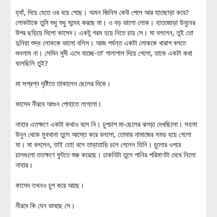
হ্যাঁ, দিয়ে যেতে ওর বয়ে গেছে। অমন জিনিস কেউ পেলে আর হাতছাড়া করে?
লোকটাকে তুমি শুধু শুধু সন্দেহ করছে মা। ও বড় ভালো লোক। হাতজোড়া উনুনের
উপর ছড়িয়ে দিলো কাসেদ। একটু গরম হয়ে নিতে চায় সে। মা বললেন, তুই তো
দুনিয়া শুদ্ধ লোককে ভালো বলিস। আজ পর্যন্ত একটা লোককে খারাপ বলতে
শুনলাম না। সেদিন মুদী এসে যাচ্ছে-তা’ গালাগাল দিয়ে গেলো, তাকে একটা কথা
বলেছিলি তুই?
মা সপ্রশ্ন দৃষ্টিতে তাকালেন ছেলের দিকে।
কাসেদ নীরবে আগুন পোহাতে লাগলো।
নাহার এতক্ষণে একটা কথাও বলে নি। চুপচাপ মা-ছেলের ঝগড়া দেখছিলো। সহসা
উনুন থেকে মুখখানা তুলে আস্তে করে বললো, তোমার নামাজের সময় হয়ে গেলো
মা। মা বললেন, তাই তো! বলে তাড়াতাড়ি চলে গেলেন তিনি। চুলোর ওপরে
চালগুলো ততক্ষণে ফুটতে শুরু করেছে। ঢাকনিটা তুলে পানির পরিমাণটা দেখে নিলো
নাহার।
কাসেদ তখনও চুপ করে আছে।
নীরবে কি যেন ভাবছে সে।