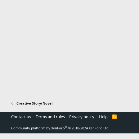
Creative Story/Novel
Contact us
Terms and rules
Privacy policy
Help
R
S
S
®
Community platform by XenForo
© 2010-2024 XenForo Ltd.