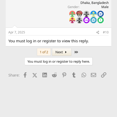
Dhaka, Bangladesh
Gender
Male
Apr 7, 2025
#10
You must log in or register to view this reply.
Last
1 of 2
Next
You must log in or register to reply here.
Facebook
X (Twitter)
LinkedIn
Reddit
Pinterest
Tumblr
WhatsApp
Email
Link
Share: