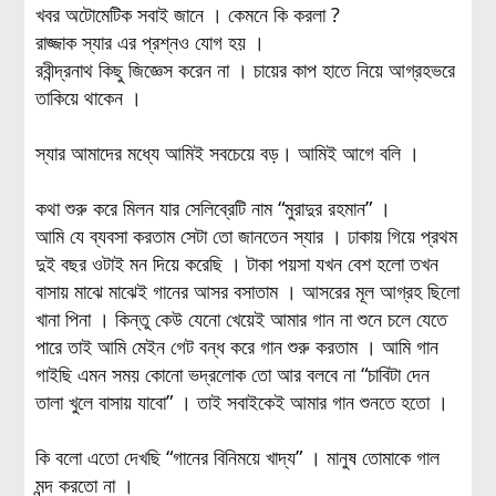
খবর অটোমেটিক সবাই জানে । কেমনে কি করলা ?
রাজ্জাক স্যার এর প্রশ্নও যোগ হয় ।
রবীন্দ্রনাথ কিছু জিজ্ঞেস করেন না । চায়ের কাপ হাতে নিয়ে আগ্রহভরে
তাকিয়ে থাকেন ।
স্যার আমাদের মধ্যে আমিই সবচেয়ে বড়। আমিই আগে বলি ।
কথা শুরু করে মিলন যার সেলিব্রেটি নাম “মুরাদুর রহমান” ।
আমি যে ব্যবসা করতাম সেটা তো জানতেন স্যার । ঢাকায় গিয়ে প্রথম
দুই বছর ওটাই মন দিয়ে করেছি । টাকা পয়সা যখন বেশ হলো তখন
বাসায় মাঝে মাঝেই গানের আসর বসাতাম । আসরের মূল আগ্রহ ছিলো
খানা পিনা । কিন্তু কেউ যেনো খেয়েই আমার গান না শুনে চলে যেতে
পারে তাই আমি মেইন গেট বন্ধ করে গান শুরু করতাম । আমি গান
গাইছি এমন সময় কোনো ভদ্রলোক তো আর বলবে না “চাবিটা দেন
তালা খুলে বাসায় যাবো” । তাই সবাইকেই আমার গান শুনতে হতো ।
কি বলো এতো দেখছি “গানের বিনিময়ে খাদ্য” । মানুষ তোমাকে গাল
মন্দ করতো না ।