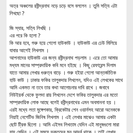
অত্র অঞ্চলের রবীন্দ্রনাথ নড়ে চড়ে বসে বললেন । তুমি সত্যি এটা
লিখছো ?
জি স্যার, সত্যি লিখছি ।
এর পরে কি হলো ?
কি আর হবে, শুরু হয়ে গেলো হাউকাউ । হাউকাউ এর ঢেউ মিলিয়ে
যাবার আগেই লিখলাম ।
আপনাদের হাউকাউ এর জন্য রবীন্দ্রনাথ পড়লাম । এরে তো আমার
মধ্যম মানের সাম্প্রদায়িক কবি মনে হইছে । কিছু রেফারেন্স দিলাম
যাতে আমার লেখার গুরুত্ব বাড়ে । শুরু হইয়া গেলো আন্তর্জাতিক
হাউ কাউ । ঢাকার ফকির তালুকদার লিখলেন, যদিও এই লেখকের সাথে
আমি একমত না তবে তার কথা আলোচনার দাবি রাখে । জবাবে
নিউইয়র্ক থেকে ফুলদা রায় লিখলেন দেশে ফকির তালুকদার এর মতো
সাম্প্রদায়িক লোক আছে বলেই রবীন্দ্রনাথের এমন অবমাননা হয় ।
এরই মধ্যে লতা মুঙ্গেশকার, ক্রিকেটার শেন ওয়ার্নসহ আরো অনেককে
নিয়াই নেগেটিভ জিনিষ লিখলাম । এই লেখার মাঝেও আমার একটা
ছোট ট্রিক ছিলো । আমি এইসব লিখতাম যেদিন এই মানুষগুলো মারা
যায় সেদিন । এই সময়ে ভক্তদের মন আর্দ্র থাকে । তাই লেখার