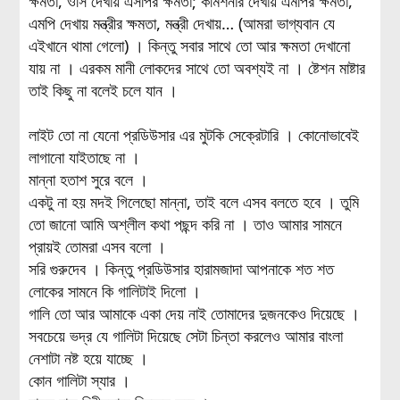
ক্ষমতা, ওসি দেখায় এসপির ক্ষমতা; কমিশনার দেখায় এমপির ক্ষমতা,
এমপি দেখায় মন্ত্রীর ক্ষমতা, মন্ত্রী দেখায়… (আমরা ভাগ্যবান যে
এইখানে থামা গেলো) । কিন্তু সবার সাথে তো আর ক্ষমতা দেখানো
যায় না । এরকম মানী লোকদের সাথে তো অবশ্যই না । ষ্টেশন মাষ্টার
তাই কিছু না বলেই চলে যান ।
লাইট তো না যেনো প্রডিউসার এর মুটকি সেক্রেটারি । কোনোভাবেই
লাগানো যাইতাছে না ।
মান্না হতাশ সুরে বলে ।
একটু না হয় মদই গিলেছো মান্না, তাই বলে এসব বলতে হবে । তুমি
তো জানো আমি অশ্লীল কথা পছন্দ করি না । তাও আমার সামনে
প্রায়ই তোমরা এসব বলো ।
সরি গুরুদেব । কিন্তু প্রডিউসার হারামজাদা আপনাকে শত শত
লোকের সামনে কি গালিটাই দিলো ।
গালি তো আর আমাকে একা দেয় নাই তোমাদের দুজনকেও দিয়েছে ।
সবচেয়ে ভদ্র যে গালিটা দিয়েছে সেটা চিন্তা করলেও আমার বাংলা
নেশাটা নষ্ট হয়ে যাচ্ছে ।
কোন গালিটা স্যার ।