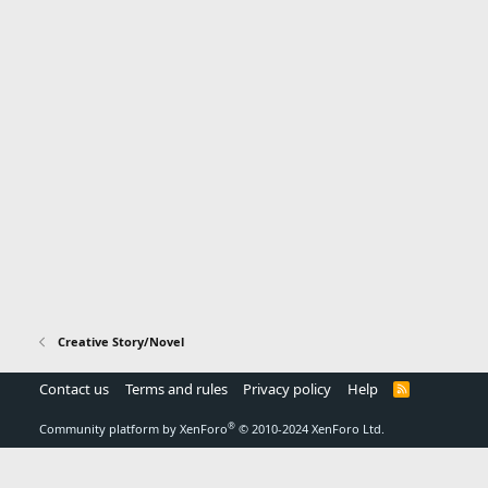
Creative Story/Novel
Contact us
Terms and rules
Privacy policy
Help
R
S
S
®
Community platform by XenForo
© 2010-2024 XenForo Ltd.