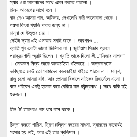
স্যার ওরা আপনাদের সাথে এমন করতে পারলো ।
মিলন আবেগের সাথে বলে ।
বাদ দেও আমরা গান, অভিনয়, লেখালেখি করি ভালোবাসা থেকে ।
পয়সা কিংবা খ্যাতি পাবার জন্য না ।
মান্না দে উত্তর দেয় ।
সেইটা স্যার এই এলাকার সবাই জানে । তারপরও …
খ্যাতি খুব একটা ভালো জিনিষও না । জুলিয়াস সিজার প্রবল
পরাক্রমশালী স্ম্রাট ছিলেন । খ্যাতি তাকে দিলো কী…“সিজার সালাদ”
। লোকজন নিত্য তাকে কচকচাইয়া খাইতাছে । অন্ততপক্ষে
ভবিষ্যতে কেউ তো আমাদের কচকচাইয়া খাইতে পারবে না । মান্না,
রাজু চলো আমরা যাই, আর তোমরা বিকালে নাটকের রিহার্সেলে এসো ।
বলে পরিবেশ একটু হালকা করে বেরিয়ে যান রবীন্দ্রনাথ । সাথে বাকি দুই
গুরুজন ।
তিন ‘ম’ তারপরও থম ধরে বসে থাকে ।
চিন্তা করতে পারিস, ত্রিশ চল্লিশ বছরের সাধনা, স্যারদের কারোরই
সংসার হয় নাই, আর এই তার প্রতিদান ।