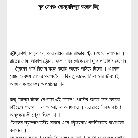
মূল লেখকঃ মোস্তাফিজুর রহমান টিটু
রবীন্দ্রনাথ, মান্না দে, আর নায়ক রাজ রাজ্জাক ট্রেন থেকে নামলেন ।
রাতের শেষ লোকাল ট্রেন, জেলা শহর থেকে বেশ দূরে পাড়াগাঁর স্টেশন
। ট্রেনের গার্ড বিশেষ যত্ন করেই তাদের নামিয়ে দিলো । এরকম
সন্মান অবশ্য তাদের প্রাপ্যই । কিন্তু তাদের তিনজনের জীবনেই
আজ এক ভয়ংকর অপমানের দিন ।
রাজু সমস্ত জীবন দেখলাম এই ল্যাম্প পোস্টের আলো অন্ধকারের
চাইতেও খারাপ । না আলো, না অন্ধকার । এর চেয়ে নিকষ কালো
অন্ধকার কী শ্রেয় ছিলো না ।
ষ্টেশনের ল্যাম্পপোস্টের সামনে এসে রবীন্দ্রনাথ গম্ভীরভাবে কথাগুলো
বললেন ।
কি করবেন স্যার । পল্লী বিদ্যুতের আলো । লাইট যে জ্বলে সেটাই