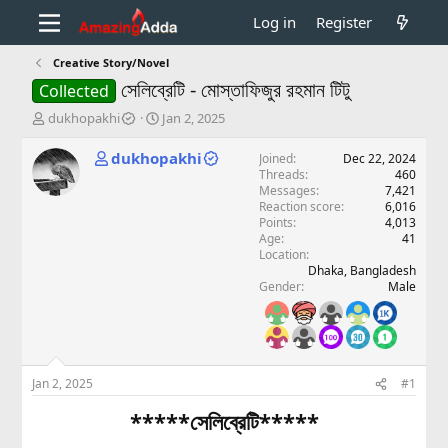
Log in
Register
Creative Story/Novel
সেলিব্রেটি - মোস্তাফিজুর রহমান টিটু
Collected
T
S
dukhopakhi
Jan 2, 2025
h
t
r
a
dukhopakhi
Joined
Dec 22, 2024
e
r
Threads
460
a
t
Messages
7,421
d
d
Reaction score
6,016
Points
4,013
s
a
Age
41
t
t
Location
a
e
Dhaka, Bangladesh
r
Gender
Male
t
e
r
Jan 2, 2025
#1
*****সেলিব্রেটি*****