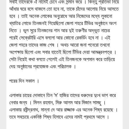
সবাই তাদেরকে ঐ নামেই চেনে এবং সন্মান করে । কিন্তু প্রতিভা নিয়ে
আঁধার ঘরে বসে থাকলে তো হবে না, তাকে চাঁদের আলোয় নিয়ে আসতে
হবে । তাই অনেক লোকের অনুরোধে আর নিজেদের মধ্যে লুকানো
খ্যাতির লোভে তিনজনই গিয়েছিলো জেলা শহরে টিভির অনুষ্ঠানে অংশ
নিতে । ভুল সুরে তিনজনের গান আর দুই তরুণীর অদ্ভুত নাচের
পরেই সেক্রেটারি এসে বললো আর কোনো রেকর্ডিং হবে না । এই
জেলা শহরে তাদের কাজ শেষ । অথচ আরো জনা পনেরো তখনো
অপেক্ষায় ছিলো এবং সবার হাতেই ছিলো টিভির দেয়া আমন্ত্রনপত্র ।
সেটা নিয়েই কথা বলতে গেলেই এই তিনজনকে অপমান করে তাড়িয়ে
দেয় অনুষ্ঠানের প্রযোজক এবং পরিচালক ।
পরের দিন সকাল ।
এলাকার চায়ের দোকানে তিন ‘ম’ হাজির তাদের গুরুদের দুংখ ভাগ করে
নেবার জন্য । মিলন রহমান, মিরু আলম আর মিজান সামছু ।
এলাকায় রবীন্দ্রনাথ, মান্না দে আর রাজ্জাক এর অনেক শিষ্য রয়েছে ।
তবে সবচেয়ে একনিষ্ঠ শিষ্য হিসাবে এদের নামই প্রথমে আসে ।