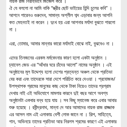
নায়ক রাজ নিরীহভাবে জিজ্ঞেস করে ।
ঐ যে বললো না আমি নাকি “স্ত্রীর ছোট ভাইয়ের হিন্দি চুলের কবি” ।
আপনে পারেনও গুরুদেব, সামান্য অশ্লীল শব্দ এড়াবার জন্য আপনি
কত মেহনতই না করেন । দুংখ হয় এরা আপনার মর্যাদা বুঝতে পারলো
না ।
এরা, তোমার, আমার মান্নার কারো মর্যাদাই বোঝে নাই, বুঝবেও না ।
এদের তিনজনের এরকম মর্মবেদনার কারণ হলো একটা অনুষ্ঠান ।
চ্যানেল জেড এর “আঁধার ঘরে চাঁদের আলো” নামের অনুষ্ঠান । এই
অনুষ্ঠানের মূল উদ্দেশ্য হলো দেশের প্রত্যন্ত অঞ্চল থেকে প্রতিভা
বের করা এবং তাদেরকে সারা দেশে পরিচিত করে দেওয়া । প্রযোজক/
উপস্থাপক গ্রামের মানুষের কাছ থেকে টাকা নিয়েও তাদের প্রগ্রাম
দেখায় নাই এই অভিযোগে মামলার কারনে দুই বছর আগে অবশ্য
অনুষ্ঠানটা একবার বন্ধ হয়ে যায় । সব কিছু ম্যানেজ করে এবার আবার
শুরু হয়েছে । রবীন্দ্রনাথ, মান্না দে আর আমাদের নায়ক রাজ রাজ্জাক
এর আসল নাম এই এলাকায় বেশী লোক জানে না । শিল্প, সাহিত্যে,
গান, অভিনয়ে তাদের প্রতিভা আর নিরলস শ্রমের কারণে এই এলাকার