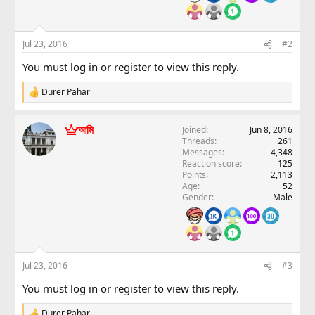
Jul 23, 2016
#2
You must log in or register to view this reply.
Durer Pahar
R
e
a
আমি
Joined
Jun 8, 2016
c
Threads
261
t
Messages
4,348
i
Reaction score
125
o
Points
2,113
n
Age
52
s
Gender
Male
:
Jul 23, 2016
#3
You must log in or register to view this reply.
Durer Pahar