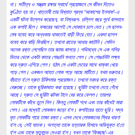
না। সতীত্ব ও সম্ভ্রম রক্ষার স্বার্থে প্রয়োজনে সে জীবন দিতেও
কুণ্ঠিত হয় না। খাত্তাবী তার বিখ্যাত গ্রন্থ ‘আকাশের ইনসাফ’-এ
একটি ঘটনা উল্লেখ করেছেন, যা নিম্নরূপ- চল্লিশ বছর পূর্বে বাগদাদে
এক কশাই ছিল। ফজরের আগেই সে দোকানে চলে যেত। সে ছাগল-
মেষ যবেহ করে অন্ধকার থাকতেই বাড়ী ফিরে যেত। একদা ছাগল
যবেহ করে বাড়ি ফিরছিল। তখনো রাতের আধার কাটেনি। সেদিন
অনেক রক্ত লেগেছিল তার জামা-কাপড়ে। পথিমধ্যে সে এক গলির
ভিতর থেকে একটা কাতর গোঙানি শুনতে পেল। সে গোঙানিটা লক্ষ্য
করে দ্রুত এগিয়ে গেল। হঠাৎ সে একটা দেহের সাথে ধাক্কা খেয়ে
পড়ে গেল। একজন আহত লোক পড়ে আছে মাটিতে। যখম গুরুতর।
বাঁচাতে হ’লে দ্রুত চিকিৎসার প্রয়োজন। তখনো দরদর করে রক্ত
বেরুচ্ছে। তাকে ছুরিকাঘাত করা হয়েছে। ছুরিটা তখনো দেহে গেঁথে
আছে। দ্রুত সে ছুরিটা ঝটকা টানে বের করে ফেলল। তারপর
লোকটিকে কাঁধে তুলে নিল। কিন্তু লোকটি পথে এবং তার কাঁধেই মারা
গেল। এর মধ্যেই লোকজন জড়ো হ’ল। কশাইয়ের হাতে ছুরি। সদ্য
মৃত লোকটির গায়ে তাজা রক্ত। এসব দেখে লোকজনের স্থির ধারণা
হ’ল যে, সেই ঘাতক। অগত্যা তাকে হন্তারক হিসাবে অভিযুক্ত হ’তে
হ’ল এবং তাকে মৃত্যুদন্ড দেওয়া হ’ল। যখন তাকে ‘ক্বিছাছ’-এর