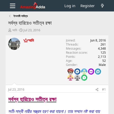
Log in
Register
ইসলামী সাহিত্য
সর্বস্ব হারিয়েও সতীত্ব রক্ষা
T
S
আমি
Jul 23, 2016
h
t
r
a
আমি
Joined
Jun 8, 2016
e
r
Threads
261
a
t
Messages
4,348
d
d
Reaction score
125
Points
2,113
s
a
Age
52
t
t
Gender
Male
a
e
r
t
e
r
Jul 23, 2016
#1
সর্বস্ব হারিয়েও সতীত্ব রক্ষা
সতী-সাধ্বী নারীর সম্ভ্রম হরণ করা যায়না। তার সম্মান নষ্ট করা যায়