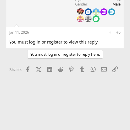
Gender
Male
:
Jan 11, 2026
#5
You must log in or register to view this reply.
You must log in or register to reply here.
Facebook
X (Twitter)
LinkedIn
Reddit
Pinterest
Tumblr
WhatsApp
Email
Link
Share: