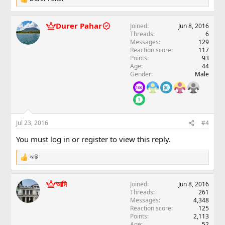
R
e
a
Durer Pahar
Joined
Jun 8, 2016
c
Threads
6
t
Messages
129
i
Reaction score
117
o
Points
93
n
Age
44
s
Gender
Male
:
Jul 23, 2016
#4
You must log in or register to view this reply.
আমি
R
e
a
আমি
Joined
Jun 8, 2016
c
Threads
261
t
Messages
4,348
i
Reaction score
125
o
Points
2,113
n
Age
52
s