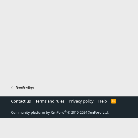
ইসলামী সাহিত্য
Contact us
Terms and rules
Privacy policy
Help
R
S
S
®
Community platform by XenForo
© 2010-2024 XenForo Ltd.