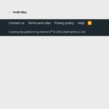
ইসলামী সাহিত্য
Contact us
Terms and rules
Privacy policy
Help
R
S
S
®
Community platform by XenForo
© 2010-2024 XenForo Ltd.