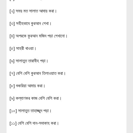
[২] সময় মত সালাত আদায় করা।
[৩] সহীহভাবে কুরআন শেখা।
[৪] অপরকে কুরআন মজিদ পড়া শেখানো।
[৫] সাহরী খাওয়া।
[৬] সালাতুত তারাবীহ পড়া।
[৭] বেশি বেশি কুরআন তিলাওয়াত করা।
[৮] শুকরিয়া আদায় করা।
[৯] কল্যাণকর কাজ বেশি বেশি করা।
[১০] সালাতুত তাহাজ্জুদ পড়া।
[১১] বেশি বেশি দান-সদাকাহ করা।