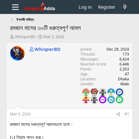
Log in
Register
ইসলামী সাহিত্য
রমজান মাসের ৩০টি গুরুত্বপূর্ণ আমল
T
S
WhisperBD
Mar 5, 2026
h
t
r
a
WhisperBD
Joined
Dec 28, 2024
e
r
Threads
173
a
t
Messages
6,424
d
d
Reaction score
6,446
Points
2,263
s
a
Age
47
t
t
Location
Dhaka
a
e
Gender
Male
r
t
e
r
Mar 5, 2026
#1
রমজান মাসের গুরুত্বপূর্ণ আমলগুলো হলো -
[১] সিয়াম পালন করা।