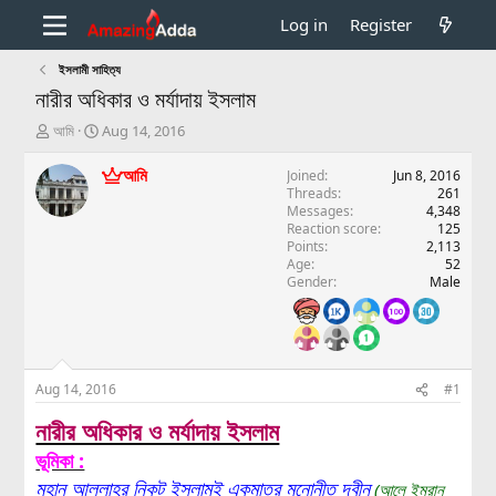
Log in
Register
ইসলামী সাহিত্য
নারীর অধিকার ও মর্যাদায় ইসলাম
T
S
আমি
Aug 14, 2016
h
t
r
a
আমি
Joined
Jun 8, 2016
e
r
Threads
261
a
t
Messages
4,348
d
d
Reaction score
125
Points
2,113
s
a
Age
52
t
t
Gender
Male
a
e
r
t
e
r
Aug 14, 2016
#1
নারীর অধিকার ও মর্যাদায় ইসলাম
ভূমিকা :
মহান আল্লাহর নিকট ইসলামই একমাত্র মনোনীত দ্বীন
(আলে ইমরান