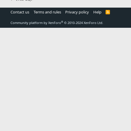
Contact us
Terms and rules
Privacy policy
Help
R
S
S
®
Community platform by XenForo
© 2010-2024 XenForo Ltd.