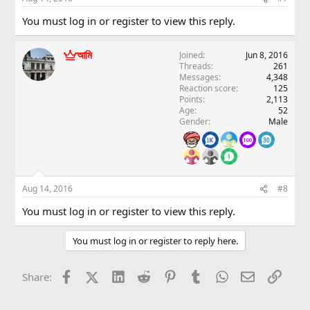
You must log in or register to view this reply.
আমি
Joined
Jun 8, 2016
Threads
261
Messages
4,348
Reaction score
125
Points
2,113
Age
52
Gender
Male
Aug 14, 2016
#8
You must log in or register to view this reply.
You must log in or register to reply here.
Facebook
X (Twitter)
LinkedIn
Reddit
Pinterest
Tumblr
WhatsApp
Email
Link
Share: