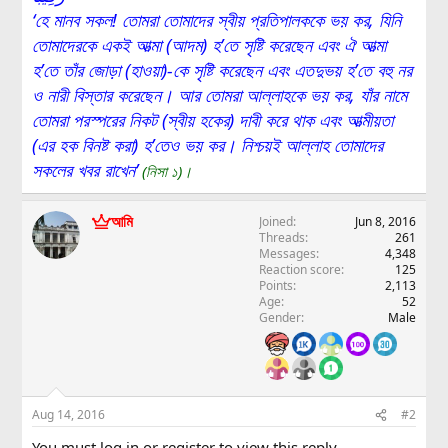
‘হে মানব সকল! তোমরা তোমাদের স্বীয় প্রতিপালককে ভয় কর, যিনি
তোমাদেরকে একই আত্মা (আদম) হ’তে সৃষ্টি করেছেন এবং ঐ আত্মা
হ’তে তাঁর জোড়া (হাওয়া)-কে সৃষ্টি করেছেন এবং এতদুভয় হ’তে বহু নর
ও নারী বিস্তার করেছেন। আর তোমরা আল্লাহকে ভয় কর, যাঁর নামে
তোমরা পরস্পরের নিকট (স্বীয় হকের) দাবী করে থাক এবং আত্মীয়তা
(এর হক বিনষ্ট করা) হ’তেও ভয় কর। নিশ্চয়ই আল্লাহ তোমাদের
সকলের খবর রাখেন’
(নিসা ১)
।
আমি
Joined
Jun 8, 2016
Threads
261
Messages
4,348
Reaction score
125
Points
2,113
Age
52
Gender
Male
Aug 14, 2016
#2
You must log in or register to view this reply.