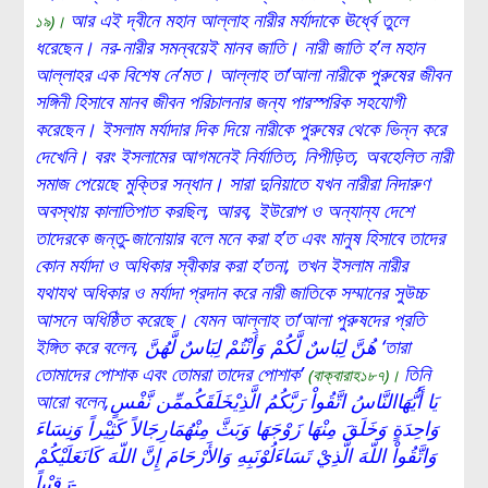
আর এই দ্বীনে মহান আল্লাহ নারীর মর্যাদাকে ঊর্ধ্বে তুলে
১৯)
।
ধরেছেন। নর-নারীর সমন্বয়েই মানব জাতি। নারী জাতি হ’ল মহান
আল্লাহর এক বিশেষ নে‘মত। আল্লাহ তা‘আলা নারীকে পুরুষের জীবন
সঙ্গিনী হিসাবে মানব জীবন পরিচালনার জন্য পারস্পরিক সহযোগী
করেছেন। ইসলাম মর্যাদার দিক দিয়ে নারীকে পুরুষের থেকে ভিন্ন করে
দেখেনি। বরং ইসলামের আগমনেই নির্যাতিত, নিপীড়িত, অবহেলিত নারী
সমাজ পেয়েছে মুক্তির সন্ধান। সারা দুনিয়াতে যখন নারীরা নিদারুণ
অবস্থায় কালাতিপাত করছিল, আরব, ইউরোপ ও অন্যান্য দেশে
তাদেরকে জন্তু-জানোয়ার বলে মনে করা হ’ত এবং মানুষ হিসাবে তাদের
কোন মর্যাদা ও অধিকার স্বীকার করা হ’তনা, তখন ইসলাম নারীর
যথাযথ অধিকার ও মর্যাদা প্রদান করে নারী জাতিকে সম্মানের সুউচ্চ
আসনে অধিষ্ঠিত করেছে। যেমন আল্লাহ তা‘আলা পুরুষদের প্রতি
ইঙ্গিত করে বলেন, هُنَّ لِبَاسٌ لَّكُمْ وَأَنْتُمْ لِبَاسٌ لَّهُنَّ ‘তারা
তোমাদের পোশাক এবং তোমরা তাদের পোশাক’
তিনি
(
বাক্বারাহ১৮৭)
।
আরো বলেন,يَا أَيُّهَاالنَّاسُ اتَّقُواْ رَبَّكُمُ الَّذِيْخَلَقَكُممِّن نَّفْسٍ
وَاحِدَةٍ وَخَلَقَ مِنْهَا زَوْجَهَا وَبَثَّ مِنْهُمَارِجَالاً كَثِيْراً وَنِسَاءَ
وَاتَّقُواْ اللّهَ الَّذِيْ تَسَاءَلُوْنَبِهِ وَالأَرْحَامَ إِنَّ اللّهَ كَانَعَلَيْكُمْ
رَقِيْباً-