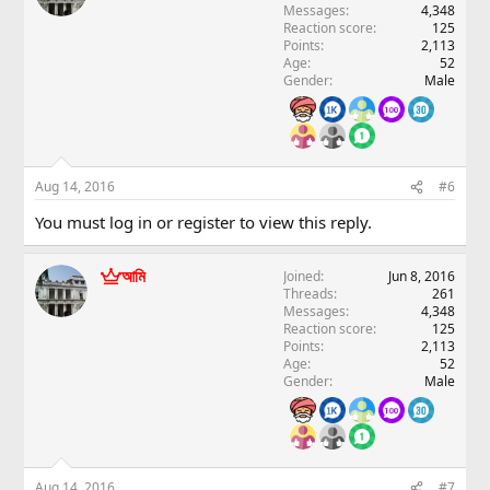
Messages
4,348
Reaction score
125
Points
2,113
Age
52
Gender
Male
Aug 14, 2016
#6
You must log in or register to view this reply.
আমি
Joined
Jun 8, 2016
Threads
261
Messages
4,348
Reaction score
125
Points
2,113
Age
52
Gender
Male
Aug 14, 2016
#7