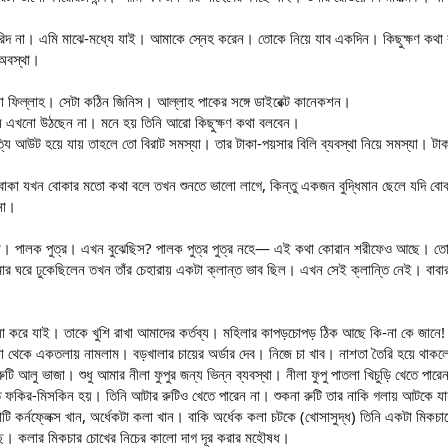
না। এমি মাঝে-মধ্যে যাই। আমাকে স্নেহ করেন। তোকে নিয়ে যাব একদিন। কিছুক্ষণ কথা বলল
 অবস্থা।
না ফিল্লাহ। সেটা কঠিন জিনিস। আল্লাহ পাকের সঙ্গে ডাইরেক্ট কানেকশন।
িনি এখনো উঠছেন না। মনে হয় তিনি আরো কিছুক্ষণ কথা বলবেন।
্যি আউট হয়ে যায় তাহলে তো বিরাট সমস্যা। তার টাকা-পয়সার বিলি ব্যবস্থা নিয়ে সমস্যা। টাক
োকা যখন বোকার মতো কথা বলে তখন শুনতে ভালো লাগে, কিন্তু একজন বুদ্ধিমান ছেলে যদি ব
না।
না। পালক পুত্র। এখন বুঝেছিস? পালক পুত্র পুত্র নহে— এই কথা কোরান শরীফেও আছে। ত
মার ঘরে ঢুকেছিলেন তখন তাঁর চেহারায় একটা ক্লান্ত ভাব ছিল। এখন সেই ক্লান্তি নেই। বা
ালো করে যাই। তাকে খুশি রাখা আমাদের কর্তব্য। মহিলার কাপড়চোপড় ঠিক আছে কি-না কে জানে!
লা থেকে একতলায় নামলাম। বড়খালার চায়ের অর্ডার দেব। নিজে চা খাব। নাশতা তৈরি হয়ে থাক
 আলু ভাজা। শুধু আমার নীলা ফুপুর জন্য ভিন্ন ব্যবস্থা। নীলা ফুপু পাতলা খিচুড়ি খেতে পারে
যতে ফকির-মিসকিন হয়। তিনি আটার রুটিও খেতে পারেন না। শুকনা রুটি তার নাকি গলায় আটকে য
বাটি কর্নফ্লেক্স খান, অর্ধেকটা কলা খান। বাকি অর্ধেক কলা চটকে (খোসাসুদ্ধ) তিনি একটা ম
ে। কলার মিকচার চোখের নিচের কালো দাগ দূর করার মহৌষধ।