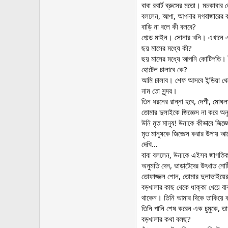
বাবা রবার্ট ব্রুসের মতো। মচকাব
বললেন, আপা, আপনার মগবাজারের ব
বাড়ি না বলে কী বলবে?
গোল্ড মাইন। সোনার খনি। এখানে একট
ছয় মাসের মধ্যে কী?
ছয় মাসের মধ্যে আপনি কোটিপতি। ট
হোটেল চালাবে কে?
আমি চালাব। শেফ আসবে ইন্ডিয়া থে
নাম তো সুন্দর।
তিন ধরনের রান্না হবে, দেশী, মো
তোমার দুলাইকে জিজ্ঞেস না করে অন
উনি মৃত মানুষ! উনাকে কীভাবে জিজ্
মৃত মানুষকে জিজ্ঞেস করার উপায় আ
দেখি…
বাবা বললেন, উনাকে এইসব জাগতিক 
অনুমতি দেন, ভাড়াটেদের উৎখাত নো
তোফাজ্জল শোন, তোমার দুলাভাইয়ে
বড়খালার কাছ থেকে ধাক্কা খেয়ে ব
থাকেন। তিনি আমার দিকে তাকিয়ে ব
তিনি পানি শেষ করেন এক চুমুকে, 
বড়খালার কথা বলছ?