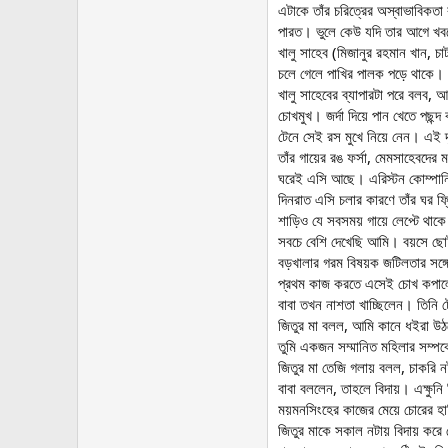
এটাকে তাঁর চরিত্রের অস্বাভাবিকত
পারত। ভুলে কেউ যদি তার আগে খবর
খালু সাহেব (মিজানুর রহমান খান, চ
চলে গেলে পাখির পালক পড়ে থাকে। খ
খালু সাহেবের ব্যাপারটা পরে বলব
চোখমুখ। জর্দা দিয়ে পান খেতে পছন্
টেনে সেই রস মুখে নিয়ে নেন। এই দৃশ
তাঁর গায়ের রঙ ফর্সা, মেমসাহেবদ
ঘরেই এসি আছে। এরিস্টন কোম্পান
দিনরাত এসি চলার কারণে তাঁর ঘর 
শাড়িও যে সবসময় গায়ে লেপ্টে থা
সবচে বেশি দেখেছি আমি। বয়সে ছ
বড়খালার গরম বিষয়ক জটিলতার সঙ্গ
প্রথম কাজ করতে এসেই চোখ কপালে
বাবা তখন নাশতা খাচ্ছিলেন। তিনি
জিতুর মা বলল, আমি কানে ধইরা উ
তুমি একজন সম্মানিত মহিলার সম্প
জিতুর মা তেজি গলায় বলল, চাকরি 
বাবা বললেন, তাহলে বিদায়। এক্ষুন
ময়মনসিংহের কাজের মেয়ে চোরের হ
জিতুর মাকে সকাল নটায় বিদায় করে 