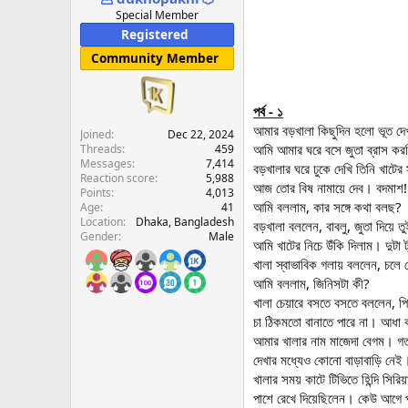
e
Special Member
r
Registered
Community Member
পর্ব - ১
আমার বড়খালা কিছুদিন হলো ভূত দেখ
Joined
Dec 22, 2024
আমি আমার ঘরে বসে জুতা ব্রাস কর
Threads
459
Messages
7,414
বড়খালার ঘরে ঢুকে দেখি তিনি খাটে
Reaction score
5,988
আজ তোর বিষ নামায়ে দেব। বদমাশ!
Points
4,013
আমি বললাম, কার সঙ্গে কথা বলছ?
Age
41
Location
Dhaka, Bangladesh
বড়খালা বললেন, বাবলু, জুতা দিয়ে 
Gender
Male
আমি খাটের নিচে উঁকি দিলাম। দুটা
খালা স্বাভাবিক গলায় বললেন, চলে
আমি বললাম, জিনিসটা কী?
খালা চেয়ারে বসতে বসতে বললেন, প
চা ঠিকমতো বানাতে পারে না। আধা কা
আমার খালার নাম মাজেদা বেগম। গত
দেখার মধ্যেও কোনো বাড়াবাড়ি নেই।
খালার সময় কাটে টিভিতে হিন্দি সি
পাশে রেখে দিয়েছিলেন। কেউ আগে প