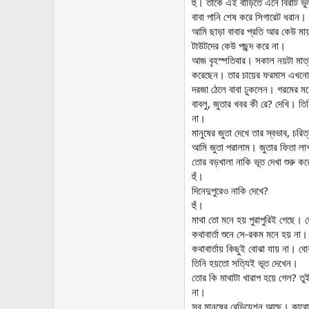
হুঁ। তাকে এই বাড়িতে এনে বিরাট ভ
বাবা পানি শেষ করে সিগারেট ধরান
আমি ছাড়া বাবার প্রতি আর কেউ মা
টাউটদের কেউ পছন্দ করে না।
আজ বৃহস্পতিবার। সকাল নয়টা মাত্র
করেছেন। তার চায়ের ফরমাস এখনো 
দরজা ঠেলে বাবা ঢুকলেন। গরমের 
বাবলু, জুতার খবর কী রে? দেখি। ত
না।
মানুষের জুতা দেখে তার স্বভাব, চর
আমি জুতা পরালাম। জুতার ফিতা লাগা
তোর বড়খালা নাকি ভূত দেখা শুরু ক
হুঁ।
দিনেদুপুরেও নাকি দেখে?
হুঁ।
মাথা তো মনে হয় পুরাপুরিই গেছে। 
কথাবার্তা শুনে সে-রকম মনে হয় না।
কথাবার্তায় কিছুই বোঝা যায় না। বোঝ
তিনি হয়তো সত্যিই ভূত দেখেন।
তোর কি মাথাটা খারাপ হয়ে গেল? 
না।
সব মানুষের রেডিয়েশন আছে। কারোর