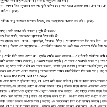
 তারা বাসা বাড়িতে ঢোকে না। সরাসরি গার্মেন্টসে চলে যায়।
। শেষের দিকে বড়খালার সঙ্গে তার খুবই খাতির হয়। তারা দুজন একসঙ্গে বসে ঘণ্টার পর ঘণ্টা হি
বার্থ ডে। বুঝেছ?
ুনিয়ার বন্ধু-বান্ধবকে দাওয়াত দিয়েছে, তার বয়ফ্রেন্ডকে দাওয়াত দেয় নাই। বুঝেছ?
হয়েছে। আমি হলেও তাই করতাম। তুমি কী করতে?
রে দিতে পারছি, আরেকজন অ্যাসট্রা দিলে ক্ষতি কী?
ি শব্দ ব্যবহার করে। যেমন— অ্যাক্সট্রা, মিসটেক, রিস্কি। সে আমাদের সঙ্গে তিন বছর ছিল। 
িয়ে যায়। বিষয়টা বেশ রহস্যজনক— এত জিনিস থাকতে সে একটি গরুর গোশতের শুঁটকি নিয়ে কেন
ো।
লেন। সেদিন তিনি কাজে গেলেন না। হামকি ধামকি করতে লাগলেন— এই পিশাচী ডাইনিকে আমি 
এসপি জয়নাল আমার বাল্যবন্ধু। একসঙ্গে স্কুলে পড়েছি। সে অঙ্ক একেবারেই পারত না। তার হ
ারে এই জন্যে আমি একটা করে অঙ্ক করতাম, খাতাটা খুলে রাখতাম। জয়নাল অঙ্কটা টুকত, ত
 থাকার কথা সেখানে পেলাম বাহান্ন। অংকের কারণে আমার ফার্স্ট ডিভিশন মিস হয়ে গেল। যাই হোক
ave seen the bird, not the cage.
ার বোকা মানুষ না বুদ্ধিমান মানুষ, তা এখনো আমি ধরতে পারি না। তাঁর কথাবার্তা আচার-আচরণ
স্ত কর্মকাণ্ডের পেছনেই কোনো না কোনো উদ্দেশ্য থাকে। বাইরের মানুষ বাবাকে তোফাজ্জল হো
বড়খালাকে এ বাড়িতে এনে তুললেন তার পেছনেও উদ্দেশ্য কাজ করেছে। খালু সাহেব ধনবান মানুষ ছ
 টাকা-পয়সা হাতিয়ে নেয়া। বাবার এই উদ্দেশ্য সফল হয় নি। বড়খালা বাবার ফাঁদে কখনো পা দে
্যবসার পরামর্শ করতেন বড়খালার সঙ্গে। উৎসাহ এবং উত্তেজনায় তিনি তখন ঝলমল করতেন। বড়খাল
ার আপা, তা না। আপনি আমার মুরুব্বি। আজকে আমি এসেছি আপনার দোয়া নিতে। পা-টা একটু আ