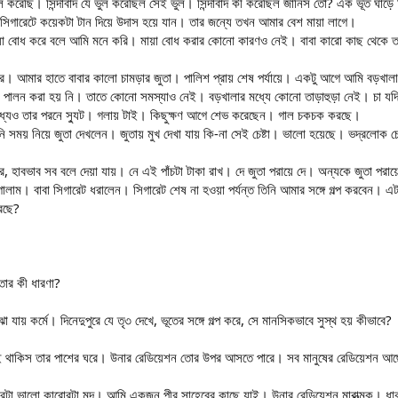
ুল করেছি। সিন্দাবাদ যে ভুল করেছিল সেই ভুল। সিন্দাবাদ কী করেছিল জানিস তো? এক ভূত ঘাড়ে
। সিগারেটে কয়েকটা টান দিয়ে উদাস হয়ে যান। তার জন্যে তখন আমার বেশ মায়া লাগে।
য়া বোধ করে বলে আমি মনে করি। মায়া বোধ করার কোনো কারণও নেই। বাবা কারো কাছ থেকে তার ট
। আমার হাতে বাবার কালো চামড়ার জুতা। পালিশ প্রায় শেষ পর্যায়ে। একটু আগে আমি বড়খালার ঘ
পালন করা হয় নি। তাতে কোনো সমস্যাও নেই। বড়খালার মধ্যে কোনো তাড়াহুড়া নেই। চা যদি ত
মধ্যেও তার পরনে স্যুট। গলায় টাই। কিছুক্ষণ আগে শেভ করেছেন। গাল চকচক করছে।
িনি সময় নিয়ে জুতা দেখলেন। জুতায় মুখ দেখা যায় কি-না সেই চেষ্টা। ভালো হয়েছে। ভদ্রলোক চে
িত্র, হাবভাব সব বলে দেয়া যায়। নে এই পাঁচটা টাকা রাখ। দে জুতা পরায়ে দে। অন্যকে জুতা পরায়
লাম। বাবা সিগারেট ধরালেন। সিগারেট শেষ না হওয়া পর্যন্ত তিনি আমার সঙ্গে গল্প করবেন। এটা
রেছে?
তোর কী ধারণা?
া যায় কর্মে। দিনেদুপুরে যে তৃ৩ দেখে, ভূতের সঙ্গে গল্প করে, সে মানসিকভাবে সুস্থ হয় কীভাবে?
তুই থাকিস তার পাশের ঘরে। উনার রেডিয়েশন তোর উপর আসতে পারে। সব মানুষের রেডিয়েশন আছ
টা ভালো কারোরটা মন্দ। আমি একজন পীর সাহেবের কাছে যাই। উনার রেডিয়েশন মারাত্মক। ধা