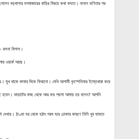
 গেলেন বড়খালার মগবাজারের বাড়ির বিষয়ে কথা বলতে। নানান ভণিতার পর
ন— রসনা বিলাস।
পার ওয়ার্ক আছে।
য়। মুখ থাকে কাবার দিকে ফিরানো। দেখি আগামী বৃহস্পতিবার ইস্তেখারা করে
ি খুশিই হবেন। ভাড়াটের কাছ থেকে আর কয় পয়সা আদায় হয় বলেন? আপনি
।
দেখায়। ঠাণ্ডা ঘর থেকে হঠাৎ গরম ঘরে ঢোকার কারণে তিনি খুব ঘামতে