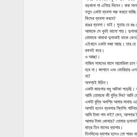
বড়খালা পা এগিয়ে দিলেন। বাবা 
নতুন একটা ব্যবসা শুরু করতে যাচ
কিসের ব্যবসা করবে?
রঙের ব্যবসা। ডাই। সুতায় যে রঙ দ
আমাকে সে খুবই ভালো পায়। দুলা
তোমাকে খামাখা দুলাভাই ডাকে কে
এইখানে একটা মজা আছে। তার যে আস
রকমই করে।
ও আচ্ছা।
নাজিম সামনের মাসে আমেরিকা চলে 
হবে না। জাপানে এবং কোরিয়ায় এল
না?
অবশ্যই উচিত।
একটা জায়গায় শুধু আটকা পড়েছি। ক্
আমি তোমাকে কী বুদ্ধি দিব? আমি মে
একটা বুদ্ধি অবশ্যি আমার মাথায়
আপনি হলেন ব্যবসার স্লিপিং পার্টন
আমি টাকা পাব কই? কেন, আপনার 
আমার টাকা কোথায়? তোমার দুলাভাইয়
মাত্র তিন মাসের ব্যাপার।
তিনদিনের ব্যাপার হলেও তো পারব ন