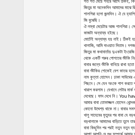
শত শত মেয়ে শহরে আসে ঠিকই, কিন্তু
জিতুর মা অনেকদিন আমাদের মাঝে ছিল
শালগিরা হলো জন্মদিন। ঐ যে হ্যাপি 
জি বুঝেছি।
ঐ লম্বা মেয়েটার আজ শালগিরা। সে দ
কাজটা অন্যায্য হইছে।
মোটেই অন্যায্য হয় নাই। ঠিকই 
খালাজি, আমি দাওয়াত দিতাম। দশজন
জিতুর মা কথাবার্তায় দুএকটা ইংরেজ
থেকে একটি গরুর গোশতের শুঁটকি ন
বাবার জন্যে শুঁটকি বানিয়ে রাখা হত
বাবা শুঁটকির শোকেই বেশ কাতর হ
নাম কুত্তা হোসেন। ঢাকা সাউথের 
পিছনে। সে যেন অংকে পাশ করতে প
খারাপ করলাম। যেখানে লেটার মার্ক
দেখেছে। ফাদ দেখে নি। You h
আমার বাবা তোফাজ্জল হোসেন খোন্দক
কোনো উদ্দেশ্য থাকে না। বাবার সম
খালু সাহেবের মৃত্যুর পর বাবা যে 
বড়খালাকে আমাদের বাড়িতে তুলে তার
বাবা কিছুদিন পর পরই নতুন নতুন ব
আপা! আপনি যে শুধু সম্পর্কে আম