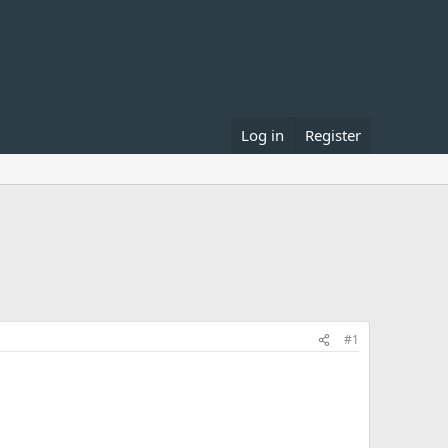
Log in
Register
#1