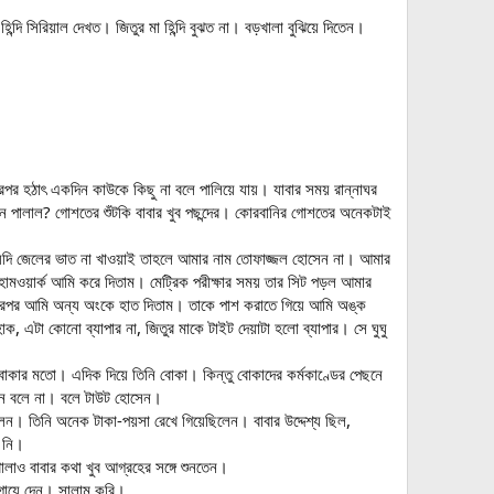
ন্দি সিরিয়াল দেখত। জিতুর মা হিন্দি বুঝত না। বড়খালা বুঝিয়ে দিতেন।
তারপর হঠাৎ একদিন কাউকে কিছু না বলে পালিয়ে যায়। যাবার সময় রান্নাঘর
 পালাল? গোশতের শুঁটকি বাবার খুব পছন্দের। কোরবানির গোশতের অনেকটাই
যদি জেলের ভাত না খাওয়াই তাহলে আমার নাম তোফাজ্জল হোসেন না। আমার
োমওয়ার্ক আমি করে দিতাম। মেট্রিক পরীক্ষার সময় তার সিট পড়ল আমার
ারপর আমি অন্য অংকে হাত দিতাম। তাকে পাশ করাতে গিয়ে আমি অঙ্ক
, এটা কোনো ব্যাপার না, জিতুর মাকে টাইট দেয়াটা হলো ব্যাপার। সে ঘুঘু
 বোকার মতো। এদিক দিয়ে তিনি বোকা। কিন্তু বোকাদের কর্মকাণ্ডের পেছনে
সেন বলে না। বলে টাউট হোসেন।
িলেন। তিনি অনেক টাকা-পয়সা রেখে গিয়েছিলেন। বাবার উদ্দেশ্য ছিল,
ন নি।
াও বাবার কথা খুব আগ্রহের সঙ্গে শুনতেন।
গায়ে দেন। সালাম করি।