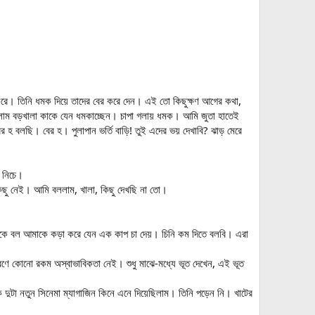
টা করে। তিনি ধমক দিয়ে তাদের বের করে দেন। এই তো কিছুক্ষণ আগের কথা,
ুনলাম বড়খালা কাকে যেন ধমকাচ্ছেন। চাপা গলায় ধমক। আমি জুতা হাতেই
র হ বলছি। বের হ। পুলাপান ভর্তি বাড়ি! তুই এদের ভয় দেখাবি? ঝাড় মেরে
র নিচে।
 কিছু নেই। আমি বললাম, খালা, কিছু দেখছি না তো।
 মাকে বল আমাকে কড়া করে যেন এক কাপ চা দেয়। চিনি কম দিতে বলবি। এরা
ণে কোনো রকম অস্বাভাবিকতা নেই। শুধু মাঝে-মধ্যে ভূত দেখেন, এই ভূত
ে দুটা নতুন সিনেমা ম্যাগাজিন কিনে এনে দিয়েছিলাম। তিনি পড়েন নি। খাটের