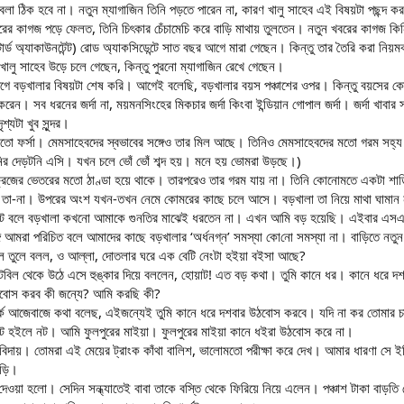
া বলা ঠিক হবে না। নতুন ম্যাগাজিন তিনি পড়তে পারেন না, কারণ খালু সাহেব এই বিষয়টা পছন্
ের কাগজ পড়ে ফেলত, তিনি চিৎকার চেঁচামেচি করে বাড়ি মাথায় তুলতেন। নতুন খবরের কাগজ কি
াটার্ড অ্যাকাউনটেন্ট) রোড অ্যাকসিডেন্টে সাত বছর আগে মারা গেছেন। কিন্তু তার তৈরি করা 
ালু সাহেব উড়ে চলে গেছেন, কিন্তু পুরনো ম্যাগাজিন রেখে গেছেন।
, আগে বড়খালার বিষয়টা শেষ করি। আগেই বলেছি, বড়খালার বয়স পঞ্চাশের ওপর। কিন্তু বয়সের 
দ করেন। সব ধরনের জর্দা না, ময়মনসিংহের মিকচার জর্দা কিংবা ইন্ডিয়ান গোপাল জর্দা। জর্দা খা
্যটা খুব সুন্দর।
ের মতো ফর্সা। মেমসাহেবদের স্বভাবের সঙ্গেও তার মিল আছে। তিনিও মেমসাহেবদের মতো গরম স
ির দেড়টনি এসি। যখন চলে ভোঁ ভোঁ শব্দ হয়। মনে হয় ভোমরা উড়ছে।)
ফ্রিজের ভেতরের মতো ঠাণ্ডা হয়ে থাকে। তারপরেও তার গরম যায় না। তিনি কোনোমতে একটা শাড়
কে তা-না। উপরের অংশ যখন-তখন নেমে কোমরের কাছে চলে আসে। বড়খালা তা নিয়ে মাথা ঘামা
োট বলে বড়খালা কখনো আমাকে গুনতির মাঝেই ধরতেন না। এখন আমি বড় হয়েছি। এইবার এসএ
ে আমরা পরিচিত বলে আমাদের কাছে বড়খালার ‘অর্ধনগ্ন’ সমস্যা কোনো সমস্যা না। বাড়িতে নত
 তুলে বলল, ও আল্লা, দোতলার ঘরে এক বেটি নেংটা হইয়া বইসা আছে?
 টেবিল থেকে উঠে এসে হুঙ্কার দিয়ে বললেন, হোয়াট! এত বড় কথা। তুমি কানে ধর। কানে ধরে
ঠবোস করব কী জন্যে? আমি করছি কী?
র্কে আজেবাজে কথা বলেছ, এইজন্যেই তুমি কানে ধরে দশবার উঠবোস করবে। যদি না কর তোমার 
নট হইলে নট। আমি ফুলপুরের মাইয়া। ফুলপুরের মাইয়া কানে ধইরা উঠবোস করে না।
ি বিদায়। তোমরা এই মেয়ের ট্রাংক কাঁথা বালিশ, ভালোমতো পরীক্ষা করে দেখ। আমার ধারণা সে ই
াড়ি।
দেওয়া হলো। সেদিন সন্ধ্যাতেই বাবা তাকে বস্তি থেকে ফিরিয়ে নিয়ে এলেন। পঞ্চাশ টাকা বাড়