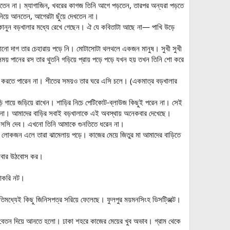
দ করতেন না। ম্যাগাজিন, খবরের কাগজ তিনি আগে পড়তেন, তারপর অন্যরা পড়তে
নিয়ে আনতেন, আগেরটা ছুঁয়ে দেখতেন না।
নিয়মকানুন বড়খালার মধ্যে রেখে গেছেন। ঐ যে কবিতাটা আছে না— পাখি উড়ে
কোনো দাগ তার চেহারায় পড়ে নি। মোটাসোটা থলথলে একজন মানুষ। সুখী সুখী
বার সময় পানের রস তার থুতনি গড়িয়ে প্রায় পড়ে পড়ে যখন হয় তখন তিনি শো করে
হ্য করতে পারেন না। শীতের সময়ও তার ঘরে এসি চলে। (একমাত্র বড়খালার
ি গায়ে জড়িয়ে রাখেন। শাড়ির নিচে পেটিকোট-ব্লাউজ কিছুই পরেন না। সেই
ন না। আমাদের বাড়ির সবাই বড়খালাকে এই অবস্থায় অনেকবার দেখেছে।
সসি দেব। এখনো তিনি আমাকে গুনতিতে ধরেন না।
ুন লোকজন এলে তারা ঝামেলায় পড়ে। কাজের মেয়ে জিতুর মা আমাদের বাড়িতে
 দশবার উঠবোস কর।
চাকরি নট।
তিমধ্যেই কিছু জিনিসপত্র সরিয়ে ফেলেছে। ফুলপুর ময়মনসিংহ ডিসট্রিক্টে।
তি বেতন দিয়ে আনতে হলো। ঢাকা শহরে কাজের মেয়ের খুব অভাব। গ্রাম থেকে