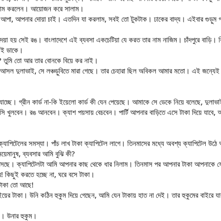
সালাম করলেন। আয়োজন করে সালাম।
্ছি আপা, আপনার দোয়া চাই। এতদিন যা করলাম, সবই তো টুকটাক। ঢাকের বাদ্য। এইবার গুড়ুম
েয়া হয় সেই রঙ। বাংলাদেশে এই ব্যবসা একচেটিয়া যে করত তার নাম নাজিম। চাঁদপুরে বাড়ি। ব
ভাই ডাকে।
ন? তুমি তো আর তার বোনকে বিয়ে কর নাই।
ল দুলাভাই, সে লঞ্চড়ুবিতে মারা গেছে। তার চেহারা ছিল অবিকল আমার মতো। এই জন্যেই সে 
যাচ্ছে। গ্রীন কার্ড না-কি ইয়েলো কার্ড কী যেন পেয়েছে। আমাকে সে ডেকে নিয়ে বলেছে, দুল
সি খুলবেন। রঙ আনবেন। ক্যাশ পয়সায় বেচবেন। পার্টি আপনার বাড়িতে এসে টাকা দিয়ে যাবে
যাপিটেলের সমস্যা। পাঁচ লাখ টাকা ক্যাপিটেল লাগে। তিনমাসের মধ্যে অবশ্য ক্যাপিটেল উঠ
য়েমানুষ, ব্যবসার আমি বুঝি কী?
 এসেছে। ক্যাপিটেলটা আমি আপনার কাছ থেকে ধার নিলাম। তিনমাস পর আপনার টাকা আপনাকে 
ার! কিছুই করতে হচ্ছে না, ঘরে বসে টাকা।
টাকা তো আছে!
ের টাকা। উনি কঠিন হুকুম দিয়ে গেছেন, আমি যেন টাকায় হাত না দেই। তার হুকুমের বাইরে যা
া। উনার হুকুম।