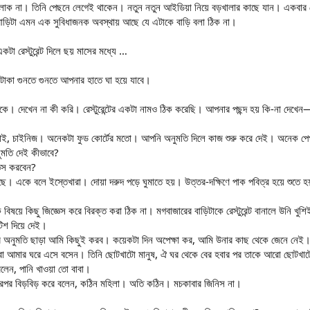
ার লোক না। তিনি পেছনে লেগেই থাকেন। নতুন নতুন আইডিয়া নিয়ে বড়খালার কাছে যান। একবার
াড়িটা এমন এক সুবিধাজনক অবস্থায় আছে যে এটাকে বাড়ি বলা ঠিক না।
া রেস্টুরেন্ট দিলে ছয় মাসের মধ্যে …
াকা গুনতে গুনতে আপনার হাতে ঘা হয়ে যাবে।
কে। দেখেন না কী করি। রেস্টুরেন্টের একটা নামও ঠিক করেছি। আপনার পছন্দ হয় কি-না দেখে
ঘলাই, চাইনিজ। অনেকটা ফুড কোর্টের মতো। আপনি অনুমতি দিলে কাজ শুরু করে দেই। অনেক পে
ুমতি দেই কীভাবে?
ঞেস করবেন?
ছে। একে বলে ইস্তেখারা। দোয়া দরুদ পড়ে ঘুমাতে হয়। উত্তর-দক্ষিণে পাক পবিত্র হয়ে শুতে হ
বিষয়ে কিছু জিজ্ঞেস করে বিরক্ত করা ঠিক না। মগবাজারের বাড়িটাকে রেস্টুরেন্ট বানালে উন
টিশ দিয়ে দেই।
র অনুমতি ছাড়া আমি কিছুই করব। কয়েকটা দিন অপেক্ষা কর, আমি উনার কাছ থেকে জেনে নেই
াবা আমার ঘরে এসে বসেন। তিনি ছোটখাটো মানুষ, ঐ ঘর থেকে বের হবার পর তাকে আরো ছোটখাটো 
লেন, পানি খাওয়া তো বাবা।
তারপর বিড়বিড় করে বলেন, কঠিন মহিলা। অতি কঠিন। মচকাবার জিনিস না।