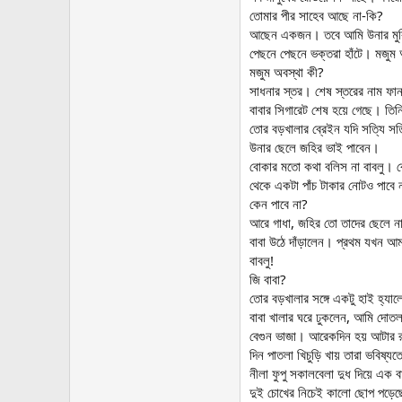
তোমার পীর সাহেব আছে না-কি?
আছেন একজন। তবে আমি উনার মুরিদ 
পেছনে পেছনে ভক্তরা হাঁটে। মজুম
মজুম অবস্থা কী?
সাধনার স্তর। শেষ স্তরের নাম ফা
বাবার সিগারেট শেষ হয়ে গেছে। ত
তোর বড়খালার ব্রেইন যদি সত্যি সত
উনার ছেলে জহির ভাই পাবেন।
বোকার মতো কথা বলিস না বাবলু। ব
থেকে একটা পাঁচ টাকার নোটও পাবে 
কেন পাবে না?
আরে গাধা, জহির তো তাদের ছেলে 
বাবা উঠে দাঁড়ালেন। প্রথম যখন আ
বাবলু!
জি বাবা?
তোর বড়খালার সঙ্গে একটু হাই হ্য
বাবা খালার ঘরে ঢুকলেন, আমি দোত
বেগুন ভাজা। আরেকদিন হয় আটার রুটি
দিন পাতলা খিচুড়ি খায় তারা ভবিষ্
নীলা ফুপু সকালবেলা দুধ দিয়ে এক 
দুই চোখের নিচেই কালো ছোপ পড়েছ