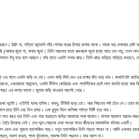
ছেন। ঠাট্টা না, সত্যি! ভূতগুলি তাঁর শোবার ঘরের চিপায় চাপায় থাকে। তাকে ভয় দেখাবার চেষ্
ছি (আমার জুতা না, বাবার জুতা। তিনি আয়নার মতো ঝকঝকে জুতা ছাড়া পায়ে দেন না), তখন শ
র সামনে উবু হয়ে বসে আছেন। তাঁর হাতে একটা শলার ঝাড়। তিনি ঝাড় নাড়িয়ে নাড়িয়ে বলছেন, বে
তুই এর গালে একটা বাড়ি দে তো। এমন বাড়ি দিবি যেন এর চাপার দাঁত নড়ে যায়। বদমাইশটা খাটে
 ট্রাংক, একজোড়া স্যান্ডেল, একটা টিফিন কেরিয়ার এবং প্লাস্টিকের ছোট লাল বালতি ছাড়া আর
 গেছে! এর ভাগ্য ভালো। জুতার বাড়ি খাওয়ার আগেই গেছে।
িচকা ভূতটা। এইটাই বদের হাড্ডি। বাবলু, টিভিটা ছাড় তো। আর পিছনের পর্দা টেনে দে। তোর
প চায়ে চিনি দেয় তিন চামচ। এক চুমুক দিলে কলিজা পর্যন্ত মিষ্টি হয়ে যায়।
 সাত বছর ধরে তিনি এবং তার বড়ছেলে জহির আমাদের সঙ্গে থাকেন। খালার স্বভাবে আচার-আচর
 হৈচৈ চিৎকার নেই। যেন ভূত-প্রেতের দেখা পাওয়া মানব জীবনের স্বাভাবিক ঘটনার একটি।
রিয়াল দেখে এবং পুরনো ম্যাগাজিন পড়ে। নতুন ম্যাগাজিন তিনি পড়তে পারেন না। আমি একবার তাক
ড়বে, ময়লা করবে, পাতা কুঁচকাবে, তারপর তিনি পড়বেন। তার আগে না।