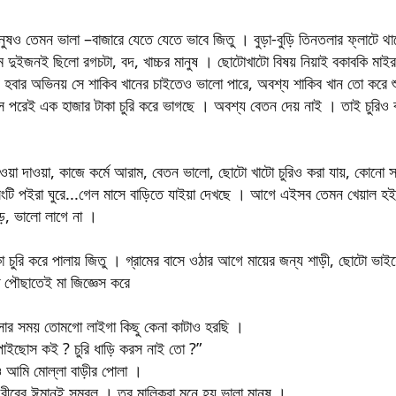
নুষও তেমন ভালা –বাজারে যেতে যেতে ভাবে জিতু । বুড়া-বুড়ি তিনতলার ফ্লাটে থ
াম দুইজনই ছিলো রগচটা, বদ, খাচ্চর মানুষ । ছোটোখাটো বিষয় নিয়াই বকাবকি ম
 হবার অভিনয় সে শাকিব খানের চাইতেও ভালো পারে, অবশ্য শাকিব খান তো করে শ
 মাস পরেই এক হাজার টাকা চুরি করে ভাগছে । অবশ্য বেতন দেয় নাই । তাই চুরিও
ওয়া দাওয়া, কাজে কর্মে আরাম, বেতন ভালো, ছোটো খাটো চুরিও করা যায়, কোনো সম
ংটি পইরা ঘুরে...গেল মাসে বাড়িতে যাইয়া দেখছে । আগে এইসব তেমন খেয়াল হইত
, ভালো লাগে না ।
চুরি করে পালায় জিতু । গ্রামের বাসে ওঠার আগে মায়ের জন্য শাড়ী, ছোটো ভাইয়ের জ
ে পৌছাতেই মা জিজ্ঞেস করে
সার সময় তোমগো লাইগা কিছু কেনা কাটাও হরছি ।
পাইছোস কই ? চুরি ধাড়ি করস নাই তো ?”
 আমি মোল্লা বাড়ীর পোলা ।
গরীবের ঈমানই সম্বল । তর মালিকরা মনে হয় ভালা মানুষ ।