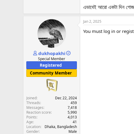
এভাবেই আরো একটা দিন গোজামি
Jan 2, 2025
You must log in or regist
dukhopakhi
Special Member
Registered
Community Member
Joined
Dec 22, 2024
Threads
459
Messages
7,418
Reaction score
5,990
Points
4,013
Age
41
Location
Dhaka, Bangladesh
Gender
Male