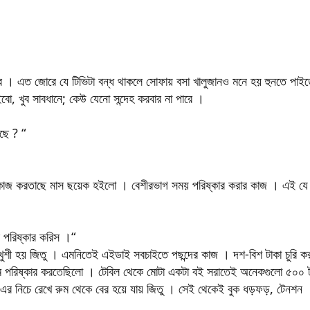
র । এত জোরে যে টিভিটা বন্ধ থাকলে সোফায় বসা খালুজানও মনে হয় হুনতে পা
ো, খুব সাবধানে; কেউ যেনো সন্দেহ করবার না পারে ।
েছে ? “
 কাজ করতাছে মাস ছয়েক হইলো । বেশীরভাগ সময় পরিষ্কার করার কাজ । এই 
 পরিষ্কার করিস ।“
। খুশী হয় জিতু । এমনিতেই এইডাই সবচাইতে পছন্দের কাজ । দশ-বিশ টাকা চুরি
ুম পরিষ্কার করতেছিলো । টেবিল থেকে মোটা একটা বই সরাতেই অনেকগুলো ৫০০ ট
এর নিচে রেখে রুম থেকে বের হয়ে যায় জিতু । সেই থেকেই বুক ধড়ফড়, টেনশন ।