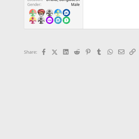
Gender
Male
Facebook
X (Twitter)
LinkedIn
Reddit
Pinterest
Tumblr
WhatsApp
Email
L
Share: