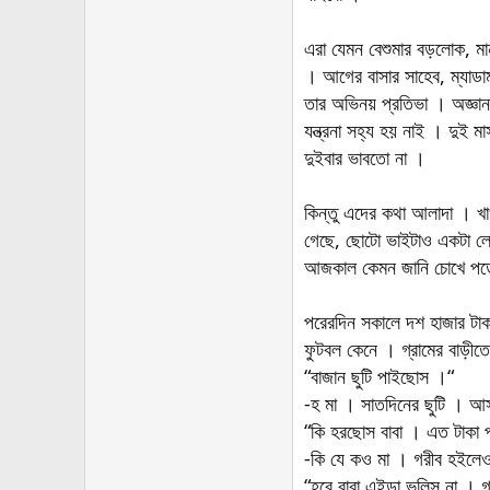
এরা যেমন বেশুমার বড়লোক, মা
। আগের বাসার সাহেব, ম্যাড
তার অভিনয় প্রতিভা । অজ্ঞান
যন্ত্রনা সহ্য হয় নাই । দুই
দুইবার ভাবতো না ।
কিন্তু এদের কথা আলাদা । খা
গেছে, ছোটো ভাইটাও একটা লে
আজকাল কেমন জানি চোখে পড়ে
পরেরদিন সকালে দশ হাজার টাকা 
ফুটবল কেনে । গ্রামের বাড়ীত
“বাজান ছুটি পাইছোস ।“
-হ মা । সাতদিনের ছুটি । আ
“কি হরছোস বাবা । এত টাকা 
-কি যে কও মা । গরীব হইলেও
“হরে বাবা এইডা ভুলিস না । 