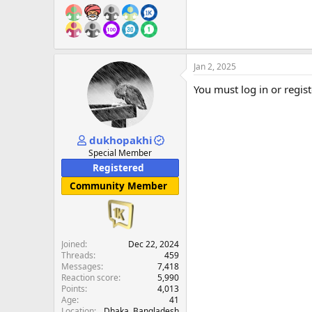
Jan 2, 2025
You must log in or regist
dukhopakhi
Special Member
Registered
Community Member
Joined
Dec 22, 2024
Threads
459
Messages
7,418
Reaction score
5,990
Points
4,013
Age
41
Location
Dhaka, Bangladesh