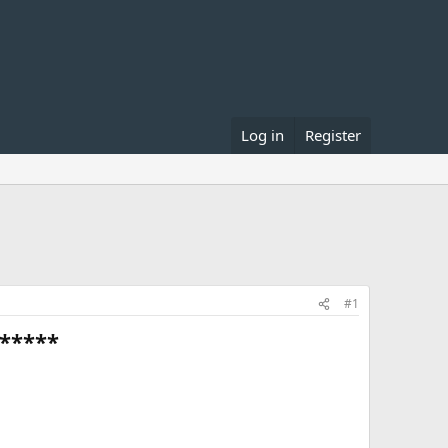
Log in
Register
#1
যা*****