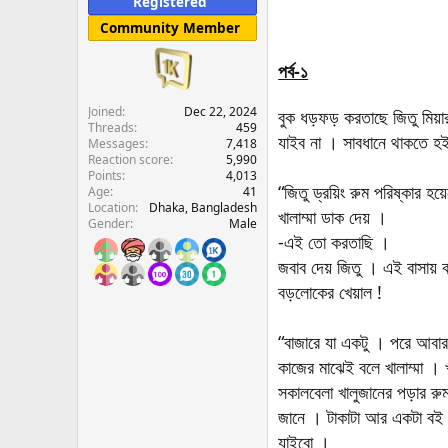
Registered
e
Community Member
r
পর্ব-১
Joined
Dec 22, 2024
বুক ধড়ফড় করতাছে জিতু মিয়া
Threads
459
যাইব না । সাবধানে থাকতে হইব
Messages
7,418
Reaction score
5,990
Points
4,013
“জিতু ড্রয়িং রুম পরিষ্কার হয়
Age
41
Location
Dhaka, Bangladesh
খালাম্মা ডাক দেয় ।
Gender
Male
-এই তো করতাছি ।
জবাব দেয় জিতু । এই বাসায়
বড়লোকের খেয়াল !
“বাজারে যা একটু । পরে আবার
কাজের মাঝেই বলে খালাম্মা 
সকালবেলা খালুজানের পড়ার র
জানে । টাকাটা আর একটা বই 
যাইবো ।