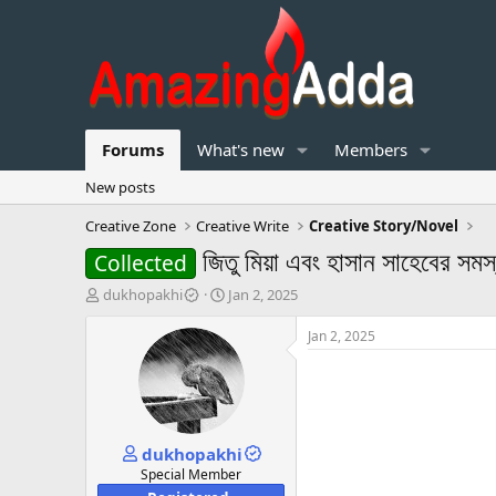
Forums
What's new
Members
New posts
Creative Zone
Creative Write
Creative Story/Novel
জিতু মিয়া এবং হাসান সাহেবের সমস্
Collected
T
S
dukhopakhi
Jan 2, 2025
h
t
r
a
Jan 2, 2025
e
r
a
t
d
d
s
a
t
t
dukhopakhi
a
e
r
Special Member
t