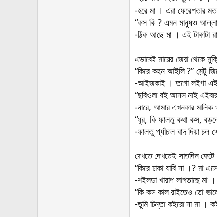
-হরে মা । এরা ফেরেশতার মত
“কস কি ? এমন মানুষও আল্লা
-ঠিক আছে মা । এই টাকাটা 
এভাবেই মায়ের জেরা থেকে মুক্
“কিরে কহন আইলি ?” সেন্টু জি
-আইজকাই । তগো লইগা এই
“ছবিওলা বই আনস নাই এইবার
-নারে, আমার এখনকার মালিক 
“ধুর, কি ফালতু কথা কস, বড়
-ফালতু প্যাঁচাল বাদ দিয়া চল 
দেখতে দেখতেই সাতদিন কেটে য
“কিরে ঢাকা যাবি না ।? মা এস
-শইলডা খারাপ লাগতাছে মা ।
“কি কস কাল রাইতেও তো ভালো
-তুমি চিন্তা কইরো না মা । ক