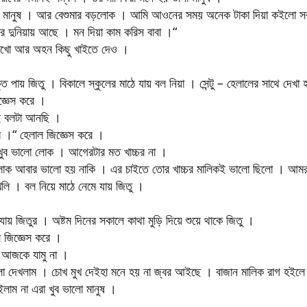
 মানুষ । আর বেশুমার বড়লোক । আমি আওনের সময় অনেক টাকা দিয়া কইলো সবার
র দুনিয়ায় আছে । মন দিয়া কাম করিস বাবা ।“
রাখো আর অহন কিছু খাইতে দেও ।
তি পায় জিতু । বিকালে স্কুলের মাঠে যায় বল নিয়া । সেন্টু – হেলালের সাথে দেখা
জ্ঞেস করে ।
 বলটা আনছি ।
 ।“ হেলাল জিজ্ঞেস করে ।
খুব ভালো লোক । আগেরটার মত খাচ্চর না ।
লোক আবার ভালো হয় নাকি । এর চাইতে তোর খাচ্চর মালিকই ভালো ছিলো । আমরা 
খেলি । বল নিয়ে মাঠে নেমে যায় জিতু ।
ায় জিতুর । অষ্টম দিনের সকালে কাথা মুড়ি দিয়ে শুয়ে থাকে জিতু ।
ে জিজ্ঞেস করে ।
 আজকে যামু না ।
 দেখলাম । চোখ মুখ দেইহা মনে হয় না জ্বর আইছে । বাজান মালিক রাগ হইলে 
ইলাম না এরা খুব ভালো মানুষ ।