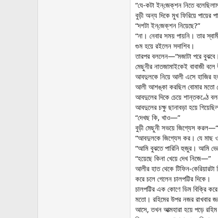
“যে-কটা ইন্‌জেক্‌শন নিতে বলেছিলাম
বুড়ী অন্য দিকে মুখ ফিরিয়ে পায়ে
“দশটা ইন্‌জেক্‌শন নিয়েছে?”
“না। নেবার সময় পায়নি। তার স্ব
গুম হয়ে রইলেন সদাশিব।
তারপর বললেন—“মজাটা পরে বুঝবে।
মেছুনীর নাতজামাইকেই বাবাজী বলে
আবদুলকে নিয়ে আলী এসে হাজির 
আলী আশঙ্কা করছিল বোমার মতো ফেট
আবদুলের দিকে চেয়ে শান্তকণ্ঠে 
আবদুলের চক্ষু ছানাবড়া হয়ে গিয়েছ
“দেখছ কি, খাও—”
বুড়ী মেছুনী সভয়ে জিগ্যেস করল—“
“আবদুলকে জিগ্যেস কর। যে মাছ ও 
“আমি বুঝতে পারিনি হুজুর। আমি ভ
“হয়েছে কিনা খেয়ে দেখ নিজে—”
আলীর হাত থেকে টিফিন-কেরিয়ারটা 
করে চলে গেলেন চালপট্টির দিকে।
চালপট্টির এক কোণে ডিম বিক্রি করে
মতো। রহিমের উপর নজর রাখবার জন্য
আসে, তখন আত্মহারা হয়ে পড়ে রহিম