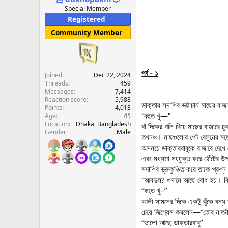
e
Special Member
r
Registered
Community Member
পর্ব - ১
Joined
Dec 22, 2024
Threads
459
Messages
7,414
Reaction score
5,988
ডাক্তার সদাশিব ভট্টাচার্য মাছের 
Points
4,013
“বহুত খু—”
Age
41
Location
Dhaka, Bangladesh
বাঁ দিকের গলি দিয়ে মাছের বাজারে
Gender
Male
তখনও। মাছগুলোর পেট বেলুনের ম
অসময়ে ডাক্তারবাবুকে বাজারে দেখ
এবং মধ্যমা সংযুক্ত করে ঠোঁটের উপ
সদাশিব ভ্রুকুঞ্চিত করে তাকে প
“আবদুল? গুদামে আছে বোধ হয়। ক
“বহুত খু–”
আলী সামনের দিকে একটু ঝুঁকে বন্
চেয়ে জিগ্যেস করলেন—“তোর না
“ভালো আছে ডাক্তারবাবু”