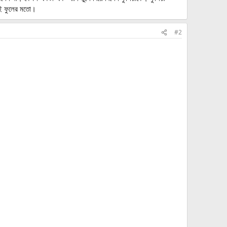
যিই ফুলের মতো।
#2