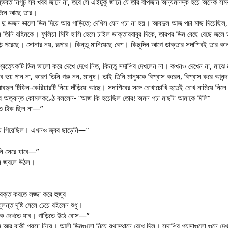
সম্ভবত নিগূঢ় সব খবর জানে না, তবে সে এইটুকু জানে যে তার বাপজান অন্যমনস্ক হয়ে অনেক সময
নটনে আছে তার।
ডজন ভালো ডিম দিয়ে আয় গাড়িতে; দেখিস যেন পচা না হয়। আবদুল আজ পচা মাছ দিয়েছিল, খে
তিনি রহিমকে। ফুলিয়া মিষ্টি হাসি হেসে চাইল ডাক্তারবাবুর দিকে, তারপর ডিম বেছে বেছে জলে ডু
়ি পরেছে। সোনার নয়, রূপার। কিন্তু মানিয়েছে বেশ। কিছুদিন আগে ডাক্তার সদাশিবই তার কান
রত্যেকটি ডিম ভালো করে দেখে দেখে নিত, কিন্তু সদাশিব দেখলেন না। কখনও দেখেন না, মাঝে মা
 ভয় পান না, কারণ তিনি গরু নন, মানুষ। তাই তিনি মানুষকে বিশ্বাস করেন, বিশ্বাস করে আনন্
ুল টিফিন-কেরিয়ারটি নিয়ে দাঁড়িয়ে আছে। সদাশিবের সঙ্গে চোখাচোখি হতেই চোখ নামিয়ে নিলে 
াবে অত্যন্ত কোমলকণ্ঠে বললেন- “আজ কি হয়েছিল তোর! অমন পচা মাছটা আমাকে দিলি”
ারও ঠিক ছিল না—”
য়ে গিয়েছিল। এখনও জ্বর ছাড়েনি—”
নি সেরে যাবে—”
ুন জ্বলে উঠল।
্ত করতে লজ্জা করে হুজুর
ন্ত দৃষ্টি মেলে চেয়ে রইলেন শুধু।
ে দেখতে যাব। গাড়িতে উঠে বোস—”
ম আর বাকী পয়সা নিয়ে। আলী ডিমগুলো নিয়ে যথাস্থানে রেখে দিল। সদাশিব পয়সাগুলো গুনে দ