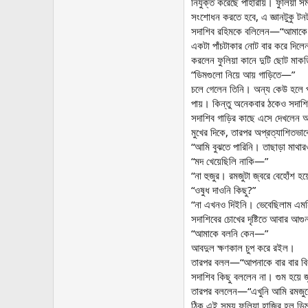
নিযুক্ত করেছে পাহারায়। ফুলিয়া 
সংশোধন করতে হবে, এ জ্ঞানটুকু ট
সদাশিব রহিমকে বলিলেন—“আমাকে দু 
একটা পাঁচটাকার নোট বার করে দিলেন 
করলেন ফুলিয়া কানে দুটি ছোট মাকড
“ডিমগুলো নিয়ে আয় গাড়িতে—”
চলে গেলেন তিনি। অন্য কেউ হলে প্
পায়। কিন্তু অনেকবার ঠকেও সদাশিব
সদাশিব গাড়ির কাছে এসে দেখলেন আবদ
মুখের দিকে, তারপর অপ্রত্যাশিতভ
“আমি বুঝতে পারিনি। তাছাড়া মাথ
“মদ খেয়েছিলি নাকি—”
“না হুজুর। রমজুটা জ্বরে বেহোঁশ হ
“ওষুধ দাওনি কিছু?”
“না এখনও দিইনি। ভেবেছিলাম এম
সদাশিবের চোখের দৃষ্টিতে আবার আগ
“আমাকে বলনি কেন—”
আবদুল ক্ষণকাল চুপ করে রইল।
তারপর বলল—“আপনাকে বার বার বিরক
সদাশিব কিছু বললেন না। গুম হয়ে জুল
তারপর বললেন—“এখুনি আমি রমজুক
ঠিক এই সময় ফুলিয়া হাজির হল ডি