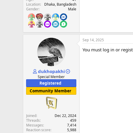
Location
Dhaka, Bangladesh
Gender
Male
Sep 14, 2025
You must log in or regist
dukhopakhi
Special Member
Registered
Community Member
Joined
Dec 22, 2024
Threads
459
Messages
7,414
Reaction score
5,988