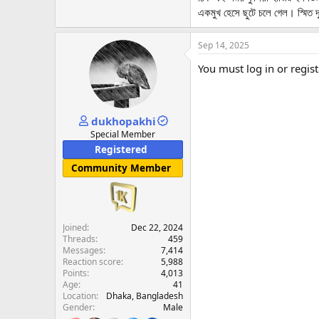
একমুখ হেসে ছুটে চলে গেল। স্মিত দ
Sep 14, 2025
You must log in or regist
dukhopakhi
Special Member
Registered
Community Member
Joined
Dec 22, 2024
Threads
459
Messages
7,414
Reaction score
5,988
Points
4,013
Age
41
Location
Dhaka, Bangladesh
Gender
Male