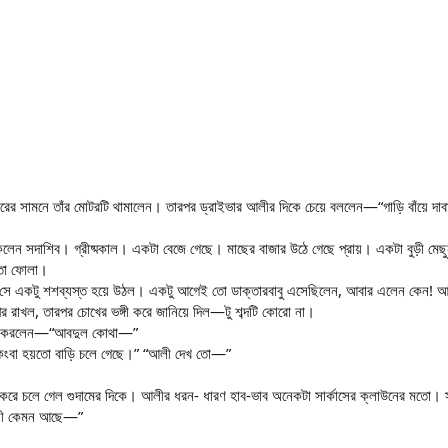
বাজারের সামনে তাঁর মোটরটি থামালেন। তারপর ড্রাইভার আলীর দিকে চেয়ে বললেন—“গাড়ি বাঁয়ে
 ঢুকলেন সদাশিব। গ্রীষ্মকাল। একটা বেজে গেছে। মাছের বাজার উঠে গেছে প্রায়। একটা বুড়ী মে
তো ফোলা।
ে সে একটু শশব্যস্ত হয়ে উঠল। একটু আগেই তো ডাক্তারবাবু এসেছিলেন, আবার এলেন কেন! আলি ট
র রাখল, তারপর চোখের ভঙ্গী করে জানিয়ে দিল—টু শব্দটি কোরো না।
্রশ্ন করলেন—“আবদুল কোথা—”
িংবা হয়তো বাড়ি চলে গেছে।” “আলী দেখ তো—”
ধ করে চলে গেল গুদামের দিকে। আলীর ধরন- ধারণ হাব-ভাব অনেকটা সার্কাসের ক্লাউনের মতো। 
তনী কেমন আছে—”