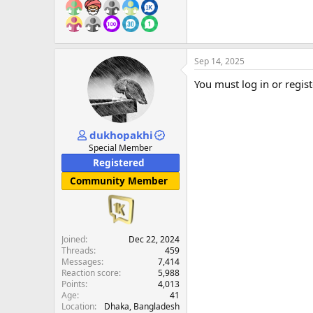
Sep 14, 2025
You must log in or regist
dukhopakhi
Special Member
Registered
Community Member
Joined
Dec 22, 2024
Threads
459
Messages
7,414
Reaction score
5,988
Points
4,013
Age
41
Location
Dhaka, Bangladesh