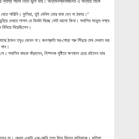
় ন্যায্য পয়সা নিতে ভুলে যায়। অন্যমনস্কতাজনিত এ অন্যায় তাকে
তে পারিনি। ফুলিয়া, তুই দেখিস তোর বাবা যেন না ঠকায়।”
বিয়ে দেখতে লাগল যে ডিমটা দিচ্ছে সেটা ভালো কিনা। সদাশিব সানন্দে লক্ষ্য
 বিধিয়ে দিয়েছিলেন।
ঝে ঠকেন তবুও দেখেন না। জনশ্রুতি ঘর-পোড়া গরু সিঁদুরে মেঘ দেখলে ভয়
দ পান।
সে। সদাশিব থমকে দাঁড়ালেন, নিষ্পলক দৃষ্টিতে ক্ষণকাল চেয়ে রইলেন তার
েখলেন না। কেবল একটা এক-আনি তুলে দিয়ে দিলেন ফুলিয়াকে। ফুলিয়া