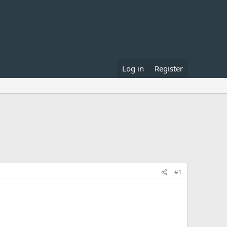
Log in
Register
#1