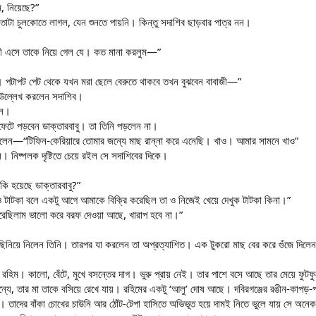
, নিয়েছে?”
র পাতাটা চুলকোতে লাগল, যেন শুনতে পায়নি। কিন্তু সদাশিব ছাড়বার পাত্র নন।
ামী এসে তাকে নিয়ে গেল যে। কত মানা করলুম—”
 পটাপট পেট থেকে যখন মরা ছেলে বেরুতে থাকবে তখন বুঝবেন বাবাজী—”
 উল্লেখ করলেন সদাশিব।
হল।
ে পড়বেন ডাক্তারবাবু। তা তিনি পড়লেন না।
বললেন—“টিফিন-কেরিয়ারে তোমার জন্যে মাছ রান্না করে এনেছি। খাও। আমার সামনে খাও”
িল। নিষ্পলক দৃষ্টিতে চেয়ে রইল সে সদাশিবের দিকে।
কি হয়েছে ডাক্তারবাবু?”
টাটকা বলে একটু আগে আমাকে বিক্রি করেছিল তা ও নিজেই খেয়ে দেখুক টাটকা কিনা।”
েরেছিলাম ভালো করে বরফ দেওয়া আছে, খারাপ হবে না।”
ছিনিয়ে নিলেন তিনি। তারপর যা করলেন তা অপ্রত্যাশিত। এক টুকরো মাছ বের করে গুঁজে দিলেন 
 রহিম। কালো, বেঁটে, মুখে বসন্তের দাগ। ভুরু প্রায় নেই। তার পাশে বসে আছে তার মেয়ে ফুটফ
ে, তার মা তাকে বসিয়ে রেখে যায়। রহিমের একটু ‘আলু’ দোষ আছে। দবিরগঞ্জের রঙীন-কাপড়-প
। তাদের বাঁকা চোখের চাউনি আর ঠোঁট-টেপা হাসিতে অভিভূত হয়ে দামই নিতে ভুলে যায় সে অনেক স