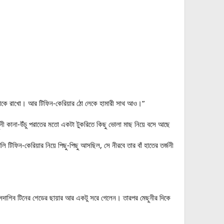
 দাবাকে রাখো। আর টিফিন-কেরিয়ার ঠো লেকে হামারী সাথ আও।”
ছুনী কানা-উঁচু পরাতের মতো একটা টুকরিতে কিছু ভোলা মাছ নিয়ে বসে আছে
িফিন-কেরিয়ার নিয়ে পিছু-পিছু আসছিল, সে নীরবে তার বাঁ হাতের তর্জনী
সদাশিব টিনের শেডের ছায়ার আর একটু সরে গেলেন। তারপর মেছুনীর দিকে