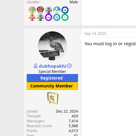
Gender
Male
Sep 14, 2025
You must log in or regist
dukhopakhi
Special Member
Registered
Community Member
Joined
Dec 22, 2024
Threads
459
Messages
7,414
Reaction score
5,988
Points
4,013
Age
41