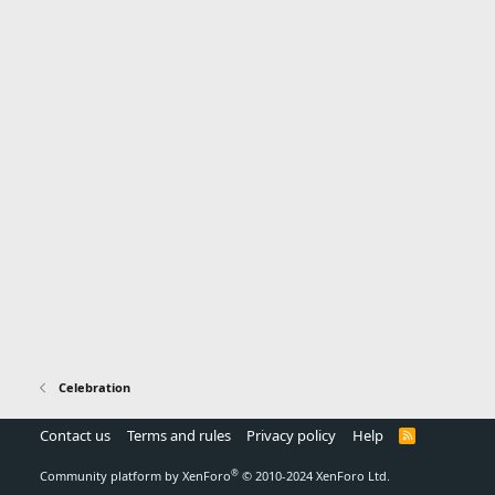
Celebration
Contact us
Terms and rules
Privacy policy
Help
R
S
S
®
Community platform by XenForo
© 2010-2024 XenForo Ltd.