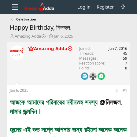
Log in
Register
Celebration
Happy Birthday, নিলজল.
T
S
Amazing Adda
Jan 6, 2025
h
t
r
a
Amazing Adda
Joined
Jun 7, 2016
e
r
Threads
45
a
t
Messages
59
d
d
Reaction score
7
Points
8
s
a
t
t
a
e
r
Jan 6, 2025
#1
t
e
আজকে আমাদের পরিবারের নবীনতম সদস্য
@নিলজল
.
r
মামার জন্মদিন।
জন্মের এই শুভ লগ্নে আপনার জন্য রইলো অনেক অনেক