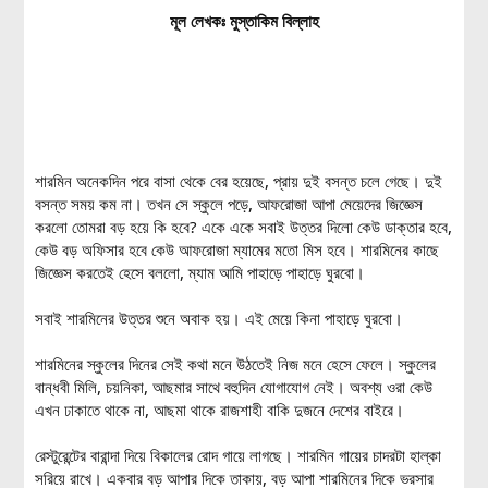
মূল লেখকঃ মুস্তাকিম বিল্লাহ
শারমিন অনেকদিন পরে বাসা থেকে বের হয়েছে, প্রায় দুই বসন্ত চলে গেছে। দুই
বসন্ত সময় কম না। তখন সে স্কুলে পড়ে, আফরোজা আপা মেয়েদের জিজ্ঞেস
করলো তোমরা বড় হয়ে কি হবে? একে একে সবাই উত্তর দিলো কেউ ডাক্তার হবে,
কেউ বড় অফিসার হবে কেউ আফরোজা ম্যামের মতো মিস হবে। শারমিনের কাছে
জিজ্ঞেস করতেই হেসে বললো, ম্যাম আমি পাহাড়ে পাহাড়ে ঘুরবো।
সবাই শারমিনের উত্তর শুনে অবাক হয়। এই মেয়ে কিনা পাহাড়ে ঘুরবো।
শারমিনের স্কুলের দিনের সেই কথা মনে উঠতেই নিজ মনে হেসে ফেলে। স্কুলের
বান্ধবী মিলি, চয়নিকা, আছমার সাথে বহুদিন যোগাযোগ নেই। অবশ্য ওরা কেউ
এখন ঢাকাতে থাকে না, আছমা থাকে রাজশাহী বাকি দুজনে দেশের বাইরে।
রেস্টুরেন্টের বারান্দা দিয়ে বিকালের রোদ গায়ে লাগছে। শারমিন গায়ের চাদরটা হাল্কা
সরিয়ে রাখে। একবার বড় আপার দিকে তাকায়, বড় আপা শারমিনের দিকে ভরসার