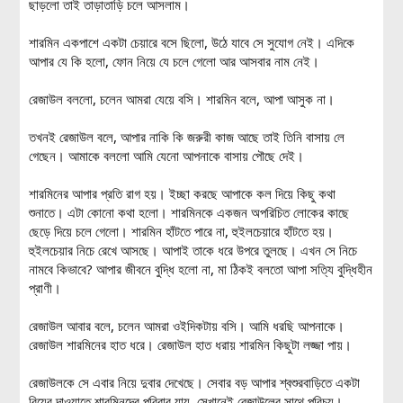
ছাড়লো তাই তাড়াতাড়ি চলে আসলাম।
শারমিন একপাশে একটা চেয়ারে বসে ছিলো, উঠে যাবে সে সুযোগ নেই। এদিকে
আপার যে কি হলো, ফোন নিয়ে যে চলে গেলো আর আসবার নাম নেই।
রেজাউল বললো, চলেন আমরা যেয়ে বসি। শারমিন বলে, আপা আসুক না।
তখনই রেজাউল বলে, আপার নাকি কি জরুরী কাজ আছে তাই তিনি বাসায় লে
গেছেন। আমাকে বললো আমি যেনো আপনাকে বাসায় পৌছে দেই।
শারমিনের আপার প্রতি রাগ হয়। ইচ্ছা করছে আপাকে কল দিয়ে কিছু কথা
শুনাতে। এটা কোনো কথা হলো। শারমিনকে একজন অপরিচিত লোকের কাছে
ছেড়ে দিয়ে চলে গেলো। শারমিন হাঁটতে পারে না, হুইলচেয়ারে হাঁটতে হয়।
হুইলচেয়ার নিচে রেখে আসছে। আপাই তাকে ধরে উপরে তুলছে। এখন সে নিচে
নামবে কিভাবে? আপার জীবনে বুদ্ধি হলো না, মা ঠিকই বলতো আপা সত্যি বুদ্ধিহীন
প্রাণী।
রেজাউল আবার বলে, চলেন আমরা ওইদিকটায় বসি। আমি ধরছি আপনাকে।
রেজাউল শারমিনের হাত ধরে। রেজাউল হাত ধরায় শারমিন কিছুটা লজ্জা পায়।
রেজাউলকে সে এবার নিয়ে দুবার দেখেছে। সেবার বড় আপার শ্বশুরবাড়িতে একটা
বিয়ের দাওয়াতে শারমিনদের পরিবার যায়, সেখানেই রেজাউলের সাথে পরিচয়।