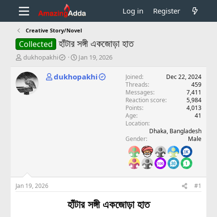
Log in
Register
Creative Story/Novel
হাঁটার সঙ্গী একজোড়া হাত
Collected
T
S
dukhopakhi
Jan 19, 2026
h
t
r
a
dukhopakhi
Joined
Dec 22, 2024
e
r
Threads
459
a
t
Messages
7,411
d
d
Reaction score
5,984
Points
4,013
s
a
Age
41
t
t
Location
a
e
Dhaka, Bangladesh
r
Gender
Male
t
e
r
Jan 19, 2026
#1
হাঁটার সঙ্গী একজোড়া হাত