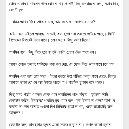
চোখে তাকায়। শারমিন গায়ে রোদ মাখে। পাশেই কিছু অপরাজিতা লতা, লতায় কিছু
বেগুনী ফুল।
শারমিন আপার দিকে তাকিয়ে বলে, আর কতোক্ষণ লাগবে আসতে?
রুবিনা বলে এইতো আসছে, মাত্রই কথা হলো ওরা জ্যামে আটকে আছে। মিনিট
বিশেকের ভিতরেই এসে যাবে। তোর জন্যে কিছু ওর্ডার দিবো?
শারমিন বলে, কিছু দিতে হবে না তুই একটা চেয়ার টেনে পাশে বস।
আপার ফোনে তখনই সাজিদের বাবা কল দেয়, সে ফোন নিয়ে অন্যপাশে চলে যায়।
শারমিন একা বসে রোদ মাখে। ইচ্ছা করছে উঠে দাঁড়িয়ে অন্য পাশে যেতে, কিন্তু
আপাকে ছাড়া তো সে আর উঠতে পারবে না। শারমিন চুপচাপ বসে থাকে।
কিছু সময় পরেই একজন লোক এসে শারমিনের পাশে দাঁড়ায়। হ্যালো আমি
রেজাউল করিম, চিনছেন? শারমিন মৃদু হেসে বলে, হ্যাঁ চিনবো না কেন? আপা যে
বললো আপনার আসতে এখনো বিশ মিনিটের মতো লাগবে, এতো তাড়াতাড়ি চলে
আসলেন।
রেজাউল বলে, ভাবছিলাম জ্যাম এতো সহজে ছাড়বে না। কপাল ভালো জ্যাম