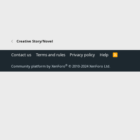
Creative Story/Novel
Contact us
Terms and rules
Privacy policy
Help
R
S
S
®
Community platform by XenForo
© 2010-2024 XenForo Ltd.