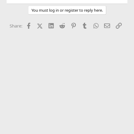
You must log in or register to reply here.
Facebook
X (Twitter)
LinkedIn
Reddit
Pinterest
Tumblr
WhatsApp
Email
Link
Share: