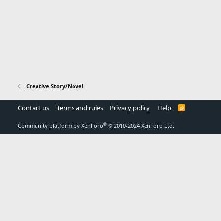
Creative Story/Novel
Contact us
Terms and rules
Privacy policy
Help
R
S
S
®
Community platform by XenForo
© 2010-2024 XenForo Ltd.