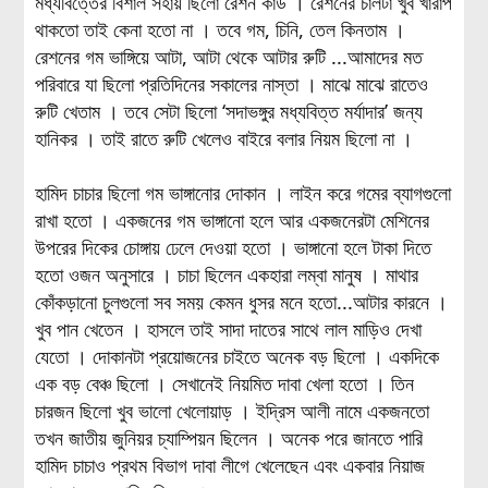
মধ্যবিত্তের বিশাল সহায় ছিলো রেশন কার্ড । রেশনের চালটা খুব খারাপ
থাকতো তাই কেনা হতো না । তবে গম, চিনি, তেল কিনতাম ।
রেশনের গম ভাঙ্গিয়ে আটা, আটা থেকে আটার রুটি ...আমাদের মত
পরিবারে যা ছিলো প্রতিদিনের সকালের নাস্তা । মাঝে মাঝে রাতেও
রুটি খেতাম । তবে সেটা ছিলো ‘সদাভঙ্গুর মধ্যবিত্ত মর্যাদার’ জন্য
হানিকর । তাই রাতে রুটি খেলেও বাইরে বলার নিয়ম ছিলো না ।
হামিদ চাচার ছিলো গম ভাঙ্গানোর দোকান । লাইন করে গমের ব্যাগগুলো
রাখা হতো । একজনের গম ভাঙ্গানো হলে আর একজনেরটা মেশিনের
উপরের দিকের চোঙ্গায় ঢেলে দেওয়া হতো । ভাঙ্গানো হলে টাকা দিতে
হতো ওজন অনুসারে । চাচা ছিলেন একহারা লম্বা মানুষ । মাথার
কোঁকড়ানো চুলগুলো সব সময় কেমন ধুসর মনে হতো...আটার কারনে ।
খুব পান খেতেন । হাসলে তাই সাদা দাতের সাথে লাল মাড়িও দেখা
যেতো । দোকানটা প্রয়োজনের চাইতে অনেক বড় ছিলো । একদিকে
এক বড় বেঞ্চ ছিলো । সেখানেই নিয়মিত দাবা খেলা হতো । তিন
চারজন ছিলো খুব ভালো খেলোয়াড় । ইদ্রিস আলী নামে একজনতো
তখন জাতীয় জুনিয়র চ্যাম্পিয়ন ছিলেন । অনেক পরে জানতে পারি
হামিদ চাচাও প্রথম বিভাগ দাবা লীগে খেলেছেন এবং একবার নিয়াজ