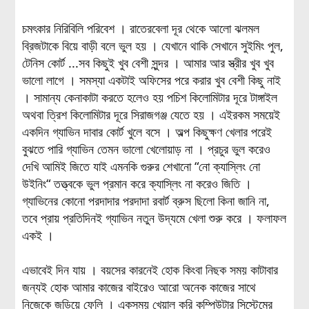
চমৎকার নিরিবিলি পরিবেশ । রাতেরবেলা দূর থেকে আলো ঝলমল
ব্রিজটাকে বিয়ে বাড়ী বলে ভুল হয় । যেখানে থাকি সেখানে সুইমিং পুল,
টেনিস কোর্ট ...সব কিছুই খুব বেশী সুন্দর । আমার আর স্ত্রীর খুব খুব
ভালো লাগে । সমস্যা একটাই অফিসের পরে করার খুব বেশী কিছু নাই
। সামান্য কেনাকাটা করতে হলেও হয় পচিশ কিলোমিটার দূরে টাঙ্গাইল
অথবা ত্রিশ কিলোমিটার দূরে সিরাজগঞ্জ যেতে হয় । এইরকম সময়েই
একদিন গ্যাভিন দাবার কোর্ট খুলে বসে । অল্প কিছুক্ষণ খেলার পরেই
বুঝতে পারি গ্যাভিন তেমন ভালো খেলোয়াড় না । প্রচুর ভুল করেও
দেখি আমিই জিতে যাই এমনকি গুরুর শেখানো “নো ক্যাস্লিং নো
উইনিং“ তত্ত্বকে ভুল প্রমান করে ক্যাস্লিং না করেও জিতি ।
গ্যাভিনের কোনো পরদাদার পরদাদা রবার্ট ব্রুস ছিলো কিনা জানি না,
তবে প্রায় প্রতিদিনই গ্যাভিন নতুন উদ্যমে খেলা শুরু করে । ফলাফল
একই ।
এভাবেই দিন যায় । বয়সের কারনেই হোক কিংবা নিছক সময় কাটাবার
জন্যই হোক আমার কাজের বাইরেও আরো অনেক কাজের সাথে
নিজেকে জড়িয়ে ফেলি । একসময় খেয়াল করি কম্পিউটার সিস্টেমের