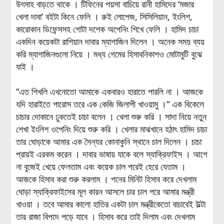
উৎসাহ বাড়তে থাকে । টিফিনের পয়সা বাচিয়ে রানী হামিদের ‘মজার
খেলা দাবা’ বইটা কিনে ফেলি । রুই লোপেজ, সিসিলিয়ান, ইংলিশ,
কারোকান ডিফেন্সসহ গোটা দশেক অপেনিং শিখে ফেলি । হামিদ চাচা
একদিন কয়েকটা রাশিয়ান দাবার ম্যাগাজিন দিলেন । অনেক সময় ব্যয়
করি ম্যাগাজিনগুলো নিয়ে । মধ্য গেমের হিসাবনিকাশও মোটামুটি বুঝে
যাই ।
“এত শিখলি এখনোতো আমাকে একবারও হারাতে পারলি না । আজকে
যদি হারাইতে পারোস তরে এক কেজি জিলাপী খাওয়ামু ।“ এক বিকেলে
চাচার দোকানে ঢুকতেই চাচা বলেন । খেলা শুরু করি । সাদা নিয়ে নতুন
শেখা ইংলিশ ওপেনিং দিয়ে শুরু করি । খেলার মাঝখানে হঠাৎ হামিদ চাচা
তার ঘোড়াকে আমার এক সৈন্যর কোনাকুনি স্থানে চাল দিলেন । চাচা
প্রায়ই এরকম করেন । দাবার ভাষায় যাকে বলে স্যাক্রিফাইস । আগে
না বুজেই খেয়ে ফেলতাম এবং কয়েক চাল পরেই হেরে যেতাম ।
আজকে হিসাব করা শুরু করলাম । পনের মিনিট হিসাব করে দেখলাম
ঘোড়া স্যাক্রিফাইসের মূল কারন আসলে চার চাল পরে আমার মন্ত্রী
খাওয়া । তবে আমার কালো হাতির একটা চাল মন্ত্রীকেতো বাচাবেই উল্টা
তার রাজা বিপদে পড়ে যাবে । হিসাব করে তাই দিলাম এবং দেখলাম