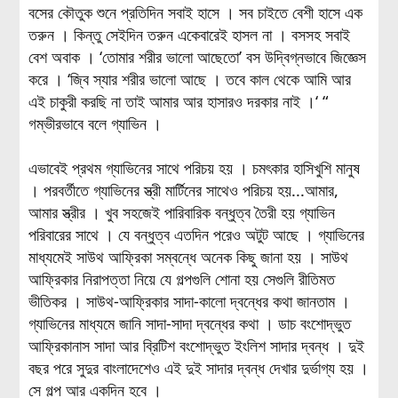
বসের কৌতুক শুনে প্রতিদিন সবাই হাসে । সব চাইতে বেশী হাসে এক
তরুন । কিন্তু সেইদিন তরুন একেবারেই হাসল না । বসসহ সবাই
বেশ অবাক । ‘তোমার শরীর ভালো আছেতো’ বস উদ্বিগ্নভাবে জিজ্ঞেস
করে । ‘জ্বি স্যার শরীর ভালো আছে । তবে কাল থেকে আমি আর
এই চাকুরী করছি না তাই আমার আর হাসারও দরকার নাই ।‘ “
গম্ভীরভাবে বলে গ্যাভিন ।
এভাবেই প্রথম গ্যাভিনের সাথে পরিচয় হয় । চমৎকার হাসিখুশি মানুষ
। পরবর্তীতে গ্যাভিনের স্ত্রী মার্টিনের সাথেও পরিচয় হয়...আমার,
আমার স্ত্রীর । খুব সহজেই পারিবারিক বন্ধুত্ব তৈরী হয় গ্যাভিন
পরিবারের সাথে । যে বন্ধুত্ব এতদিন পরেও অটুট আছে । গ্যাভিনের
মাধ্যমেই সাউথ আফ্রিকা সম্বন্ধে অনেক কিছু জানা হয় । সাউথ
আফ্রিকার নিরাপত্তা নিয়ে যে গল্পগুলি শোনা হয় সেগুলি রীতিমত
ভীতিকর । সাউথ-আফ্রিকার সাদা-কালো দ্বন্ধের কথা জানতাম ।
গ্যাভিনের মাধ্যমে জানি সাদা-সাদা দ্বন্ধের কথা । ডাচ বংশোদ্ভুত
আফ্রিকানাস সাদা আর ব্রিটিশ বংশোদ্ভুত ইংলিশ সাদার দ্বন্ধ । দুই
বছর পরে সুদুর বাংলাদেশেও এই দুই সাদার দ্বন্ধ দেখার দুর্ভাগ্য হয় ।
সে গল্প আর একদিন হবে ।