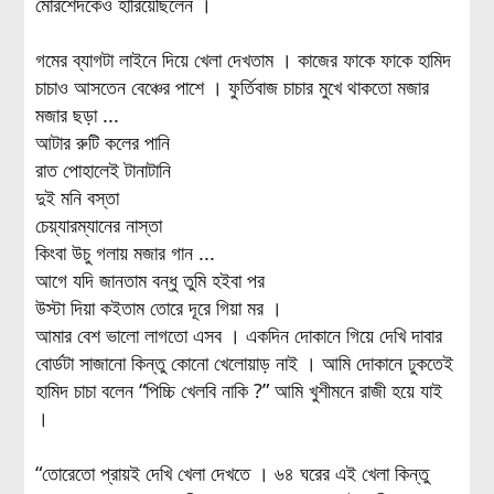
মোরশেদকেও হারিয়েছিলেন ।
গমের ব্যাগটা লাইনে দিয়ে খেলা দেখতাম । কাজের ফাকে ফাকে হামিদ
চাচাও আসতেন বেঞ্চের পাশে । ফুর্তিবাজ চাচার মুখে থাকতো মজার
মজার ছড়া ...
আটার রুটি কলের পানি
রাত পোহালেই টানাটানি
দুই মনি বস্তা
চেয়্যারম্যানের নাস্তা
কিংবা উচু গলায় মজার গান ...
আগে যদি জানতাম বন্ধু তুমি হইবা পর
উস্টা দিয়া কইতাম তোরে দূরে গিয়া মর ।
আমার বেশ ভালো লাগতো এসব । একদিন দোকানে গিয়ে দেখি দাবার
বোর্ডটা সাজানো কিন্তু কোনো খেলোয়াড় নাই । আমি দোকানে ঢুকতেই
হামিদ চাচা বলেন “পিচ্চি খেলবি নাকি ?” আমি খুশীমনে রাজী হয়ে যাই
।
“তোরেতো প্রায়ই দেখি খেলা দেখতে । ৬৪ ঘরের এই খেলা কিন্তু