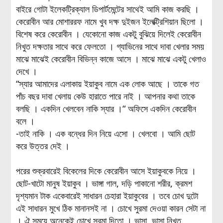
বাইরে গোটা ইলেকট্রিক্যাল ডিপার্টমেন্টের সাথেই আমি কাজ করছি ।
কেরোবীন আর মোশাররফ নামে খুব দক্ষ দুইজন ইলেক্ট্রিশিয়ান ছিলো ।
বিশেষ করে কেরোবীন । যেকোনো কাজ একটু বুঝিয়ে দিলেই কেরোবীন
নিখুত দক্ষতার সাথে করে ফেলতো । গ্যাভিনের সাথে দাবা খেলার সময়
মাঝে মাঝেই কেরোবীন বিভিন্ন কাজে আসে । মাঝে মাঝে একটু খেলাও
দেখে ।
“স্যার আমাদের এলাকায় ইয়াকুব নামে এক লোক আছে । তাকে গত
পাঁচ বছর দাবা খেলায় কেউ হারাতে পারে নাই । আপনার কথা তাকে
বলছি । একদিন খেলবেন নাকি স্যার ।“ অফিসে একদিন কেরোবীন
বলে ।
-তাই নাকি । এক বন্ধের দিন নিয়ে এসো । খেলবো । আমি ছোট
করে উত্তর দেই ।
পরের শুক্রবারেই বিকেলের দিকে কেরোবীন আসে ইয়াকুবকে নিয়ে ।
ছোট-খাটো মানুষ ইয়াকুব । ভাঙ্গা গাল, দড়ি পাকানো শরীর, ক্রমশ
দৃশ্যমান টাক একেবারেই সাধারন চেহারা ইয়াকুবের । তবে চোখ দুটো
এই সাধারন মুখে ঠিক মানানসই না । চোখে সুরমা দেওয়া কারন সেটা না
। ঐ সময়ে অনেকেই চোখে সুরমা দিতো । ভাসা, ভাসা নিখুত