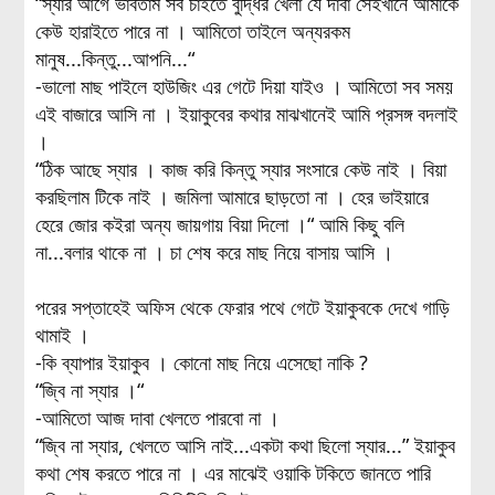
“স্যার আগে ভাবতাম সব চাইতে বুদ্ধির খেলা যে দাবা সেইখানে আমাকে
কেউ হারাইতে পারে না । আমিতো তাইলে অন্যরকম
মানুষ...কিন্তু...আপনি...“
-ভালো মাছ পাইলে হাউজিং এর গেটে দিয়া যাইও । আমিতো সব সময়
এই বাজারে আসি না । ইয়াকুবের কথার মাঝখানেই আমি প্রসঙ্গ বদলাই
।
“ঠিক আছে স্যার । কাজ করি কিন্তু স্যার সংসারে কেউ নাই । বিয়া
করছিলাম টিকে নাই । জমিলা আমারে ছাড়তো না । হের ভাইয়ারে
হেরে জোর কইরা অন্য জায়গায় বিয়া দিলো ।“ আমি কিছু বলি
না...বলার থাকে না । চা শেষ করে মাছ নিয়ে বাসায় আসি ।
পরের সপ্তাহেই অফিস থেকে ফেরার পথে গেটে ইয়াকুবকে দেখে গাড়ি
থামাই ।
-কি ব্যাপার ইয়াকুব । কোনো মাছ নিয়ে এসেছো নাকি ?
“জ্বি না স্যার ।“
-আমিতো আজ দাবা খেলতে পারবো না ।
“জ্বি না স্যার, খেলতে আসি নাই...একটা কথা ছিলো স্যার...” ইয়াকুব
কথা শেষ করতে পারে না । এর মাঝেই ওয়াকি টকিতে জানতে পারি