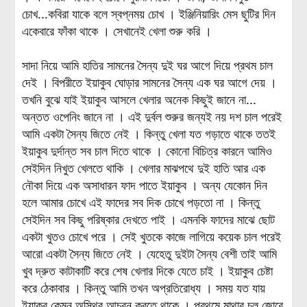
চোখ...কবিরা যাকে বলে স্বপ্নময় চোখ । ইঞ্জিনিয়ারিং মেস ছুটির দিন
একেবারে ফাঁকা থাকে । সেখানেই খেলা শুরু করি ।
সাদা নিয়ে আমি হাতির সামনের সৈন্য দুই ঘর আগে দিয়ে প্রথম চাল
দেই । বিপরীতে ইয়াকুব ঘোড়ার সামনের সৈন্য এক ঘর আগে দেয় ।
তখনি বুঝে যাই ইয়াকুব আসলে খেলার অনেক কিছুই জানে না...
অন্তত ওপেনিং জানে না । এই দুর্বল শুরুর জন্যই নয় দশ চাল পরেই
আমি একটা সৈন্য জিতে নেই । কিন্তু খেলা যত গড়াতে থাকে ততই
ইয়াকুব দুর্দান্ত সব চাল দিতে থাকে । কোনো বিচিত্র কারনে আমিও
সেইদিন নিখুত খেলতে থাকি । খেলার মাঝপথে দুই হাতি আর এক
নৌকা দিয়ে এক অসাধারন ফাদ পাতে ইয়াকুব । অন্য যেকোন দিন
হলে আমার চোখে এই ফাদের সব দিক চোখে পড়তো না । কিন্তু
সেইদিন সব কিছু পরিষ্কার দেখতে পাই । এমনকি ফাদের মাঝে ছোট
একটা খুতও চোখে পরে । সেই খুতকে কাজে লাগিয়ে কয়েক চাল পরেই
আরো একটা সৈন্য জিতে নেই । যেহেতু দুইটা সৈন্য বেশী তাই আমি
খুব দ্রুত কাটাকাটি করে শেষ খেলার দিকে যেতে চাই । ইয়াকুব চেষ্টা
করে ঠেকাবার । কিন্তু আমি তখন অপ্রতিরোধ্য । সময় যত যায়
ইয়াকুব কেমন অস্থির আচরন করতে থাকে । প্রথমে মাথার চুল জোরে