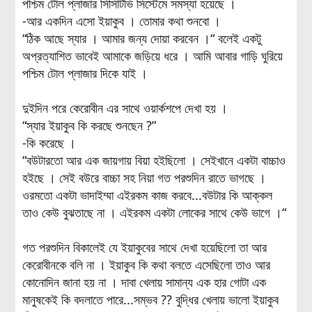
পশ্চিম টোল প্লাজার সিসিটিভি সিস্টেমে সমস্যা হয়েছে ।
-আর একদিন এসো ইয়াকুব । তোমার কথা শুনবো ।
“ঠিক আছে স্যার । আমার জন্য দোয়া করবেন ।“ বলেই একটু
অপ্রত্যাশিত ভাবেই আমাকে জড়িয়ে ধরে । আমি আবার গাড়ি ঘুরিয়ে
পশ্চিম টোল প্লাজার দিকে যাই ।
দুইদিন পরে কেরোবীন এর সাথে ওয়ার্কশপে দেখা হয় ।
“স্যার ইয়াকুব কি করছে শুনছেন ?”
-কি করেছে ।
“বউটারতো আর এক জায়গায় বিয়া হইছিলো । সেইখানে একটা বাচ্চাও
হইছে । সেই বউরে বাচ্চা সহ নিয়া গত পরশুদিন রাতে ভাগছে ।
ওরমতো একটা ভাদাইম্মা এইরকম কাজ করবে...বউটার কি আক্কল
তাও কেউ বুঝতাছে না । এইরকম একটা লোকের সাথে কেউ ভাগে ।“
গত পরশুদিন বিকালেই যে ইয়াকুবের সাথে দেখা হয়েছিলো তা আর
কেরোবীনকে বলি না । ইয়াকুব কি কথা বলতে এসেছিলো তাও আর
কোনোদিন জানা হয় না । দাবা খেলায় সামান্য এক হার গোটা এক
মানুষকেই কি বদলাতে পারে...সম্ভব ?? বুদ্ধির খেলায় ভালো ইয়াকুব