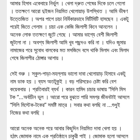
আমার হিসাব একেবারে নির্ভুল । খেলা দ্রুত শেষের দিকে চলে গেলো
। ততক্ষণে আরো দুইজন নিয়মিত খেলোয়াড় উপস্থিত । আমি ভীষণ
উত্তেজিত । অপর পাশে চাচা নির্বিকারভাবে মিটিমিটি হাসছেন । একটু
পরেই জিতে গেলাম । চাচা এক কেজি জিলাপী কিনে আনলেন ।
অনেক লোক ততক্ষণে জুটে গেছে । আমার ভাগ্যে বেশী জিলাপী
জুটলো না । অবশ্য জিলাপী আমি খুব পছন্দও করি না । যদিও জুমার
নামাজের পরে সুবোধ বালকের মত মসজিদে বসে থাকি মিলাদ এবং মিলাদ
শেষে জিলাপীর ঠোঙ্গার আশায় ।
সেই শুরু । স্কুল-পাড়া-মহল্লায় ভালো দাবা খেলোয়াড় হিসাবে একটু
নাম ডাক হয় । ব্যস অতটুকুই । বড় পরিসরেও চেষ্টা করি বেশ
কয়েকবার । প্রতিবারই ব্যর্থ । কারন হামিদ চাচার ভাষায় “সিলি মিস
টক “...অর্বাচীন ভুল । আরো পরে বুঝতে পারি সমগ্র জীবনটাই আসলে
“সিলি মিস্টেক-টকের” সমষ্টি মাত্র । সবার কথা বলছি না ...শুধুই
নিজের কথা বলছি ।
আরো অনেক অনেক পরে আবার কিছুদিন নিয়মিত দাবা খেলা হয় ।
হঠাৎ জোমাক নামে এক প্রতিষ্ঠানে চাকুরী পাই । জোমাক হলো আসলে