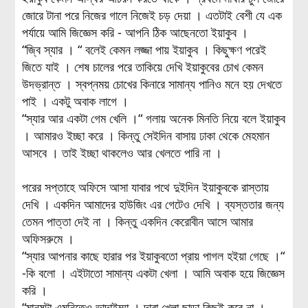
জোরে টানা পরে নিজের গালে নিজেই চড় দেয়া । এতটাই বেশী যে এক
পর্যায়ে আমি জিজ্ঞেস করি - আপনি ঠিক আছেনতো ইয়াকুব ।
“জ্বি স্যার । “ বলেই কেমন লজ্জা পায় ইয়াকুব । কিছুক্ষণ পরেই
জিতে যাই । শেষ চালের পরে তাকিয়ে দেখি ইয়াকুবের চোখ কেমন
উদভ্রান্ত । স্বপ্নময় চোখের কিনারে সামান্য পানিও মনে হয় দেখতে
পাই । একটু অবাক লাগে ।
“স্যার আর একটা গেম খেলি ।“ গলায় অনেক মিনতি নিয়ে বলে ইয়াকুব
। আমারও ইচ্ছা করে । কিন্তু সেইদিন বাসায় ঢাকা থেকে মেহমান
আসবে । তাই ইচ্ছা থাকলেও আর খেলতে পারি না ।
পরের সপ্তাহে অফিসে আসা যাবার পথে দুইদিন ইয়াকুবকে রাস্তায়
দেখি । একদিন আমাদের হাউজিং এর গেটেও দেখি । ব্যস্ততার জন্য
তেমন পাত্তা দেই না । কিন্তু একদিন কেরোবীন আসে আমার
অফিসরুমে ।
“স্যার আপনার কাছে হারার পর ইয়াকুবতো প্রায় পাগল হইয়া গেছে ।“
-কি বলো । এইটাতো সামান্য একটা খেলা । আমি অবাক হয়ে জিজ্ঞেস
করি ।
“মানুষটা এমনিতেও ভাদাইম্মা । দাবা খেলা ছাড়া কিছুই করে না ।