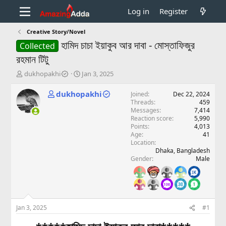
Log in
Register
Creative Story/Novel
হামিদ চাচা ইয়াকুব আর দাবা - মোস্তাফিজুর
Collected
রহমান টিটু
T
S
dukhopakhi
Jan 3, 2025
h
t
r
a
dukhopakhi
Joined
Dec 22, 2024
e
r
Threads
459
a
t
Messages
7,414
d
d
Reaction score
5,990
Points
4,013
s
a
Age
41
t
t
Location
a
e
Dhaka, Bangladesh
r
Gender
Male
t
e
r
Jan 3, 2025
#1