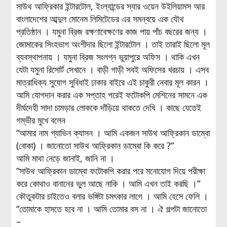
সাউথ আফ্রিকার ইন্টারটোল, ইংল্যান্ডের স্যার ওয়েন উইলিয়ামস আর
বাংলাদেশের আব্দুল মোনেম লিমিটেডের এর সমন্বয়ে এক যৌথ
প্রতিষ্ঠান । যমুনা ব্রিজ রক্ষণাবেক্ষণের কাজ পায় পাঁচ বছরের জন্য ।
জোমাকের সিংহভাগ অংশীদার ছিলো ইন্টারটোল । তাই তারাই ছিলো মূল
ব্যবস্থাপনায় । যমুনা ব্রিজ সংলগ্ন ভুয়াপুরে অফিস । থাকি এখন
যেটা যমুনা রিসোর্ট সেখানে । বাড়ী গাড়ী সবই অফিসের খরচায় । এসব
মাত্রাধিক্য সুযোগ সুবিধাই ঢাকার বাইরে এই চাকুরী নেবার মূল কারন ।
আমি যোগদান করার এক সপ্তাহ পরেই ফটোকপি মেশিনের সামনে এক
দীর্ঘদেহী সাদা চামড়ার লোককে দাঁড়িয়ে থাকতে দেখি । কাছে যেতেই
গম্ভীর মুখে বলেন
“আমার নাম গ্যাভিন ক্যাসন । আমি একজন সাউথ আফ্রিকান ডাম্বো
(বোকা) । জানোতো সাউথ আফ্রিকান ডাম্বো কি করে ?“
আমি মাথা নেড়ে জানাই, জানি না ।
“সাউথ আফ্রিকান ডাম্বো ফটোকপি করার পরে মনোযোগ দিয়ে পরীক্ষা
করে কোথাও বানানের ভুল আছে নাকি । আমি এখন তাই করছি ।“
কৌতুকটার চাইতেও বলার ভঙ্গিটা চমৎকার লাগে । আমি হেসে ফেলি ।
“তোমাকে হাসতে হবে না । আমি তোমার বস না । ঐ গল্পটা জানোতো
–