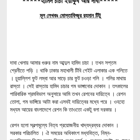
*****হামিদ চাচা ইয়াকুব আর দাবা*****
মূল লেখকঃ মোস্তাফিজুর রহমান টিটু
দাবা খেলায় আমার গুরুর নাম আব্দুল হামিদ চাচা । তখন সপ্তম
শ্রেনীতে পড়ি । থাকি ঢাকার মহাখালী টিবি গেইট এলাকার এক গলিতে
। চুয়াল্লিশ ফুট লম্বা আর সাড়ে চার ফুট চওড়া গলি । গলির মাথায়
রাস্তা । সেই রাস্তায় হামিদ চাচার গম ভাঙ্গানোর দোকান । তৎকালের
পারিবারিক শ্রমবিভাগ অনুসারে আমি তখন রেশনের দায়িত্বে । রেশন
তোলা, গম ভাঙ্গিয়ে আটা করা এসবই দায়িত্বের মধ্যে পরে । ওহহো
মধ্যম আয়ের বাংলাদেশে রেশন কি তাওতো একটু বলা দরকার ।
রেশন হলো স্বল্পমূল্যে নিত্য প্রয়োজনীয় খাদ্যদ্রব্যর দোকান ।
সরকার পরিচালিত । ঐ সময়ের অধিকাংশ মধ্যবিত্ত, নিম্ন-