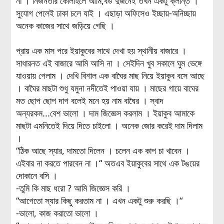
না । নির্জনতার কোলাহলে আমি,বউ দুজনেই তখন একটু ক্লান্ত ।
সুযোগ পেলেই ঢাকা চলে যাই । এছাড়া অফিসেও ইচ্ছায়-অনিচ্ছায়
অনেক কাজের সাথে জড়িয়ে গেছি ।
প্রায় এক মাস পরে ইয়াকুবের সাথে দেখা হয় স্থানীয় বাজারে ।
সাধারনত এই বাজারে আমি আসি না । সেইদিন খুব সকালে ঘুম ভেঙ্গে
যাওয়ায় গেলাম । দেখি বিশাল এক বাঘৈর মাছ নিয়ে ইয়াকুব বসে আছে
। বাঘৈর মাছটা শুধু যমুনা নদীতেই পাওয়া যায় । মাছের গায়ে বাঘের
মত ছোপ ছোপ দাগ বলেই মনে হয় নাম বাঘৈর । স্বাদ
অন্যরকম...বেশ ভালো । দাম জিজ্ঞেস করলাম । ইয়াকুব আমাকে
মাছটা এমনিতেই দিয়ে দিতে চাইলো । অনেক জোর করেই দাম দিলাম
।
“ঠিক আছে স্যার, দামতো দিলেন । চলেন এক কাপ চা খাবেন ।
এইবার না করতে পারবেন না ।“ অতএব ইয়াকুবের সাথে এক টঙয়ের
দোকানে বসি ।
-তুমি কি মাছ ধরো ? আমি জিজ্ঞেস করি ।
“আগেতো স্যার কিছু করতাম না । এখন একটু শুরু করছি ।“
-ভালো, কাজ করাতো ভালো ।