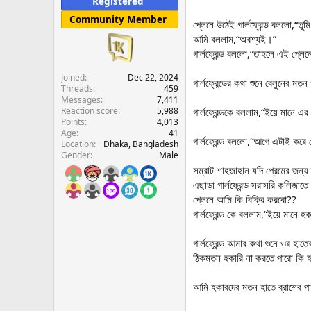
Registered
e
Community Member
r
প্লেনে উঠেই গার্লফ্রেন্ড বললো,“ত
আমি বললাম,“অবশ্যই।”
গার্লফ্রেন্ড বললো,“তাহলে এই প্লে
Joined
Dec 22, 2024
গার্লফ্রেন্ডের কথা শুনে বেলুনের ম
Threads
459
Messages
7,411
Reaction score
5,988
গার্লফ্রেন্ডকে বললাম,“ইয়ে মানে
Points
4,013
Age
41
গার্লফ্রেন্ড বললো,“আগে এটাই করে
Location
Dhaka, Bangladesh
Gender
Male
সম্রাট শাহজাহান যদি প্রেমের জন
এছাড়া গার্লফ্রেন্ড সরাসরি কলিজা
প্লেনে আমি কি বিক্রি করবো??
গার্লফ্রেন্ড কে বললাম,“ইয়ে মান
গার্লফ্রেন্ড আমার কথা শুনে ওর হাত
ঠিকমতন হকারি না করতে পারো কি 
আমি হকারদের মতন হাতে ব্রাশের পাত