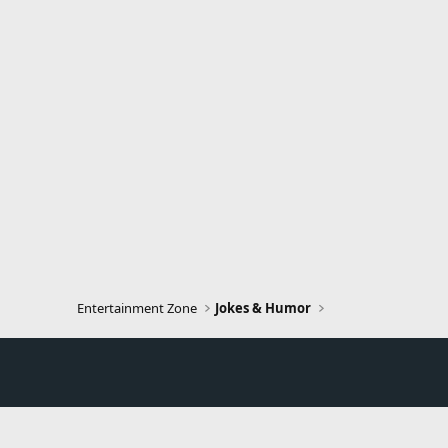
n
s
:
Entertainment Zone
Jokes & Humor