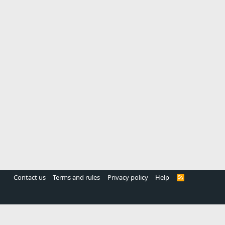
Contact us
Terms and rules
Privacy policy
Help
R
S
S