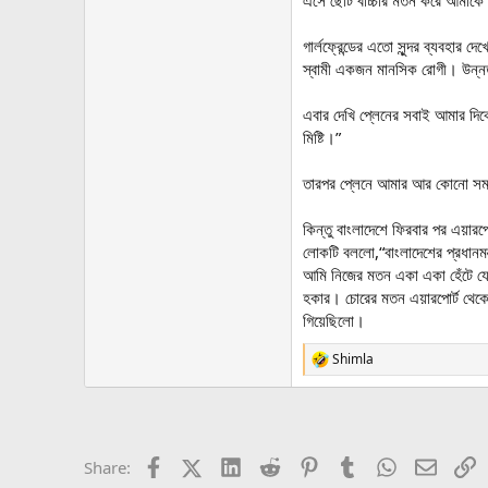
এসে ছোট বাচ্চার মতন করে আমাকে 
গার্লফ্রেন্ডের এতো সুন্দর ব্যবহা
স্বামী একজন মানসিক রোগী। উন্নত
এবার দেখি প্লেনের সবাই আমার দি
মিষ্টি।”
তারপর প্লেনে আমার আর কোনো সমস্
কিন্তু বাংলাদেশে ফিরবার পর এয়া
লোকটি বললো,“বাংলাদেশের প্রধানম
আমি নিজের মতন একা একা হেঁটে যেই
হকার। চোরের মতন এয়ারপোর্ট থেকে
গিয়েছিলো।
Shimla
R
e
a
c
t
i
Facebook
X (Twitter)
LinkedIn
Reddit
Pinterest
Tumblr
WhatsApp
Email
L
Share:
o