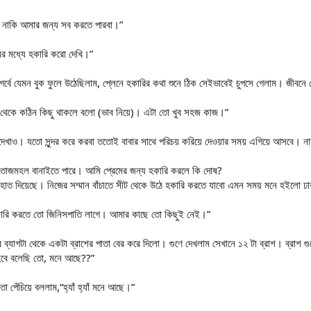
ুমি নাকি আমার জন্য সব করতে পারবা।”
নের মধ্যে হকারি করো দেখি।”
তন গর্বে যেমন বুক ফুলে উঠেছিলাম, প্লেনে হকারির কথা শুনে ঠিক সেইভাবেই চুপসে গেলাম। জীবনে
 এর থেকে কঠিন কিছু থাকলে বলো (ভাব নিয়ে)। এটা তো খুব সহজ কাজ।”
 দেখাও। যতো সুন্দর করে করবা ততোই বাবার সাথে পরিচয় করিয়ে দেওয়ার সময় এগিয়ে আসবে। নাহ
্য তাজমহল বানাইতে পারে। আমি প্রেমের জন্য হকারি করলে কি দোষ?
তে হাত দিয়েছে। নিজের সম্মান বাঁচাতে সীট থেকে উঠে হকারি করতে যাবো এমন সময় মনে হইলো ঢা
ে হকারি করতে তো জিনিসপাতি লাগে। আমার কাছে তো কিছুই নেই।”
ের ব্যাগটা থেকে একটা ব্রাশের পাতা বের করে দিলো। গুণে দেখলাম সেখানে ১২ টা ব্রাশ। ব্রাশ গু
হবে বলেছি তো, মনে আছে??”
া পেঁচিয়ে বললাম,“হ্যাঁ হ্যাঁ মনে আছে।”