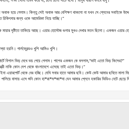
বললো,“লক্ষী সোনা এমন করে না, চলো চলো সীটে বসো। মানুষ খারাপ বলবে বাবু।”
র দেখে অবাক হয়ে গেলাম। কিন্তু সেই অবাক আর বেশিক্ষণ থাকলো না যখন সে প্লেনের সবাইকে উদ্
 চিকিৎসার জন্য ওকে আমেরিকা নিয়ে যাচ্ছি।”
কে মায়ার দৃষ্টিতে তাকিয়ে আছে। এয়ার হোস্টেজ গুলার মুখও দেখার মতন ছিলো। একজন এয়ার
যা হয়নি। গার্লফ্রেন্ডও খুশি আমিও খুশি।
রপোর্টে বিশাল ভিড় দেখে ভয় পেয়ে গেলাম। পাশের একজন কে বললাম,“ভাই এতো ভিড় কিসের?”
ন্ত্রী নাকি কোন দেশ থেকে বাংলাদেশে এসেছে তাই এতো ভিড়।”
না এয়ারপোর্ট থেকে বের হচ্ছি। দেখি সবার হাতে আমার ছবি। কেউ কেউ আমার ছবিতে মালা দিয়ে
 পালিয়ে বাসায় এসে শুনি কোন হা*রা*ম*জা*দা যেন আমার প্লেনে হকারির ভিডিও নেটে ছেড়ে দ
ink