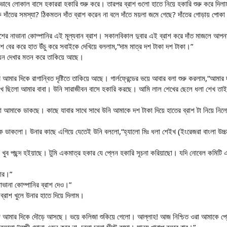
ভাবে লোকাল বাসে হকাররা হকারি শুরু করে। তারপর ব্রাশ গুলো হাতে নিয়ে হকারি শুরু করে দিল
াঁতের সমস্যা? ঠিকমতন দাঁত ব্রাশ করেন না বলে দাঁতে ময়লা জমে গেছে? দাঁতের গোড়ায় পোকা হয়ে দ
দেশের নাভানা কোম্পানির এই মূল্যবান ব্রাশ। সকালবিকাল দুবার এই ব্রাশ করে দাঁত মাজলে 
াশ বের করে হাত উঁচু করে সবাইকে দেখিয়ে বললাম,“দাম মাত্র দশ টাকা দশ টাকা।”
য়েন দেখার মতন করে তাকিয়ে আছে।
দেখি আমার দিকে রাগান্বিত দৃষ্টিতে তাকিয়ে আছে। গার্লফ্রেন্ডের ভয়ে আবার বলা শুরু করলাম,“আমা
খ ছিলো আমার বাবা। উনি সারাজীবন বাসে হকারি করছে। আমি লাল শেখের ছেলে ধলা শেখ তাই
া আমাকে ডাকছে। কাছে যাবার সাথে সাথে উনি আমাকে দশ টাকা দিয়ে হাতের ব্রাশ টা নিয়ে নি
 ডাকলো। উনার কাছে এগিয়ে যেতেই উনি বললো,“হ্যালো মিঃ ধলা শেইখ (ইংরেজরা বাংলা উচ্
ুব পছন্দ হইয়াছে। টুমি একমাত্র হকার যে প্লেন হকারি সূচনা করিয়াছো। যদি নোবেল কমিটি
যার।”
ভানা কোম্পানির ব্রাশ দেও।”
 ব্রাশ খুলে উনার হাতে দিয়ে দিলাম।
জ আমার দিকে দৌড়ে আসছে। ভয়ে কলিজা শুকিয়ে গেলো। আল্লাহ! আজ নিশ্চিত ওরা আমাকে প্লেন 