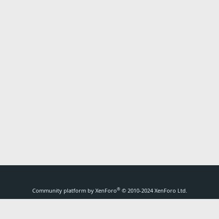
®
Community platform by XenForo
© 2010-2024 XenForo Ltd.