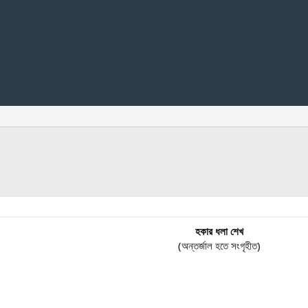
হকার ধলা শেখ
(অন্তর্জাল হতে সংগৃহীত)​