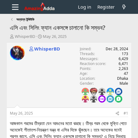
Log in
Register
অন্যান্য টুকিটাকি
এসি এবং সিলিং ফ্যান একসঙ্গে চালানো কি সম্ভব?
T
S
WhisperBD
May 26, 2025
h
t
r
a
WhisperBD
Joined
Dec 28, 2024
e
r
Threads
173
a
t
Messages
6,429
d
d
Reaction score
6,471
Points
2,263
s
a
Age
47
t
t
Location
Dhaka
a
e
Gender
Male
r
t
e
r
May 26, 2025
#1
আজকাল গরমের তীব্রতা যেন আগুনের মতো ঝরছে। তীব্র গরম থেকে মুক্তি পেতে
অনেকেই শীতাতপ-নিয়ন্ত্রণ যন্ত্র বা এসির দিকে ঝুঁকছেন। তবে অনেকের মনেই
প্রশ্ন জাগে, এসি এবং সিলিং ফ্যান একসঙ্গে চালানো কি সম্ভব? এ নিয়ে দ্বিধায়