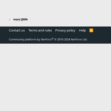
অন্যান্য টুকিটাকি
Contact us
Terms and rules
Privacy policy
Help
R
S
S
®
Community platform by XenForo
© 2010-2024 XenForo Ltd.