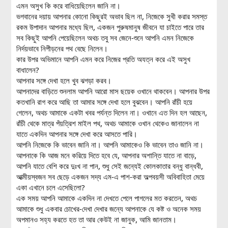
এমন অসুখ কি করে বাধিয়েছিলেন জানি না।
ভগবানের দয়ায় আপনার কোনো কিছুরই অভাব ছিল না, নিজেকে সুখী করার সমস্ত
রকম উপাদান আপনার মধ্যে ছিল, একজন পুরুষমানুষ জীবনে যা চাইতে পারে তার
সব কিছুই আপনি পেয়েছিলেন অথচ তবু সব জেনে-শুনে আপনি এমন নিজেকে
নির্দয়ভাবে নিপীড়নের পথ বেছে নিলেন।
কার উপর অভিমানে আপনি এমন করে নিজের প্রতি অযত্ন করে এই অসুখ
বাধালেন?
আপনার সঙ্গে দেখা হলে খুব ঝগড়া করব।
আপনাদের বাড়িতে শুনলাম আপনি আরো মাস ছয়েক ওখানে থাকবেন। আপনার উপর
কতখানি রাগ করে আছি তা আমার সঙ্গে দেখা হলে বুঝবেন। আপনি রাঁচী হয়ে
গেলেন, অথচ আমাকে একটা খবর পর্যন্ত দিলেন না। ওখানে এত দিন হল আছেন,
রাঁচী থেকে মাত্র পঁয়ত্রিশ মাইল পথ, অথচ আমাকে ওখান থেকেও জানালেন না
যাতে একদিন আপনার সঙ্গে দেখা করে আসতে পারি।
আপনি নিজেকে কি ভাবেন জানি না। আপনি আমাকেও কি ভাবেন তাও জানি না।
আপনাকে কি আজ মনে করিয়ে দিতে হবে যে, আপনার অশান্তি যাতে না বাড়ে,
আপনি যাতে বেশি করে দুঃখ না পান, শুধু সেই জন্যেই কোলকাতার বন্ধু বান্ধবী,
আত্মীয়স্বজন সব ছেড়ে একজন সদ্য এম-এ পাশ-করা অল্পবয়সী অবিবাহিতা মেয়ে
একা এখানে চলে এসেছিলো?
এক সময় আপনি আমাকে একদিন না দেখতে পেলে পাগলের মত করতেন, অথচ
আমাকে শুধু একবার চোখের-দেখা দেখার জন্যে আপনাকে যে কষ্ট ও অনেক সময়
অপমানও সহ্য করতে হত তা আর কেউই না জানুক, আমি জানতাম।