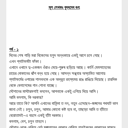
মূল লেখকঃ বুদ্ধদেব গুহ
পর্ব - ১
দিনের শেষ গাড়ি মরা বিকেলের হলুদ অন্ধকারে একটু আগে চলে গেছে।
এখন প্লাটফর্মটা ফাঁকা।
এখানে ওখানে দু-একজন ওঁরাও মেয়ে-পুরুষ ছড়িয়ে আছে। কার্নি মেমসাহেবের
চায়ের দোকানের ঝাঁপ বন্ধ হয়ে গেছে। আসন্ন সন্ধ্যার অস্তমিত আলোয়
প্লাটফর্মের ওপারের শালবনকে এক অদ্ভুত রহস্যময় রঙে রাঙিয়ে দিয়েছে। চারদিক
থেকে বেলাশেষের গান শোনা যাচ্ছে।
স্টেশানের মাস্টারমশাই বললেন, আপনাকে একটু এগিয়ে দিয়ে আসি।
আমি বললাম, কি দরকার?
আরে তাতে কি? আপনি এখানের বাসিন্দা ত নন, নতুন এসেছেন–জঙ্গলের পথঘাট ভাল
জানা নেই। চলুন, চলুন, আমার কোনো কষ্ট হবে না, তাছাড়া আমি ত হাঁটতে
বেরোতামই–এ বয়সে একটু হাঁটা দরকার।
বললাম, বেশ, চলুন তাহলে।
স্টেশান থেকে বেরিয়ে শেঠ মুঙ্গালালের দোকান পেরিয়ে হালুইকরের দোকানের সামনে