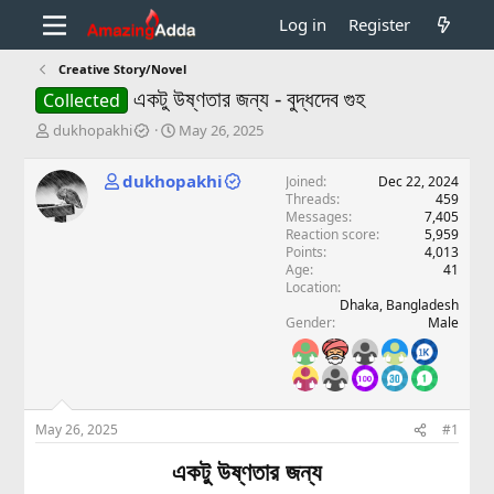
Log in
Register
Creative Story/Novel
একটু উষ্ণতার জন্য - বুদ্ধদেব গুহ
Collected
T
S
dukhopakhi
May 26, 2025
h
t
r
a
dukhopakhi
Joined
Dec 22, 2024
e
r
Threads
459
a
t
Messages
7,405
d
d
Reaction score
5,959
s
a
Points
4,013
t
t
Age
41
a
e
Location
Dhaka, Bangladesh
r
Gender
Male
t
e
r
May 26, 2025
#1
একটু উষ্ণতার জন্য