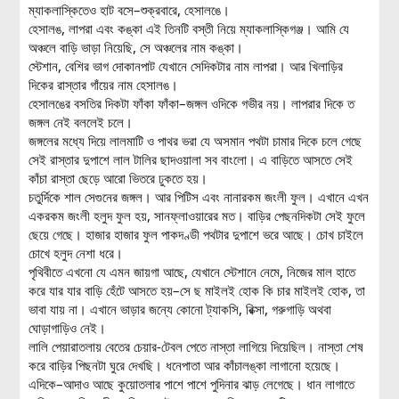
ম্যাকলাস্কিতেও হাট বসে–শুক্রবারে, হেসালঙে।
হেসালঙ, লাপরা এবং কঙ্কা এই তিনটি বস্তী নিয়ে ম্যাকলাস্কিগঞ্জ। আমি যে
অঞ্চলে বাড়ি ভাড়া নিয়েছি, সে অঞ্চলের নাম কঙ্কা।
স্টেশান, বেশির ভাগ দোকানপাট যেখানে সেদিকটার নাম লাপরা। আর খিলাড়ির
দিকের রাস্তার গাঁয়ের নাম হেসালঙ।
হেসালঙের বসতির দিকটা ফাঁকা ফাঁকা–জঙ্গল ওদিকে গভীর নয়। লাপরার দিকে ত
জঙ্গল নেই বললেই চলে।
জঙ্গলের মধ্যে দিয়ে লালমাটি ও পাথর ভরা যে অসমান পথটা চামার দিকে চলে গেছে
সেই রাস্তার দুপাশে লাল টালির ছাদওয়ালা সব বাংলো। এ বাড়িতে আসতে সেই
কাঁচা রাস্তা ছেড়ে আরো ভিতরে ঢুকতে হয়।
চতুর্দিকে শাল সেগুনের জঙ্গল। আর পিটিস এবং নানারকম জংলী ফুল। এখানে এখন
একরকম জংলী হলুদ ফুল হয়, সানফ্লাওয়ারের মত। বাড়ির পেছনদিকটা সেই ফুলে
ছেয়ে গেছে। হাজার হাজার ফুল পাকদণ্ডী পথটার দুপাশে ভরে আছে। চোখ চাইলে
চোখে হলুদ নেশা ধরে।
পৃথিবীতে এখনো যে এমন জায়গা আছে, যেখানে স্টেশানে নেমে, নিজের মাল হাতে
করে যার যার বাড়ি হেঁটে আসতে হয়–সে ছ মাইলই হোক কি চার মাইলই হোক, তা
ভাবা যায় না। এখানে ভাড়ার জন্যে কোনো ট্যাকসি, রিক্সা, গরুগাড়ি অথবা
ঘোড়াগাড়িও নেই।
লালি পেয়ারাতলায় বেতের চেয়ার-টেবল পেতে নাস্তা লাগিয়ে দিয়েছিল। নাস্তা শেষ
করে বাড়ির পিছনটা ঘুরে দেখছি। ধনেপাতা আর কাঁচালঙ্কা লাগানো হয়েছে।
এদিকে–আদাও আছে কুয়োতলার পাশে পাশে পুদিনার ঝাড় লেগেছে। ধান লাগাতে