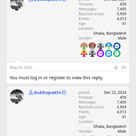
Threads
459
Messages
7,405
Reaction score
5,959
Points
4,013
Age
41
Location
Dhaka, Bangladesh
Gender
Male
May 26, 2025
#2
You must log in or register to view this reply.
dukhopakhi
Joined
Dec 22, 2024
Threads
459
Messages
7,405
Reaction score
5,959
Points
4,013
Age
41
Location
Dhaka, Bangladesh
Gender
Male