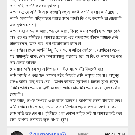
আশা করি, আপনি আমাকে বুঝবেন।
আপনার চোখে আমি কি এবং কতখানি শুধু এ কথাই আপনি বারবার জানিয়েছেন,
আপনি কোনোদিন সত্যিকারের আমার চোখে আপনি কি এবং কতখানি তা বোঝেননি
এবং বুঝতে চাননি।
আপনার হয়ত অনেক আছে, অনেকে আছে, কিন্তু আমার আপনি ছাড়া আর কেউ
নেই এত বড় পৃথিবীতে। আপনার মত করে এই অল্পবয়সের জীবনে আমাকে কেউ
ভালোবাসেনি; অমন করে কেউ ভালোবাসতে জানে না।
আমার জীবন থেকে আপনি কিছু দিনের জন্যে হারিয়ে গেছিলেন, স্বল্পদিনের জন্যে।
যার সামান্যই থাকে, সেই অসামান্যটুকু হারানোর দুঃখ যে কি, তা আমার মত করে
আর কেউই জানেনি।
সোমবারে আমি ক্যাজুয়াল লিভ নেব। ধীরে সুস্থে রাঁচী ফিরলেই হবে।
আমি আসছি এ খবর শুনে আপনার শরীর নিশ্চয়ই বেশি অসুস্থ হবে না। অসুস্থ
হলেও আমার কিছু করার নেই। আপনি বরাবরই স্বার্থপর। নিজের সুখের জন্যে
চিরদিন আপনি অন্যকে দুঃখী করেছেন অথচ কোনোদিন অন্য কারো দুঃখের খোঁজ
রাখেননি।
আমি জানি, আপনি নিশ্চয়ই এখন ভালো আছেন। আপনাকে ভালো থাকতেই হবে।
আমি যতদিন বেঁচে থাকব, যতদিন আমার নিঃশ্বাস পড়বে, ততদিন আপনার কোনো
রকম ক্ষতি হতে দেব না। পৃথিবীতে এমন কোনো শক্তি নেই যা আপনার ক্ষতি করে।
ইতি–আপনার অনাদরের ভুলে-যাওয়া ছুটি।
dukhopakhi
Joined
Dec 22, 2024