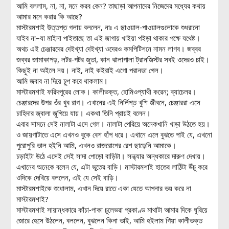
আমি বললাম, না, না, মনে করব কেন? তাছাড়া আপনাদের নিজেদের মধ্যের কথায়
আমার মনে করার কি আছে?
মাস্টারমশাই উত্তপ্ত গলায় বললেন, নাঃ এ ছাওয়াল-পাওয়ালগুলোকে শুধরানো
যাইব না–যা মাইনা পাইতাছে তা এই জাগায় খাইয়া পইড়া থাকার পক্ষে যথেষ্ট।
অথচ এই চেঞ্জারদের দেইখ্যা দেইখ্যা ওদেরও কমপিটিশনে নামন লাগব। জব্বর
জব্বর জামাকাপড়, লটর-পটর জুতা, কান ঝালাপালা ট্রানজিস্টর সবই ওদেরও চাই।
কিছুই না অইলে নয়। নাই, নাই কইরাই এগো পরানডা গেল।
আমি জবাব না দিয়ে চুপ করে থাকলাম।
মাস্টারমশাই ফরিদপুরের লোক। কালীভক্ত, হোমিওপ্যাথী করেন; ব্যাচেলর।
চেঞ্জারদের উপর ওঁর খুব রাগ। এখানের এই নির্লিপ্ত খুশি জীবনে, চেঞ্জাররা এসে
চাহিদার জ্বালা জুগিয়ে যায়। একথা তিনি প্রায়ই বলেন।
এবার সামনে সেই নালাটা এসে গেল। নালাটা পেরিয়ে অনেকখানি খাড়া উঠতে হয়।
ও জায়গাটাতে এসে এখনও বুকে বেশ হাঁপ ধরে। এখানে এলে বুঝতে পাই যে, এখনো
পুরোপুরি ভাল হইনি আমি, এখনও রাজরোগের রেশ ছাড়েনি আমাকে।
চড়াইটা উঠে এসেই সেই সাদা পোড়ো বাড়িটা। সন্ধ্যার অন্ধকারে দারুণ দেখায়।
এখানের অনেকে বলেন যে, এটা ভূতের বাড়ি। মাস্টারমশাই হাতের লাঠিটা উঁচু করে
ওদিকে দেখিয়ে বললেন, এই যে সেই বাড়ি।
মাস্টারমশাইকে শুধোলাম, এখান দিয়ে রাতে একা যেতে আপনার ভয় করে না
মাস্টারমশাই?
মাস্টারমশাই সায়ান্ধকারে কাঁচা-পাকা চুলেভরা প্রকাণ্ড মাথাটা আমার দিকে ঘুরিয়ে
জোরে হেসে উঠলেন, বললেন, বুঝলেন কিনা ভাই, আমি হইলাম গিয়া কালীভক্ত