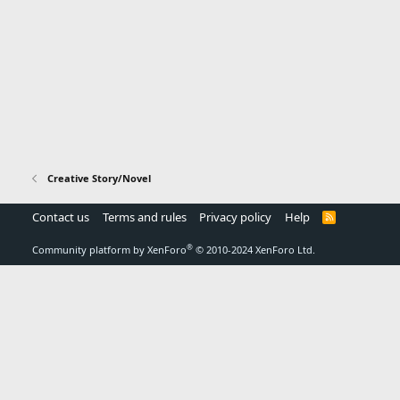
Creative Story/Novel
Contact us
Terms and rules
Privacy policy
Help
R
S
S
®
Community platform by XenForo
© 2010-2024 XenForo Ltd.