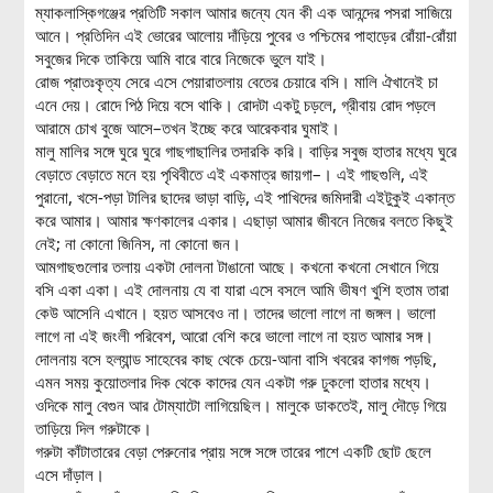
ম্যাকলাস্কিগঞ্জের প্রতিটি সকাল আমার জন্যে যেন কী এক আনন্দের পসরা সাজিয়ে
আনে। প্রতিদিন এই ভোরের আলোয় দাঁড়িয়ে পুবের ও পশ্চিমের পাহাড়ের রোঁয়া-রোঁয়া
সবুজের দিকে তাকিয়ে আমি বারে বারে নিজেকে ভুলে যাই।
রোজ প্রাতঃকৃত্য সেরে এসে পেয়ারাতলায় বেতের চেয়ারে বসি। মালি ঐখানেই চা
এনে দেয়। রোদে পিঠ দিয়ে বসে থাকি। রোদটা একটু চড়লে, গ্রীবায় রোদ পড়লে
আরামে চোখ বুজে আসে–তখন ইচ্ছে করে আরেকবার ঘুমাই।
মালু মালির সঙ্গে ঘুরে ঘুরে গাছগাছালির তদারকি করি। বাড়ির সবুজ হাতার মধ্যে ঘুরে
বেড়াতে বেড়াতে মনে হয় পৃথিবীতে এই একমাত্র জায়গা–। এই গাছগুলি, এই
পুরানো, খসে-পড়া টালির ছাদের ভাড়া বাড়ি, এই পাখিদের জমিদারী এইটুকুই একান্ত
করে আমার। আমার ক্ষণকালের একার। এছাড়া আমার জীবনে নিজের বলতে কিছুই
নেই; না কোনো জিনিস, না কোনো জন।
আমগাছগুলোর তলায় একটা দোলনা টাঙানো আছে। কখনো কখনো সেখানে গিয়ে
বসি একা একা। এই দোলনায় যে বা যারা এসে বসলে আমি ভীষণ খুশি হতাম তারা
কেউ আসেনি এখানে। হয়ত আসবেও না। তাদের ভালো লাগে না জঙ্গল। ভালো
লাগে না এই জংলী পরিবেশ, আরো বেশি করে ভালো লাগে না হয়ত আমার সঙ্গ।
দোলনায় বসে হল্যান্ড সাহেবের কাছ থেকে চেয়ে-আনা বাসি খবরের কাগজ পড়ছি,
এমন সময় কুয়োতলার দিক থেকে কাদের যেন একটা গরু ঢুকলো হাতার মধ্যে।
ওদিকে মালু বেগুন আর টোম্যাটো লাগিয়েছিল। মালুকে ডাকতেই, মালু দৌড়ে গিয়ে
তাড়িয়ে দিল গরুটাকে।
গরুটা কাঁটাতারের বেড়া পেরুনোর প্রায় সঙ্গে সঙ্গে তারের পাশে একটি ছোট ছেলে
এসে দাঁড়াল।