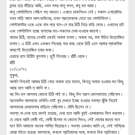
তন্ময় হয়ে দাঁড়িয়ে আছি, এমন সময় মালু বলল, বাবু খত আয়া।
মালু পোস্টাফিসে গেছিল খত্ আনতে। এখানে ডাকপিওন নেই। সকাল এগারোটায়
যখন গাড়ি আসে আপ-ডাউনের, তখন প্রত্যেককে যেতে হয় পোস্টাফিসে।
পোস্টমাস্টার একে একে নাম পড়ে যান–যে যার চিঠি নিয়ে বাড়ি ফেরে। এখানের হাট
এবং পোস্টাফিস হচ্ছে ক্লাবের মত–সকলের দেখা-হওয়ার জায়গা।
খামের চিঠি, হাতের লেখাটা দেখেই অবাক হলাম। অবাক নয়, বলা উচিত উত্তেজিত
হলাম। এ চিঠি এমন একজন লিখেছে যার কাছ থেকে চিঠি এলে আমার স্বাভাবিক
কারণেই উত্তেজিত হবার কথা।
চেয়ারে বসে চিঠিটা খুললাম। ছুটি লিখেছে। রাঁচী থেকে।
রাঁচী
১০/১১/৭২
সুকুদা,
আপনি নিশ্চয়ই আমার চিঠি পেয়ে অবাক হয়ে যাবেন, কিন্তু অবাক হওয়ার মত কিছু
আছে বলে আমি ত জানি না।
বহু দিন হল আপনার কোনো চিঠি পাই না। কিছু দিন আগে কোলকাতায় গেছিলাম।
অনেকদিন আপনাকে দেখিনি–তাই খুব দেখতে ইচ্ছে হওয়ায় সমস্ত ঝুঁকি নিয়েই
আপনাদের কেয়াতলার বাড়িতে গেছিলাম। বৌদি ছিলেন না।
অবশ্য না-দেখা হয়ে ভালই হয়েছে, দেখা হলে আমি খুবই এমবারাসড ফিল করতাম।
যে দোষে আমি দোষী নই, দোষী ছিলাম না কোনো দিনও, সেই দোষের জন্যে মনে
মনে উনি আমাকে অনেক শাস্তি দিয়েছেন। অবশ্য একথাও জানি যে, সেই শাস্তির
বোঝা বইতে হয়েছে আপনাকে, কখনো প্রতিবাদের সঙ্গে, কখনো বিনা প্রতিবাদে।