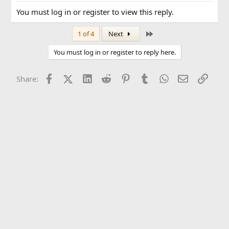
You must log in or register to view this reply.
Last
1 of 4
Next
You must log in or register to reply here.
Facebook
X (Twitter)
LinkedIn
Reddit
Pinterest
Tumblr
WhatsApp
Email
Link
Share: