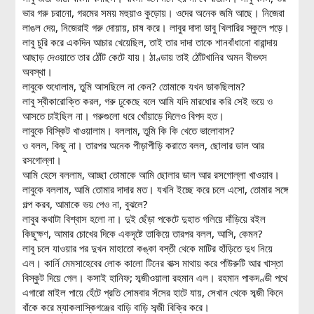
ভার গরু চরানো, গরমের সময় মহুয়াও কুড়োয়। ওদের অনেক জমি আছে। নিজেরা
লাঙল দেয়, নিজেরাই গরু দোয়ায়, চাষ করে। লাবুর দাদা ডাবু খিলারির স্কুলে পড়ে।
লাবু চুরি করে একদিন আচার খেয়েছিল, তাই তার দাদা তাকে শানবাঁধানো বারান্দায়
আছাড় দেওয়াতে তার ঠোঁট কেটে যায়। ঠাণ্ডায় তাই ঠোঁটখানির অমন বীভৎস
অবস্থা।
লাবুকে শুধোলাম, তুমি আসছিলে না কেন? তোমাকে যখন ডাকছিলাম?
লাবু স্বীকারোক্তি করল, গরু ঢুকেছে বলে আমি যদি মারধোর করি সেই ভয়ে ও
আসতে চাইছিল না। গরুগুলো ধরে খোঁয়াড়ে দিলেও বিপদ হত।
লাবুকে বিস্কিট খাওয়ালাম। বললাম, তুমি কি কি খেতে ভালোবাস?
ও বলল, কিছু না। তারপর অনেক পীড়াপীড়ি করাতে বলল, ছোলার ডাল আর
রসগোল্লা।
আমি হেসে বললাম, আচ্ছা তোমাকে আমি ছোলার ডাল আর রসগোল্লা খাওয়াব।
লাবুকে বললাম, আমি তোমার দাদার মত। যখনি ইচ্ছে করে চলে এসো, তোমার সঙ্গে
গল্প করব, আমাকে ভয় পেও না, বুঝলে?
লাবুর কথাটা বিশ্বাস হলো না। দুই ছেঁড়া পকেটে দুহাত গলিয়ে দাঁড়িয়ে রইল
কিছুক্ষণ, আমার চোখের দিকে একদৃষ্টে তাকিয়ে তারপর বলল, আসি, কেমন?
লাবু চলে যাওয়ার পর দুখন মাহাতো কঙ্কা বস্তী থেকে মাটির হাঁড়িতে দুধ নিয়ে
এল। কার্নি মেমসাহেবের লোক কালো টিনের বাক্স মাথায় করে পাঁউরুটি আর খাস্তা
বিস্কুট দিয়ে গেল। কসাই হানিফ; সব্জীওয়ালা রহমান এল। রহমান পাকদণ্ডী পথে
এগারো মাইল পায়ে হেঁটে প্রতি সোমবার সঁসের হাটে যায়, সেখান থেকে সব্জী কিনে
বাঁকে করে ম্যাকলাস্কিগঞ্জের বাড়ি বাড়ি সব্জী বিক্রি করে।