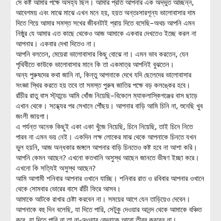
সে কষ্ট আমার পক্ষে অসহ্য ছিল। আমার প্রতি আপনার এক অদ্ভুত আচ্ছন্ন,
আবেগময় এবং মাঝে মাঝে এখন মনে হয়, হয়ত অন্তঃসারশূন্য ভালোবাসার দাম
দিতে গিয়ে আমার সমস্ত সখের জীবনটাই প্রায় দিতে বসেছি–অথচ আপনি এমন
নিষ্ঠুর যে আমার এত কাছে থেকেও আজ আমাকে একবার দেখতেও ইচ্ছে করল না
আপনার। একবার দেখা দিতেও না।
আপনি বলতেন, মেয়েরা ভালোবাসার কিছু বোঝে না। এমন ভাব করতেন, যেন
পৃথিবীতে কাউকে ভালোবাসার মানে কি তা একমাত্র আপনিই বুঝতেন।
অন্য পুরুষদের কথা জানি না, কিন্তু আপনাকে দেখে যদি ছেলেদের ভালোবাসার
সংজ্ঞা স্থির করতে হয় তবে তা সমস্ত পুরুষ জাতির পক্ষে বড় কলঙ্কের হবে।
রাঁচীর রাতু বাস স্ট্যান্ডে আমি খোঁজ নিয়েছি–বিকেলে ম্যাকলাস্কিগঞ্জের বাস ছাড়ে
এখান থেকে। সন্ধ্যের পর সেখানে পৌঁছয়। আপনার বাড়ি আমি চিনি না, শুনেছি খুব
জংলী জায়গা।
এ পর্যন্ত অনেক কিছুই একা একা খুঁজে নিয়েছি, চিনে নিয়েছি, তাই চিনে নিতে
পারব না এমন ভয় নেই। একদিন লক্ষ লোকের মাঝ থেকে আপনাকে চিনতে যখন
ভুল হয়নি, আজ অন্ধকার জঙ্গলে আপনার বাড়ি চিনতেও কষ্ট হবে না আশা করি।
আপনি কেমন আছেন? এখনো কতখানি অসুস্থ আছেন জানতে ভীষণ ইচ্ছা করে।
এখনো কি সত্যিই অসুস্থ আছেন?
আমি আগামী শনিবার আপনার ওখানে যাচ্ছি। শনিবার রাত ও রবিবার আপনার ওখানে
থেকে সোমবার ভোরের বাসে রাঁচী ফিরে আসব।
আমাকে আটকে রাখার চেষ্টা করবেন না। সময়ের আগে যেন তাড়িয়েও দেবেন।
আপনাকে বহু দিন বলেছি, যা দিতে পারি, সেটুকু দেওয়ার আনন্দ থেকে আমাকে বঞ্চিত
করে, যা দিতে পারি না তা না-দেওয়ার বেদনাকে আরো তীব্র করবেন না।