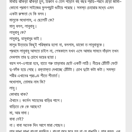
মাথায় ঝাঁকড়া ঝাঁকড়া চুল, চিরুনি ও তেল পড়েনি বহু বছর প্রায়–পরনে ছেঁড়া জামা–
কোনো প্রমাণ সাইজের ফুলপ্যান্ট গুটিয়ে পরেছে। সমস্ত চেহারার মধ্যে এমন
একটা রুক্ষতা যে কি বলব।
মালুকে শুধোলাম, এ ছেলেটি কে?
মালু বলল, লাবুবাবু।
লাবুবাবু কে?
লাবুবাবু, ডাবুবাবুর ভাই।
মালুর উত্তরে কিছুই পরিষ্কার হলো না, বললাম, ডাকো ত লাবুবাবুকে।
প্রথমে লাবুবাবু আসতে চাইল না, শেষকালে যখন এসে আমার সামনে দাঁড়াল তখন
দেখলাম তার দু চোখে ভয়ের ছায়া।
বয়স দশ-এগারো হবে, হাতে গরু তাড়াবার ছোট একটি লাঠি। নীচের ঠোঁটটি ফেটে
দু-ফাঁক হয়ে গেছে। রক্তাক্ত দেখাচ্ছে ঠোঁটটা। চোখ দুটো কটা কটা। সমস্ত
শরীর এখানের প্রচণ্ড শীতে শীতার্ত।
শুধোলাম, তোমার নাম কি?
লাবু।
কোথায় থাক?
ঐখানে। কর্নেল সাহেবের বাড়ির পাশে।
বাড়িতে কে কে আছেন?
মা, আর দাদা।
বাবা নেই?
না। বাবা অনেক দিন আগে মারা গেছেন।
লাবু ভাঙা ভাঙা বাংলা বলছিল। বাংলা শুনে মনে হয় না যে বাঙালি। লাবু বলল, ওর