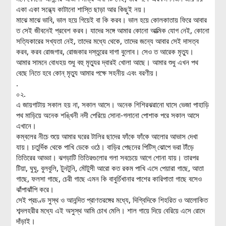
একা একা সন্ধ্যে কাটানো শাস্তি ছাড়া আর কিছুই নয়।
মাঝে মাঝে ভাবি, ভাল হয়ে গিয়েই বা কি করব। ভাল হয়ে কোলকাতায় ফিরে আবার
ত সেই জীবনেই প্রবেশ করব। যাদের সঙ্গে আমার কোনো আত্মিক যোগ নেই, কোনো
সত্যিকারের সখ্যতা নেই, তাদের মধ্যে থেকে, তাদের জন্যে আবার সেই দাসত্ব
করব, করব রোজগার, রোজকার দস্তুরের দাগা বুলোব। সেও ত আরেক মৃত্যু।
আমার সামনে বোধহয় শুধু বহু মৃত্যুর দ্বারই খোলা আছে। আমার শুধু এখন পথ
বেছে নিতে হবে কোন্ মৃত্যু আমার পক্ষে সহনীয় এবং বরণীয়।
.
০২.
এ জায়গাটায় সকাল হয় না, সকাল আসে। অনেক শিশিরঝরানো ঘাসে ভেজা পাহাড়ি
পথ মাড়িয়ে অনেক শঙ্খিনী নদী পেরিয়ে সোনা-গলানো পোশাক পরে সকাল আসে
এখানে।
কম্বলের নীচে শুয়ে আমার ঘরের টালির ছাদের ফাঁকে ফাঁকে আলোর আভাস দেখা
যায়। চতুর্দিক থেকে পাখি ডেকে ওঠে। বাড়ির পেছনের পিটিস্ ঝোপে ভরা টাঁড়ে
তিতিরের আড্ডা। ঝগড়াটি তিতিরগুলোর গলা সবচেয়ে আগে শোনা যায়। তারপর
টিয়া, ঘুঘু, বুলবুলি, টুনটুনি, মৌটুসী আরো কত রকম পাখি এসে পেয়ারা গাছে, আতা
গাছে, ফলসা গাছে, চেরী গাছে এমন কি বাবুর্চিখানার পাশের কারিপাতা গাছে বসেও
ঝাঁপাঝাঁপি করে।
সেই প্রচণ্ড সুস্থ ও আনন্দিত প্রাণতরঙ্গের মধ্যে, দিগ্বিদিকে শিহরিত ও আলোকিত
শব্দলহরীর মধ্যে এই অসুস্থ আমি চোখ মেলি। শাল গায়ে দিয়ে বেরিয়ে এসে রোদে
দাঁড়াই।