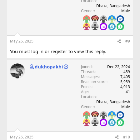
Location
Dhaka, Bangladesh
Gender
Male
May 26, 2025
#9
You must log in or register to view this reply.
dukhopakhi
Joined
Dec 22, 2024
Threads
459
Messages
7,405
Reaction score
5,959
Points
4,013
Age
41
Location
Dhaka, Bangladesh
Gender
Male
May 26, 2025
#10