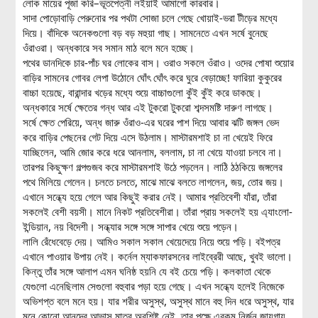
লোক মায়ের পূজা করি–ভূতপেত্নী লইয়াই আমাগো কারবার।
সাদা পোড়োবাড়ি পেরুনোর পর পথটা সোজা চলে গেছে খোয়াই-ভরা টীড়ের মধ্যে
দিয়ে। বাঁদিকে অনেকগুলো বড় বড় মহুয়া গাছ। সামনেতে এখন সর্ষে বুনেছে
ওঁরাওরা। অন্ধকারে সব সমান মাঠ বলে মনে হচ্ছে।
পথের ডানদিকে চার-পাঁচ ঘর লোকের বাস। ওরাও সকলে ওঁরাও। ওদের পোষা শুয়োর
বাড়ির সামনের গোবর লেপা উঠোনে ঘোঁৎ ঘোঁৎ করে ঘুরে বেড়াচ্ছে! ফারিয়া কুকুরের
বাচ্চা হয়েছে, বারান্দার খড়ের মধ্যে শুয়ে বাচ্চাগুলো কুঁই কুঁই করে ডাকছে।
অন্ধকারে সর্ষে ক্ষেতের গন্ধ আর এই টুকরো টুকরো শব্দসমষ্টি দারুণ লাগছে।
সর্ষে ক্ষেত পেরিয়ে, অন্ধ জারু ওঁরাও-এর ঘরের পাশ দিয়ে আবার ঝটি জঙ্গল ভেদ
করে বাড়ির পেছনের গেট দিয়ে এসে উঠলাম। মাস্টারমশাই চা না খেয়েই ফিরে
যাচ্ছিলেন, আমি জোর করে ধরে আনলাম, বললাম, চা না খেয়ে যাওয়া চলবে না।
তারপর কিছুক্ষণ গল্পগুজব করে মাস্টারমশাই উঠে পড়লেন। লাঠি ঠঠকিয়ে জঙ্গলের
পথে মিলিয়ে গেলেন। চলতে চলতে, মাঝে মাঝে বলতে লাগলেন, জয়, তোর জয়।
এখানে সন্ধ্যে হয়ে গেলে আর কিছুই করার নেই। আমার প্রতিবেশী যাঁরা, তাঁরা
সকলেই বেশী বয়সী। মানে নিকট প্রতিবেশীরা। তাঁরা প্রায় সকলেই হয় এ্যাংলো-
ইন্ডিয়ান, নয় বিদেশী। সন্ধ্যার সঙ্গে সঙ্গে সাপার খেয়ে শুয়ে পড়েন।
লালি রেঁধেবেড়ে দেয়। আমিও সকাল সকাল খেয়েদেয়ে নিয়ে শুয়ে পড়ি। বইপত্র
এখানে পাওয়ার উপায় নেই। কর্নেল ম্যাকফারসনের লাইব্রেরী আছে, খুবই ভালো।
কিন্তু তাঁর সঙ্গে আলাপ এমন ঘনিষ্ঠ হয়নি যে বই চেয়ে পড়ি। কলকাতা থেকে
যেগুলো এনেছিলাম সেগুলো বহুবার পড়া হয়ে গেছে। এখন সন্ধ্যে হলেই নিজেকে
অভিশপ্ত বলে মনে হয়। যার শরীর অসুস্থ, অসুস্থ মানে বহু দিন ধরে অসুস্থ, যার
মনে কোনো আনন্দের আভাস মাত্র অবশিষ্ট নেই, তার পক্ষে এরকম নির্জন জায়গায়