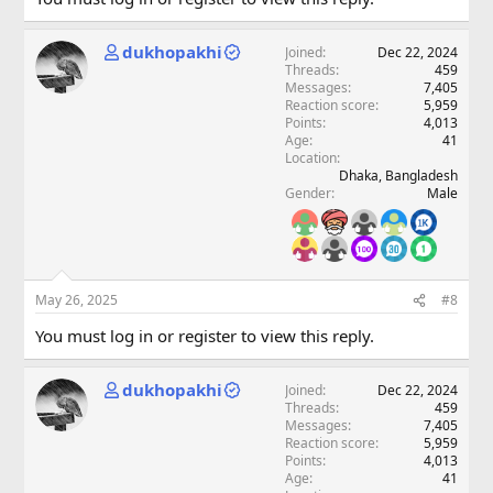
dukhopakhi
Joined
Dec 22, 2024
Threads
459
Messages
7,405
Reaction score
5,959
Points
4,013
Age
41
Location
Dhaka, Bangladesh
Gender
Male
May 26, 2025
#8
You must log in or register to view this reply.
dukhopakhi
Joined
Dec 22, 2024
Threads
459
Messages
7,405
Reaction score
5,959
Points
4,013
Age
41