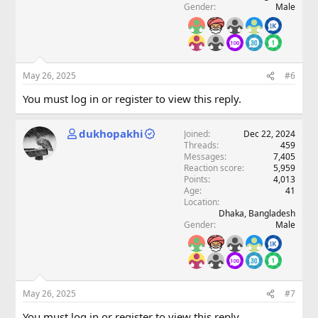
Gender
Male
May 26, 2025
#6
You must log in or register to view this reply.
dukhopakhi
Joined
Dec 22, 2024
Threads
459
Messages
7,405
Reaction score
5,959
Points
4,013
Age
41
Location
Dhaka, Bangladesh
Gender
Male
May 26, 2025
#7
You must log in or register to view this reply.