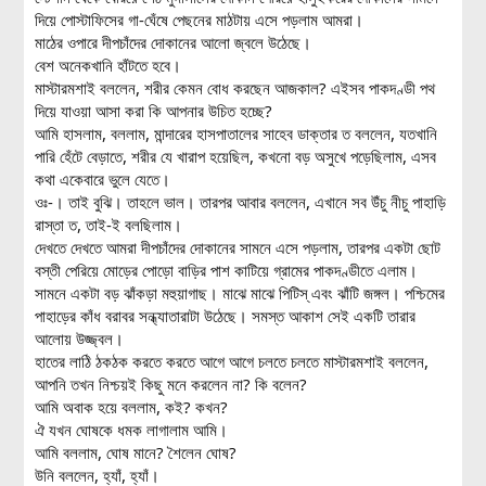
দিয়ে পোস্টাফিসের গা-ঘেঁষে পেছনের মাঠটায় এসে পড়লাম আমরা।
মাঠের ওপারে দীপচাঁদের দোকানের আলো জ্বলে উঠেছে।
বেশ অনেকখানি হাঁটতে হবে।
মাস্টারমশাই বললেন, শরীর কেমন বোধ করছেন আজকাল? এইসব পাকদণ্ডী পথ
দিয়ে যাওয়া আসা করা কি আপনার উচিত হচ্ছে?
আমি হাসলাম, বললাম, মান্দারের হাসপাতালের সাহেব ডাক্তার ত বললেন, যতখানি
পারি হেঁটে বেড়াতে, শরীর যে খারাপ হয়েছিল, কখনো বড় অসুখে পড়েছিলাম, এসব
কথা একেবারে ভুলে যেতে।
ওঃ-। তাই বুঝি। তাহলে ভাল। তারপর আবার বললেন, এখানে সব উঁচু নীচু পাহাড়ি
রাস্তা ত, তাই-ই বলছিলাম।
দেখতে দেখতে আমরা দীপচাঁদের দোকানের সামনে এসে পড়লাম, তারপর একটা ছোট
বস্তী পেরিয়ে মোড়ের পোড়ো বাড়ির পাশ কাটিয়ে গ্রামের পাকদণ্ডীতে এলাম।
সামনে একটা বড় ঝাঁকড়া মহুয়াগাছ। মাঝে মাঝে পিটিস্ এবং ঝাঁটি জঙ্গল। পশ্চিমের
পাহাড়ের কাঁধ বরাবর সন্ধ্যাতারাটা উঠেছে। সমস্ত আকাশ সেই একটি তারার
আলোয় উজ্জ্বল।
হাতের লাঠি ঠকঠক করতে করতে আগে আগে চলতে চলতে মাস্টারমশাই বললেন,
আপনি তখন নিশ্চয়ই কিছু মনে করলেন না? কি বলেন?
আমি অবাক হয়ে বললাম, কই? কখন?
ঐ যখন ঘোষকে ধমক লাগালাম আমি।
আমি বললাম, ঘোষ মানে? শৈলেন ঘোষ?
উনি বললেন, হ্যাঁ, হ্যাঁ।