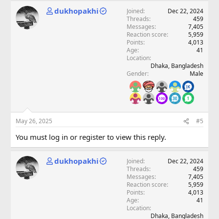
dukhopakhi
Joined
Dec 22, 2024
Threads
459
Messages
7,405
Reaction score
5,959
Points
4,013
Age
41
Location
Dhaka, Bangladesh
Gender
Male
May 26, 2025
#5
You must log in or register to view this reply.
dukhopakhi
Joined
Dec 22, 2024
Threads
459
Messages
7,405
Reaction score
5,959
Points
4,013
Age
41
Location
Dhaka, Bangladesh