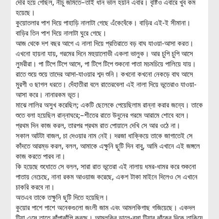
দেরি হয়ে গেছিল, নীচু জমিতে–তাই ধান ভাল হয়নি এবার। বৃষ্টিও এবারে খুব কম
হয়েছে।
কুয়োতলার পাশ দিয়ে পাহাড়ি নালাটা গেছে এঁকেবেঁকে। বাড়ির এই-ই সীমানা।
বাড়ির তিন পাশ দিয়ে নালাটা ঘুরে গেছে।
আজ থেকে দশ বছর আগে এ নালা দিয়ে প্রতিরাতে বড় বাঘ যাওয়া-আসা করত।
এখনো হায়না যায়, গরমের দিনে মহুয়ালোভী একলা ভালুক। আর চুপি চুপি আসে
লুমরীরা। পা টিপে টিপে আসে, পা টিপে টিপে শুকনো পাতা মচমচিয়ে পালিয়ে যায়।
রাতে শুয়ে শুয়ে তাদের আসা-যাওয়ার শব্দ শুনি। কখনো কখনো নেকড়ে বাঘ আসে
মুরগী ও ছাগল ধরতে। দেঁহাতীরা বলে রাতেরবেলা এই নালা দিয়ে ভূতেরাও যাওয়া-
আসা করে। নানারকম ভূত।
মাঝে লালির অসুখ করেছিল; একটি ছেলেকে পেয়েছিলাম রান্না করার জন্যে। তাকে
শুতে বলা হয়েছিল রান্নাঘরে;–শীতের রাতে উনুনের গরমে আরামে শোবে বলে।
প্রথম দিন কাজ করল, তারপর প্রথম রাত পোয়ালে দেখি সে আর ওঠে না।
সকাল আটটা বাজল, চা দেওয়ার নাম নেই। দরজা ধাক্কিয়ে তাকে জাগাতেই সে
কাঁদতে আরম্ভ করল, বলল, আমাকে এক্ষুনি ছুটি দিন বাবু, আমি এখানে এই জঙ্গলে
কাজ করতে পারব না।
কি হয়েছে শুধোতে সে বলল, সারা রাত ভূতেরা এই নালায় ধমর-ধামর করে শুকনো
পাতায় নেচেছে, নানা রকম আওয়াজ করেছে, একশ টাকা মাইনে দিলেও সে এখানে
চাকরি করবে না।
অতএব তাকে তক্ষুনি ছুটি দিতে হয়েছিল।
কুয়োর পাশে পাশে অনেকগুলো জংলী জাম এবং আমলকিগাছ গজিয়েছে। একদল
টিয়া এসে তাতে ঝাঁপাঝাঁপি করছে। আমলকির ডালে-বসা টিয়ার ঝাঁকের দিকে তাকিয়ে