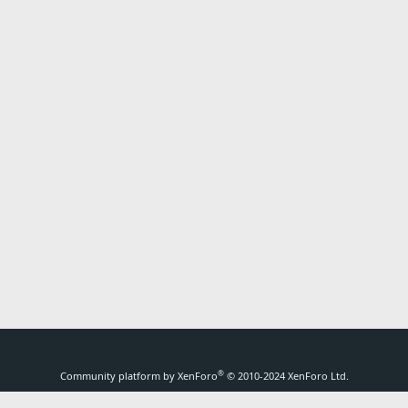
ink
®
Community platform by XenForo
© 2010-2024 XenForo Ltd.