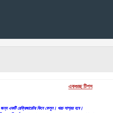
একগুচ্ছ টিপস
র জন্য একটি রেফ্রিজারেটর কিনে ফেলুন। খরচ সাশ্রয় হবে।