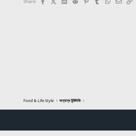
Facebook
X (Twitter)
LinkedIn
Reddit
Pinterest
Tumblr
WhatsApp
Email
L
Share:
Food & Life Style
অন্যান্য টুকিটাকি