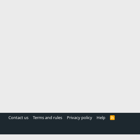
Contact us
Terms and rules
Privacy policy
Help
R
S
S