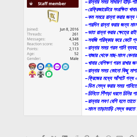
–রান্নার সময় সাধারণ হাঁড়ি-প
Staff member
e
–রেফ্রিজারেটরে সংরক্ষিত খা
r
–কম সময়ে রান্না করার জন্য বাজ
–পরদিন রান্না করার জন্য মাংস
Joined
Jun 8, 2016
–ভাত রান্না করার ক্ষেত্রে রা
Threads
261
–সবজি পরিষ্কার করে কেটে প
Messages
4,348
Reaction score
125
–রান্নার সময় গরম পানি ব্যব
Points
2,113
Age
52
–বাজার থেকে মাছ-মাংস কেনা
Gender
Male
–খাবার বেশিক্ষণ গরম রাখার জ
–রান্নার সময় কোনো কিছু মা
–ফ্রিজের মধ্যে আঁশটে গন্ধ 
–ডিম সেদ্ধ করার সময় পানিতে
–চিনিতে পিঁপড়া ধরলে চিনির পা
–রান্নায় লবণ বেশি হলে তাত
–মাংস তাড়াতাড়ি সেদ্ধ করতে চ