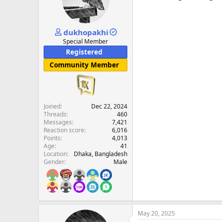
dukhopakhi
Special Member
Registered
Community Member
Joined
Dec 22, 2024
Threads
460
Messages
7,421
Reaction score
6,016
Points
4,013
Age
41
Location
Dhaka, Bangladesh
Gender
Male
May 20, 2025