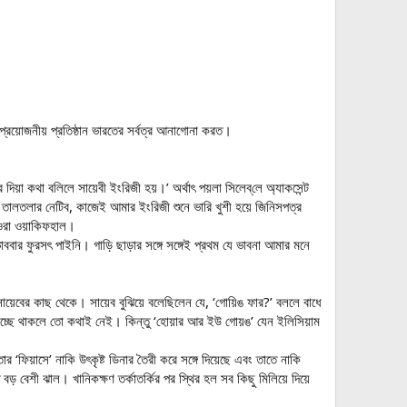
 প্রয়োজনীয় প্রতিষ্ঠান ভারতের সর্বত্র আনাগোনা করত।
োর দিয়া কথা বলিলে সায়েবী ইংরিজী হয়।’ অর্থাৎ পয়লা সিলেব্‌লে অ্যাকসেন্ট
ী তালতলার নেটিব, কাজেই আমার ইংরিজী শুনে ভারি খুশী হয়ে জিনিসপত্র
য় ওরা ওয়াকিফহাল।
বার ফুরসৎ পাইনি। গাড়ি ছাড়ার সঙ্গে সঙ্গেই প্রথম যে ভাবনা আমার মনে
সায়েবের কাছ থেকে। সায়েব বুঝিয়ে বলেছিলেন যে, ‘গোয়িঙ ফার?’ বললে বাধে
 ইচ্ছে থাকলে তো কথাই নেই। কিন্তু ‘হোয়ার আর ইউ গোয়ঙ’ যেন ইলিসিয়াম
‘ফিয়াসে’ নাকি উৎকৃষ্ট ডিনার তৈরী করে সঙ্গে দিয়েছে এবং তাতে নাকি
বড় বেশী ঝাল। খানিকক্ষণ তর্কাতর্কির পর স্থির হল সব কিছু মিলিয়ে দিয়ে