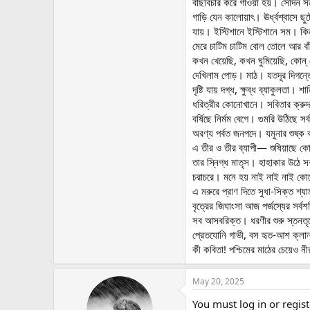
বাছবিচার করে গাওয়া হয়। সেদিন সন
গাড়ি যেন কালোয়াৎ। ঊর্ধ্বশ্বাসে ছু
যায়। ইস্টিশানে ইস্টিশানে সম। কিন
মেরে চাটিম চাটিম বোল তোলে আর বা
কখন খেয়েছি, কখন ঘুমিয়েছি, কোন্ 
দেখিলাম পোড়। মাঠ। যতদূর দিগন্ত
দৃষ্টি যায় দগ্ধ, ক্ষুব্ধ ব্যাকুলতা। শা
ধরিত্রীর কোনোখানে। সবিতার ক্রুদ্ধ 
বর্ষিছে নির্মম বেগে। গুমরি উঠিছে সর্বস
অরণ্য পর্বত জনপদে। যমুনার শুষ্ক ব
এ তীর ও তীর ব্যাপী— শুষিয়াছে কোন
তার স্নিগ্ধ মাতৃস। হাহাকার উঠে সর
চরাচরে। মনে হয় নাই নাই নাই ক
এ মরুরে প্রাণ দিতে সুধা-সিক্ত শ্য
বৃত্রের জিঘাংসা আজ পর্জস্যের সর্বশ
সব আসবরিক্ত। ধরণীর শুরু স্তনতৃ
প্রেতযোনি গাভী, বস হৃত-আশ ক্লান
কী কবিতা! পশ্চিমের মাঠের চেয়েও ন
May 20, 2025
You must log in or regist