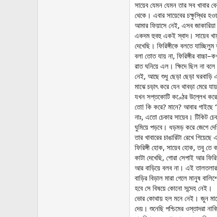
সায়েব যেমন যেমন তার সব খাবার বে
থেকে। এবার সায়েবের চক্ষুস্থির হ
আমার ফিয়াসে নেই, এসব জাকারিয়া স
একদম হুবহু একই স্বাদ। সায়েব খ
দেখেছি। ফিরিঙ্গীকে বলতে যাচ্ছিল
বলা তোত যায় না, ফিরিঙ্গীর বাচ্চা
রাত ঘনিয়ে এল। ক্ষিদে ছিল না বলে 
নেই, আছে শুধু ছেড়া ছেড়া ঘরবাড়ি 
মাঝে চড়াৎ করে যেন থাবড়া মেরে য
যখন সপ্তকোটি কণ্ঠের উল্লেখ করেছ
তো! কি করে? মানে? আবার গাইছে ‘
নাঃ, এতো চেকার সায়েব। টিকিট চেক
ঘুমিয়ে পড়বে। ধড়মড় করে জেগে দেখি 
তার খাবারের চাঙারিটা রেখে গিয়েছে
ফিরিঙ্গী হোক, সায়েব হোক, তবু তে
কাটা দেখেছি, গোরা সেপাই আর ফিরিঙ
আর বাড়িয়ে বলব না। এই তালতলারই 
বাড়ির বিড়াল মারা গেলে মানুষ বাল
হবে সে বিষয়ে কোনো সন্দেহ নেই।
ভোর কোথায় হল মনে নেই। জুন মাসে
দেয়। শুনেছি পশ্চিমের ওস্তাদরা না