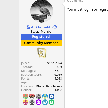
May 20, 2025
You must log in or regist
dukhopakhi
Special Member
Registered
Community Member
Joined
Dec 22, 2024
Threads
460
Messages
7,421
Reaction score
6,016
Points
4,013
Age
41
Location
Dhaka, Bangladesh
Gender
Male