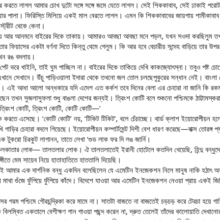
র করতে লাগল আমার চোখ দুটো সঙ্গে সঙ্গে জমে যেতে লাগল। সেই শিককাবাব, সেই ঢাকাই পরোটা
ওয়ার পালা। ফিরিস্তি মিলিয়ে একই মাল বেরতে লাগল। এমন কি শিককাবাবের জায়গায় শামীকাবাব 
্ট্রীট থেকে কেনা।
ায় আর আনমনে বাইরের দিকে তাকায়। আমারও আবছা আবছা মনে পড়ল, যখন সওদা করছিলুম তখন যে
ুম তার ফিয়াসের একটা বর্ণনা দিতে কিন্তু থেমে গেলুম। কি আর হবে বেচারীয় সন্দেহ বাড়িয়ে তা
–কখন রঙ বদলায়।
পেট ভরে খাইনি, তাই ঘুম পাচ্ছিল না। বাইরের দিকে তাকিয়ে দেখি কাকজ্যোৎস্না। তবুও পষ্ট চো
এখানে সেখানে। উঁচু পাড়িওয়ালা ইদারা থেকে তখনো জল তোল চলছেপুকুরের সন্ধান নেই। বাংলা দ
ায়। এই আধা আলো অন্ধকারে যদি এদেশ এত কর্কশ তবে দিনের বেলা এর চেহারা না জানি কি রকম
েন তখন সুজলাসুফলা শুধু বাঙলা দেশের জন্যই। ত্রিংশ কোটি বলে শুকনো পশ্চিমকে ঠাট্টামস্করা
ত্রিংশ কোটি, ত্রিংশ কোটি, কোটি কোটি—’
 করতে এসেছে। ‘কোটি কোটি’ নয়, ‘টিকিট টিকিট’, বলে চেঁচাচ্ছে। থার্ড ক্লাশ ইয়োরোপীয়ন হ
গাড়ির চেহারা বদলে গিয়েছে। ইয়োরোপীয়ন কম্পার্টমেন্ট দিশী বেশ ধারণ করেছে—বাক্স তোরঙ্গ প্য
 এক টুকরো চিরকুট লাগানন, তাতে লেখা ‘গুড লাক ফর দি লঙ জার্নি।
 কলকাতার লোক— তালতলার লোক। ঐ তালতলাতেই ইরানী হোটেলে কতদিন খেয়েছি, হিন্দু বন্ধুদের 
্গীতে মেম সায়েব নিয়ে হাতাহাতিতে হাততালি দিয়েছি।
আমার এক দার্শনিক বন্ধু একদিন বলেছিলেন যে এমেটিন ইনজেকশন নিলে মানুষ নাকি হঠাৎ অত্য
িশে মাথা গুঁজে ফুঁপিয়ে ফুঁপিয়ে কাঁদে। বিদেশে যাওয়া আর এমেটিন ইনজেকশন নেওয়া প্রায় একই
র গরম পশ্চিমে গৌরচন্দ্রিকা করে মামে না। সাতটা বাজতে না বাজতেই চড়চড় করে টেরচা হয়ে 
কি বিলম্বিত একতালে বেশীক্ষণ গান গাওয়া পছন্দ করেন না, দ্রুত তেলেই তাঁদের কালোয়াতি দেখ