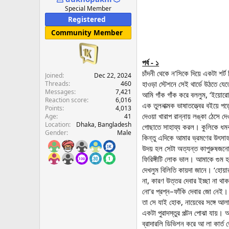
e
Special Member
r
Registered
Community Member
পর্ব - ১
চাঁদনী থেকে ন’সিকে দিয়ে একটা শর্
Joined
Dec 22, 2024
হাওড়া স্টেশনে সেই থার্ডে উঠতে য
Threads
460
Messages
7,421
আমি গাঁক গাঁক করে বললুম, ‘ইয়োর
Reaction score
6,016
এক তুলনাত্মক ভাষাতত্ত্বের বইয়ে পড়ে
Points
4,013
দেওয়া খারাপ রান্নায় লঙ্কা ঠেসে 
Age
41
Location
Dhaka, Bangladesh
গোছাতে সাহায্য করল। কুলিকে ধমক
Gender
Male
কিন্তু এদিকে আমার ভ্রমণের উৎসাহ
উদয় হল সেটা অত্যন্ত কাপুরুষজ
ফিরিঙ্গীটি লোক ভাল। আমাকে গুম 
দেখলুম বিলিতি কায়দা জানে। ‘হোয়া
না, কারণ উত্তর দেবার ইচ্ছা না 
নো’র প্রশ্ন–ফাঁকি দেবার জো নেই।
তা সে যাই হোক, নায়েবের সঙ্গে আলা
একটা পুরাদস্তুর পল্টন পোঝা যায়। 
ব্রাদারলি ডিভিশন করে আ লা কার্ত 