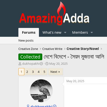
Forums
What's new
Members
New posts
Creative Zone
Creative Write
Creative Story/Novel
দেশে বিদেশে - সৈয়দ মুজতবা আলি
Collected
T
S
dukhopakhi
May 20, 2025
h
t
1
2
3
4
5
Next
r
a
e
r
a
t
May 20, 2025
d
d
s
a
t
t
a
e
r
dukhopakhi
t