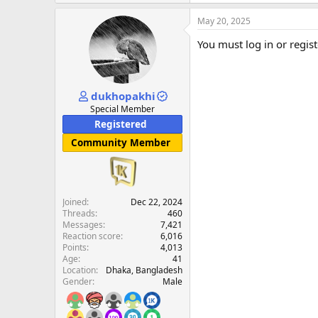
May 20, 2025
You must log in or regist
dukhopakhi
Special Member
Registered
Community Member
Joined
Dec 22, 2024
Threads
460
Messages
7,421
Reaction score
6,016
Points
4,013
Age
41
Location
Dhaka, Bangladesh
Gender
Male