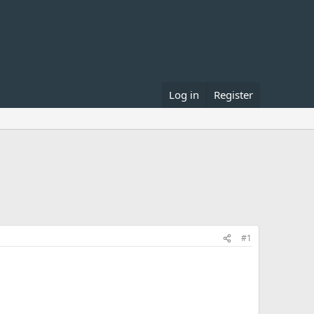
Log in
Register
#1