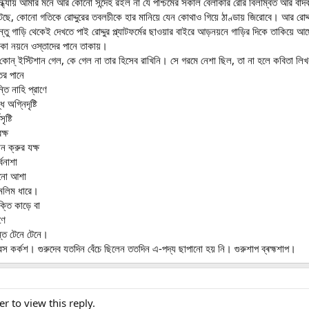
্ধ্যায় আমার মনে আর কোনো সন্দেহ রইল না যে পশ্চিমের সকাল বেলাকার রোর বিলম্বিত আর বাদব
টেছে, কোনো গতিকে রোদ্দুরের তবলচীকে হার মানিয়ে যেন কোথাও গিয়ে ঠাণ্ডায় জিরোবে। আর রোদ্দরও 
্তু গাড়ি থেকেই দেখতে পাই রোদ্দুর প্ল্যাটফর্মের ছাওয়ার বাইরে আড়নয়নে গাড়ির দিকে তাকিয়ে
ঁকা নয়নে ওস্তাদের পানে তাকায়।
কোন্ ইস্টিশান গেল, কে গেল না তার হিসেব রাখিনি। সে গরমে নেশা ছিল, তা না হলে কবিতা লি
ের পানে
ন্তি নাহি প্রাণে
অগ্নিদৃষ্টি
ৃষ্টি
ক্ষ
 ক্রুর যক্ষ
্বনাশা
োনো আশা
ামলিম ধারে।
ক্তি কাড়ে বা
ণে
্ত টেনে টেনে।
ীরস কর্কশ। গুরুদেব যতদিন বেঁচে ছিলেন ততদিন এ-পদ্য ছাপানো হয় নি। গুরুশাপ ব্ৰহ্মশাপ।
er to view this reply.