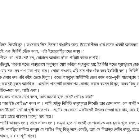
ট কিনে নিয়েছিলুম। তখনকার দিনে বিচক্ষণ বাঙালীর জন্য ইয়োরোপীয়ন থার্ড নামক একটি অত্যন্ত
েতেই এক ফিরিঙ্গী হেঁকে বলল, ‘এটা ইয়োরোপীয়নদের জন্য।’
োপীয়ন তো কেউ নেই চল, তোমাতে আমাতে ফাঁকা গাড়িটা কাজে লাগাই।
ছিলুম, ‘বাঙলা শব্দের অন্ত্যদেশে অনুস্বার যোগ করিলে সংস্কৃত হয়; ইংরিজী শব্দের প্রাগ্‌দেশে জ
দেওয়ার মত–সব পাপ ঢাকা পড়ে যায়। সোজা বাঙলায় এরি নাম গাঁক গাঁক করে ইংরিজী বলা। ফিরিঙ্গ
 দেবার ভার ওরি কাঁধে ছেড়ে দিলুম। ওদের বাপখুড়ো মাসীপিসী রেলে কাজ করে–কুলি শায়েস্তা
 ক্রমেই চুবসে আসছিল। এতদিন পাসপোর্ট জামাকাপড় যোগাড় করতে ব্যস্ত ছিলুম, অন্য কিছু ভাব
নোচিত–মনে হল, আমি একা।
হয়ে শুয়ে থাকতে দেখে বলল, ‘এত মনমরা হলে কেন? গোয়িঙ ফার?’
র আর ইউ গোয়িঙ?’ বলল না। আমি যেটুকু বিলিতি ভদ্রস্থতা শিখেছি তার চোদ্দ আনা এক পাদরী 
থাকলে ‘ইয়েস’ ‘নো’ যা খুশী বলতে পার—দুটোর যে কোনো একটাতেই উত্তর দেওয়া হয়ে যায়, আর
 তাই তাতে বাইবেল অশুদ্ধ হয়ে যায়।
পচারি আরম্ভ হল। তাতে লাভও হল। সন্ধ্যা হতে না হতেই সে প্রকাণ্ড এক চুবড়ি খুলে বলল, তার 
আমি আপত্তি জানিয়ে বললুম যে আমিও কিছু কিছু সঙ্গে এনেছি, তবে সে নিতান্ত নেটিব বস্তু, হয়ত 
ভোজন, যার যা খুশী খাবে।