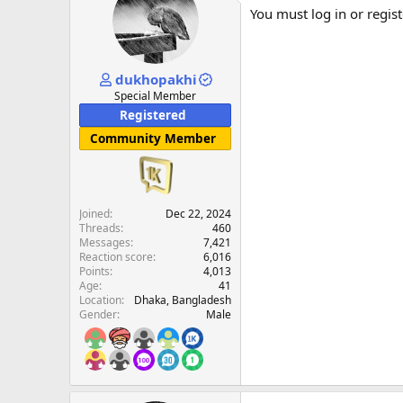
You must log in or regist
dukhopakhi
Special Member
Registered
Community Member
Joined
Dec 22, 2024
Threads
460
Messages
7,421
Reaction score
6,016
Points
4,013
Age
41
Location
Dhaka, Bangladesh
Gender
Male