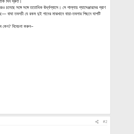
াকি দিন দ্রুত।
চলেছে সঙ্গে সঙ্গে ততোধিক ঊর্ধ্বশ্বাসে। সে পাল্লায় প্যাসেঞ্জারদের প্রাণ
 আছে— বাঘা তবলচী যে রকম দুই গানের মাঝখানে বায়া-তবলার পিছনে ঘাপটি
খব কেন? বিবেচনা করুন–
#2