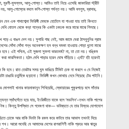
, মুরগী-মুসল্লম, আলু-গোস্ত। আমিও তাই নিয়ে এসেছি জাকারিয়া স্ট্রীট
নয়, আলু-গোস্তের বদলে কপি-গোস্ত পর্যন্ত নয়। আমি বললুম, ব্রাদার,
ন এক গাদাগোব্দা ফিরিঙ্গী মেমকে হোটেলে যা পাওয়া যায় তাই কিনতে
র উপর দেখি বোতল থেকে কড়া গন্ধের কি একটা ঢকঢক করে মাঝে মাঝে গিলছে।
খে পড়ে এ বাঙল দেশ নয়। সুপারি গাছ নেই, আম জামে ঘেরা ঠাসবুনুনির গ্রাম
েশের সোঁদা সোঁদা গন্ধ অনেকক্ষণ হল বন্ধ দমকা হাওয়ায় পোড়া ধুলো মাঝে
 হবে। এই পশ্চিম, এই সুজলা সুফলা ভারতবর্ষ? না, তা তো নয়। বঙ্কিম
 করা কারসিকতা। হঠাৎ দেখি পাড়ার হরেন ঘোষ দাঁড়িয়ে। এ্যাঁ? হাঁ! হরেনই
লে কি হবে। রাত তেরটার সময় ঘুম ভাঙিয়ে টিকিট চেক না করলে ও যে নিজেই
াটা চাঙারি চতুর্দিকে ছড়ানো। ফিরিঙ্গী কখন কোথায় নেবে গিয়েছে টের পাইনি।
মোগলাই খানার কায়দাকানুন শিখিয়েছি, স্কোয়ারের পুকুরপাড়ে বসে সাঁতার
ন্ত স্যাঁৎসেঁতে হয়ে যায়, ইংরিজীতে যাকে বলে ‘মডলিন’–তখন নাকি পাশের
 জিনিষ। কিন্তু উপস্থিত সে গবেষণা থাক— ভবিষ্যতে যে তার বিস্তর যোগাযোগ
গাড়িতে ঢোকে আর বাকি দিনটা কি রকম করে কাটবে তার আভাস তখনই দিয়ে
ানোর শখ। আরো শুনেছি যে আমাদের দেশের রাগরাগিণী নাকি প্রহর আর ঋতুর