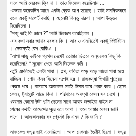
সাথে আমি সেরকম ফ্রি না । তাও জিজ্ঞেস করেছিলাম ...
-শুভ্রর কয়েকদিন আগে একটা ব্রেক আপ হয়েছে । তাই মানষিকভাবে
ওকে একটু সাপোর্ট করছি । ছেলেটা কিন্তু দারুণ । আপা উত্তর
দিয়েছিলো ।
“সাজু ভাই কি জানে ?” আমি জিজ্ঞেস করেছিলাম ।
-সব কথা সবার জানার দরকার কি । আর ও এমনিতেই একটু পিউরিটান
। সেজন্যই বেশ বোরিংও ।
“আপা সাজু ভাইকে প্রথম দেখেই তোমার ভিতরে অন্যরকম কিছু কি
হয়েছিলো? “ সুযোগ পেয়ে আমি জিজ্ঞেস করি ।
-তুই এমনিতেই একটা গাধা । গল্প, কবিতা পড়ে পড়ে আরো গাধা হয়ে
যাচ্ছিস । শোন ঐসব সিনেমা গল্পেই হয় । রাজকন্যা ভিখারী পুত্রের
প্রেমে পরে । বাস্তবে আজকাল সবাই হিসাব করে প্রেম করে । ছেলে
কেমন, ট্যালেন্ট আছে কিনা । পরিবারের অবস্থা কেমন সব দেখে ।
খবরদার কোনো উল্টা পাল্টা ছেলের সাথে আবার জড়াইয়া যাইস না ।
শেষের কথাটা আদেশের সুরে বলে আপা । শুনে আমার কেমন জানি
লাগে । আজকালকার সব প্রেমই কি এমন ? কি জানি ?
আজকেও শুভ্র ভাই এসেছিলো । আপা দেখলাম তৈরীই ছিলো । শুভ্র