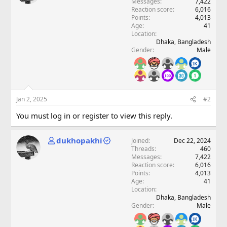
Messages
7,422
Reaction score
6,016
Points
4,013
Age
41
Location
Dhaka, Bangladesh
Gender
Male
Jan 2, 2025
#2
You must log in or register to view this reply.
dukhopakhi
Joined
Dec 22, 2024
Threads
460
Messages
7,422
Reaction score
6,016
Points
4,013
Age
41
Location
Dhaka, Bangladesh
Gender
Male