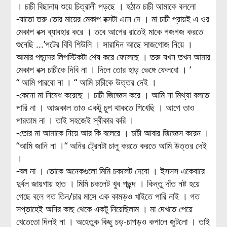
। চাচী বিছানায় শুয়ে চিত্রালী পড়ছে । হঠাত চাচী আমাকে বললো
-যাতো তরু তোর মায়ের মেকাপ বক্সটা এনে দে । মা চাচী প্রায়ই এ ওর
মেকাপ বক্স ব্যাবহার করে । তবে আগের রাতেই মাকে গজগজ করতে
শুনেছি ...’পটের বিবি শিউলি । সারাদিন আছে সাজগোজ নিয়ে ।
আমার পছন্দের লিপস্টিকটা শেষ করে ফেলেছে । তরু যখন তখন আমার
মেকাপ বক্স চাচীকে দিবি না । দিলে তোর হাড় ভেঙ্গে ফেলবো । ‘
“ আমি পারবো না । “ আমি চাচীকে উত্তর দেই ।
-কেনো মা নিষেধ করেছে । চাচী জিজ্ঞেস করে । আমি না মিথ্যা বলতে
পারি না । আজকাল তাও একটু চুপ থাকতে শিখেছি । আগে তাও
পারতাম না । তাই সহজেই স্বীকার করি ।
-তোর মা আমাকে নিয়ে আর কি বলেরে । চাচী আবার জিজ্ঞেস করেন ।
“আমি জানি না ।“ অনির ট্রেনটা চালু করতে করতে আমি উত্তর দেই
।
-বল না । তোকে অনেকগুলো মিমি চকলেট দেবো । ইসসস একেবারে
দুর্বল জায়গায় হাত । মিমি চকলেট খুব পছন্দ । কিন্তু দাঁত নষ্ট হয়ে
গেছে বলে গত তিন/চার মাসে এক কামড়ও খাইতে পারি নাই । গত
সপ্তাহেই অনির কাছ থেকে একটু নিয়েছিলাম । মা দেখতে পেয়ে
খেতেতো দিলই না । অহেতুক কিছু চড়-চাপড়ও কপালে জুটলো । তাই