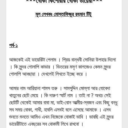
***বোকা কিশোরীর বোকা ডায়েরী***
মূল লেখকঃ মোস্তাফিজুর রহমান টিটু
পর্ব-১
আজকেই এই ডায়েরিটা পেলাম । প্রিয় বান্ধবী সোনিয়া উপহার দিলো
। কি সুন্দর গোলাপি কাভার । ভিতরের মসৃণ কাগজেও কেমন সুন্দর
গোলাপি আবছায়া । দেখলেই লিখতে ইচ্ছে করে ।
আমার নাম আরিয়ানা শামস তরু । সামসুদ্দিন মোল্লা আর যোবেদা
খাতুনের ছোট মেয়ে । কি দারুণ স্মার্ট নাম । তাই না ? অথচ সেই
ছোটটি থেকেই আমার বাবা মা, ভাই-বোন আত্মীয়-স্বজন এবং কিছু বন্ধু
সব সময় বোকা, গাধী, হাবলি এসবই বলে এসেছে আমাকে । এসব
শুনতে শুনতে আমিও এখন নিজেকে বোকাই ভাবি । ভাবছি এই সুন্দর
ডায়েরীটাতে এবছরের সব বোকামী লিখে রাখবো ।