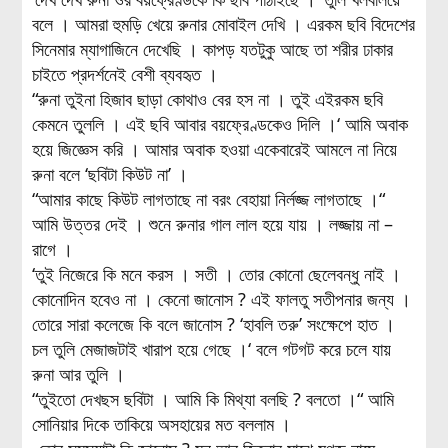
বলে । আমরা হুমড়ি খেয়ে রুনার মোবাইল দেখি । এরকম ছবি বিদেশের
সিনেমার ম্যাগাজিনে দেখেছি । কাপড় যতটুকু আছে তা শরীর ঢাকার
চাইতে প্রদর্শনেই বেশী ব্যবহৃত ।
“রুনা তুইনা হিজাব ছাড়া কোথাও বের হস না । তুই এইরকম ছবি
কেমনে তুললি । এই ছবি আবার বয়ফ্রেণ্ডকেও দিলি ।‘ আমি অবাক
হয়ে জিজ্ঞেস করি । আমার অবাক হওয়া একেবারেই আমলে না নিয়ে
রুনা বলে ‘ছবিটা কিউট না’ ।
“আমার কাছে কিউট লাগতাছে না বরং বেহায়া নির্লজ্জ লাগতাছে ।“
আমি উত্তর দেই । শুনে রুনার গাল লাল হয়ে যায় । লজ্জায় না –
রাগে ।
‘তুই নিজেরে কি মনে করস । সতী । তোর কোনো ছেলেবন্ধু নাই ।
কোনোদিন হবেও না । কেনো জানোস ? এই ফালতু সতীপনার জন্য ।
তোরে সারা কলেজে কি বলে জানোস ? ‘হাবলি তরু’ সংক্ষেপে হাত ।
চল তুলি মেজাজটাই খারাপ হয়ে গেছে ।‘ বলে গটগট করে চলে যায়
রুনা আর তুলি ।
“তুইতো দেখছস ছবিটা । আমি কি মিথ্যা বলছি ? বলতো ।“ আমি
সোনিয়ার দিকে তাকিয়ে অসহায়ের মত বললাম ।