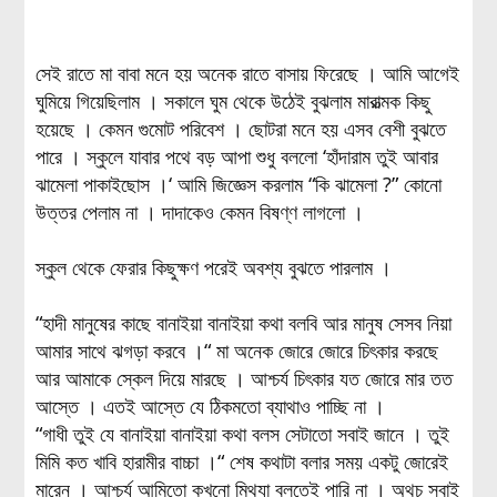
সেই রাতে মা বাবা মনে হয় অনেক রাতে বাসায় ফিরেছে । আমি আগেই
ঘুমিয়ে গিয়েছিলাম । সকালে ঘুম থেকে উঠেই বুঝলাম মারাত্মক কিছু
হয়েছে । কেমন গুমোট পরিবেশ । ছোটরা মনে হয় এসব বেশী বুঝতে
পারে । স্কুলে যাবার পথে বড় আপা শুধু বললো ‘হাঁদারাম তুই আবার
ঝামেলা পাকাইছোস ।‘ আমি জিজ্ঞেস করলাম “কি ঝামেলা ?” কোনো
উত্তর পেলাম না । দাদাকেও কেমন বিষণ্ণ লাগলো ।
স্কুল থেকে ফেরার কিছুক্ষণ পরেই অবশ্য বুঝতে পারলাম ।
“হাদী মানুষের কাছে বানাইয়া বানাইয়া কথা বলবি আর মানুষ সেসব নিয়া
আমার সাথে ঝগড়া করবে ।“ মা অনেক জোরে জোরে চিৎকার করছে
আর আমাকে স্কেল দিয়ে মারছে । আশ্চর্য চিৎকার যত জোরে মার তত
আস্তে । এতই আস্তে যে ঠিকমতো ব্যাথাও পাচ্ছি না ।
“গাধী তুই যে বানাইয়া বানাইয়া কথা বলস সেটাতো সবাই জানে । তুই
মিমি কত খাবি হারামীর বাচ্চা ।“ শেষ কথাটা বলার সময় একটু জোরেই
মারেন । আশ্চর্য আমিতো কখনো মিথ্যা বলতেই পারি না । অথচ সবাই