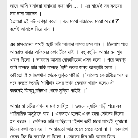
জানে আমি বানাইয়া বানাইয়া কথা বলি ... । এর মাঝেই সব সময়ের
মত দাদা আসেন ।
‘তোমরা দুই বউ ঝগড়া করো । এর মাঝে বাচ্চাদের মারো কেনো ?’
বলেই আমাকে নিয়ে যান ।
এর মাসখানেক পরেই ছোট চাচী আলাদা বাসায় চলে যান । তিনমাস পরে
আমরাও বাবার অফিসের কোয়ার্টারে যাই । বহু বহুদিন আমার মন খুব
খারাপ ছিলো । ভাবতাম আমার বোকামিতেই এমন হলো । পরে অবশ্য
অনি বলেছে চাচী নাকি বলেছে ‘হাদী তরুর জন্য ঝাগড়াটা হলো ।
তাইতো ঐ দোজখখানা থেকে মুক্তি পাইছি ।‘ মাকেও কোয়ার্টারে আসার
পরে বলতে শুনেছি ‘গাধীটার উপর তখন মেজাজ খারাপ হলেও ঐ
কারনেই কিন্তু বন্দীদশা থেকে মুক্তি পাইছি ।‘
আমার মা চাচীর এখন দারুণ দোস্তি । দুজনে ম্যাচিং শাড়ী পরে সব
পারিবারিক অনুষ্ঠানে যায় । একসাথে হলেই এখন তারা সেইসব দিনের
গল্প করেন । সেদিনও চাচী বলছিলেন “ইশশ ভাবী মাঝে মাঝেই পুরোনো
দিনের কথা মনে হয় । আমারতো আর ছেলে মেয়ে হলো না । একসাথে
সেসব দিন কি মজারই না ছিলো । সেইসব দিন যদি আবার ফিরে