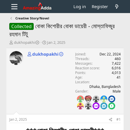
Log in
Register
Creative Story/Novel
বোকা কিশোরীর বোকা ডায়েরী - মোস্তাফিজুর
Collected
রহমান টিটু
T
S
dukhopakhi
Jan 2, 2025
h
t
r
a
dukhopakhi
Joined
Dec 22, 2024
e
r
Threads
460
a
t
Messages
7,422
d
d
Reaction score
6,016
Points
4,013
s
a
Age
41
t
t
Location
a
e
Dhaka, Bangladesh
r
Gender
Male
t
e
r
Jan 2, 2025
#1