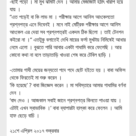
-ছাই পড়ো । মা মুখ ঝামটা দেন । আমার মেজাজটা হঠাৎ খারাপ হয়ে
যায় ।
“এত পড়েই বা কি লাভ মা । পরীক্ষার আগে আনিস আংকেলতো
প্রশ্নপত্র এনে দিবেনই । মনে নাই মেট্রিক পরীক্ষার আগে আনিস
আংকেল এর দেয়া সব প্রশ্নপত্রই একদম ঠিক ছিলো । তাই টেনশন
কইরো না ।“ এতটুকু বলাতেই দেখি মায়ের ফর্সা মুখটায় নিমিষেই আধার
নেমে এলো । বুঝতে পারি আবার একটা গাধামি করে ফেলেছি । আর
কোনো কথা না বলে তাড়াতাড়ি খাওয়া শেষ করে টেবিল ছাড়ি ।
-তোমার গাধী মেয়ের জন্যতো পদে পদে ছোট হইতে হয় । বাবা অফিস
থেকে ফিরতেই মা শুরু করেন ।
‘কি হয়েছে’ ? বাবা জিজ্ঞেস করেন । মা সবিস্তারে আমার গাধামির বর্ণনা
দেন ।
‘বাদ দেও । আজকাল সবাই জানে প্রশ্নপত্র কিনতে পাওয়া যায় ।
এটাই এখন স্বাভাবিক ।‘ বাবা ব্যাপারটা হাল্কা করে ফেলেন । আমি
হাফ ছেড়ে বাচি ।
২১শে এপ্রিল ২০১৭ শুক্রবার