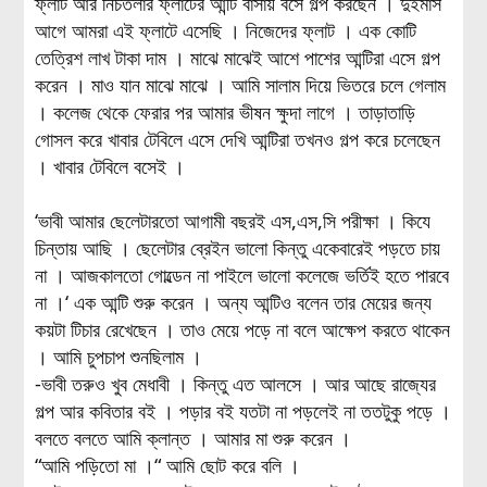
ফ্লাট আর নিচতলার ফ্লাটের আন্টি বাসায় বসে গল্প করছেন । দুইমাস
আগে আমরা এই ফ্লাটে এসেছি । নিজেদের ফ্লাট । এক কোটি
তেত্রিশ লাখ টাকা দাম । মাঝে মাঝেই আশে পাশের আন্টিরা এসে গল্প
করেন । মাও যান মাঝে মাঝে । আমি সালাম দিয়ে ভিতরে চলে গেলাম
। কলেজ থেকে ফেরার পর আমার ভীষন ক্ষুদা লাগে । তাড়াতাড়ি
গোসল করে খাবার টেবিলে এসে দেখি আন্টিরা তখনও গল্প করে চলেছেন
। খাবার টেবিলে বসেই ।
‘ভাবী আমার ছেলেটারতো আগামী বছরই এস,এস,সি পরীক্ষা । কিযে
চিন্তায় আছি । ছেলেটার ব্রেইন ভালো কিন্তু একেবারেই পড়তে চায়
না । আজকালতো গোল্ডেন না পাইলে ভালো কলেজে ভর্তিই হতে পারবে
না ।‘ এক আন্টি শুরু করেন । অন্য আন্টিও বলেন তার মেয়ের জন্য
কয়টা টিচার রেখেছেন । তাও মেয়ে পড়ে না বলে আক্ষেপ করতে থাকেন
। আমি চুপচাপ শুনছিলাম ।
-ভাবী তরুও খুব মেধাবী । কিন্তু এত আলসে । আর আছে রাজ্যের
গল্প আর কবিতার বই । পড়ার বই যতটা না পড়লেই না ততটুকু পড়ে ।
বলতে বলতে আমি ক্লান্ত । আমার মা শুরু করেন ।
“আমি পড়িতো মা ।“ আমি ছোট করে বলি ।