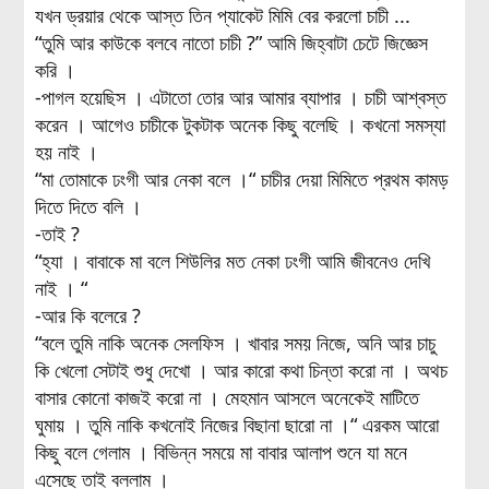
যখন ড্রয়ার থেকে আস্ত তিন প্যাকেট মিমি বের করলো চাচী ...
“তুমি আর কাউকে বলবে নাতো চাচী ?” আমি জিহ্বাটা চেটে জিজ্ঞেস
করি ।
-পাগল হয়েছিস । এটাতো তোর আর আমার ব্যাপার । চাচী আশ্বস্ত
করেন । আগেও চাচীকে টুকটাক অনেক কিছু বলেছি । কখনো সমস্যা
হয় নাই ।
“মা তোমাকে ঢংগী আর নেকা বলে ।“ চাচীর দেয়া মিমিতে প্রথম কামড়
দিতে দিতে বলি ।
-তাই ?
“হ্যা । বাবাকে মা বলে শিউলির মত নেকা ঢংগী আমি জীবনেও দেখি
নাই । “
-আর কি বলেরে ?
“বলে তুমি নাকি অনেক সেলফিস । খাবার সময় নিজে, অনি আর চাচু
কি খেলো সেটাই শুধু দেখো । আর কারো কথা চিন্তা করো না । অথচ
বাসার কোনো কাজই করো না । মেহমান আসলে অনেকেই মাটিতে
ঘুমায় । তুমি নাকি কখনোই নিজের বিছানা ছারো না ।“ এরকম আরো
কিছু বলে গেলাম । বিভিন্ন সময়ে মা বাবার আলাপ শুনে যা মনে
এসেছে তাই বললাম ।