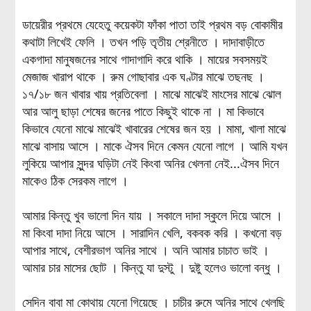
ডায়েরীর প্রথমে যেহেতু কয়েকটা ফাঁকা পাতা তাই প্রথম বড় বোকামীর
কথাটা লিখেই ফেলি । তখন পড়ি তৃতীয় শ্রেনীতে । দাদাবাড়ীতে
একগাদা মানুষজনের সাথে গাদাগাদি করে থাকি । মায়ের সবসময়ই
মেজাজ খারাপ থাকে । রুম গোছাবার এক ঘণ্টার মাঝে তছনছ ।
১৭/১৮ জন খাবার খায় প্রতিবেলা । মাঝে মাঝেই মাংসের মাঝে ঝোল
আর আলু ছাড়া শেষের জনের পাতে কিছুই থাকে না । মা কিভাবে
কিভাবে যেনো মাঝে মাঝেই খাবারের শেষের জন হয় । মামা, খালা মাঝে
মাঝে বাসায় আসে । মাকে ঐসব দিনে কেমন যেনো লাগে । আমি যখন
লুকিয়ে আপার সুন্দর ঘড়িটা নেই কিংবা অনির খেলনা নেই...ঐসব দিনে
মাকেও ঠিক সেরকম লাগে ।
আমার কিন্তু খুব ভালো দিন যায় । সকালে দাদা স্কুলে দিয়ে আসে ।
মা কিংবা দাদা নিয়ে আসে । সারাদিন খেলি, বকবক করি । কখনো বড়
আপার সাথে, বেশীরভাগ অনির সাথে । অনি আমার চাচাত ভাই ।
আমার চার মাসের ছোট । কিন্তু যা দুস্টু । দুষ্টু হলেও ভালো বন্ধু ।
সেদিন বাবা মা কোথায় যেনো গিয়েছে । চাচীর রুমে অনির সাথে খেলছি