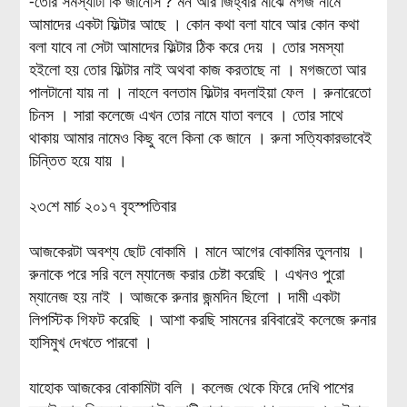
-তোর সমস্যাটা কি জানোস ? মন আর জিহ্বার মাঝে মগজ নামে
আমাদের একটা ফিল্টার আছে । কোন কথা বলা যাবে আর কোন কথা
বলা যাবে না সেটা আমাদের ফিল্টার ঠিক করে দেয় । তোর সমস্যা
হইলো হয় তোর ফিল্টার নাই অথবা কাজ করতাছে না । মগজতো আর
পালটানো যায় না । নাহলে বলতাম ফিল্টার বদলাইয়া ফেল । রুনারেতো
চিনস । সারা কলেজে এখন তোর নামে যাতা বলবে । তোর সাথে
থাকায় আমার নামেও কিছু বলে কিনা কে জানে । রুনা সত্যিকারভাবেই
চিন্তিত হয়ে যায় ।
২৩শে মার্চ ২০১৭ বৃহস্পতিবার
আজকেরটা অবশ্য ছোট বোকামি । মানে আগের বোকামির তুলনায় ।
রুনাকে পরে সরি বলে ম্যানেজ করার চেষ্টা করেছি । এখনও পুরো
ম্যানেজ হয় নাই । আজকে রুনার জন্মদিন ছিলো । দামী একটা
লিপস্টিক গিফট করেছি । আশা করছি সামনের রবিবারেই কলেজে রুনার
হাসিমুখ দেখতে পারবো ।
যাহোক আজকের বোকামিটা বলি । কলেজ থেকে ফিরে দেখি পাশের