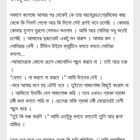
সকালে কলেজে আসার পর থেকেই কে তার বয়ফ্রেন্ড/প্রেমিকের কাছ
থেকে কি গিফট পেলো আর কি দিলো সেই গল্পই শুনে চলেছি । কোথায়
কোথায় যুগলে ঘুরলো সেসবও শুনলাম । আমি আর সোনিয়া শুধু শুনেই
চলেছি । আমাদের দুজনেরই একটু মন খারাপ । আমার কম ।
সোনিয়ার বেশী । টিফিন টাইমে ক্যান্টিনে বসতে বসতে সোনিয়া
বললো...
-আমাদেরকে কোনো ছেলে কোনোদিন পছন্দ করবে না । তাই নারে তরু
।
“ধ্যেত । না করলে না করবে ।“ আমি উত্তর দেই ।
-নারে আমার মনে হয় এটাই হবে । তুইতো সাজগোজ কিছুই করোস না
। আমিতো ইদানীং বেশ সাজগোজ করি । তবে এখনও ন্যাকা ন্যাকা
ঢঙ্গী কথা বলতে পারি না । ছেলেরা নাকি ন্যাকা ঢঙ্গী মেয়েদেরই বেশী
পছন্দ করে ।
“তুই কি শুরু করলি ।“ আমি এতটুকু বলতে বলতেই তুলি আর রুনা
হাজির ।
‘দেখ দেখ রুনা ওর বয়ফ্রেণ্ডকে কি ছবি পাঠাইছে ।‘ তুলি খলবলিয়ে