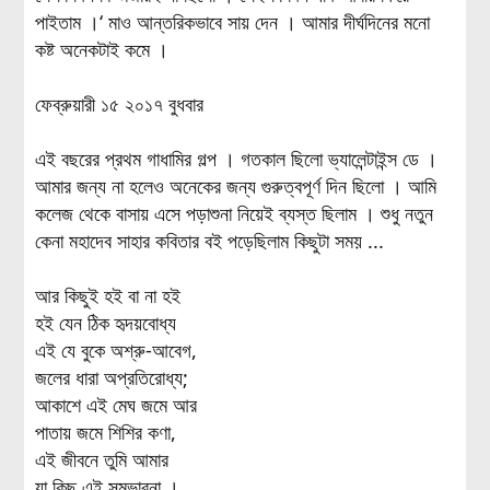
পাইতাম ।‘ মাও আন্তরিকভাবে সায় দেন । আমার দীর্ঘদিনের মনো
কষ্ট অনেকটাই কমে ।
ফেব্রুয়ারী ১৫ ২০১৭ বুধবার
এই বছরের প্রথম গাধামির গল্প । গতকাল ছিলো ভ্যালেন্টাইন্স ডে ।
আমার জন্য না হলেও অনেকের জন্য গুরুত্বপূর্ণ দিন ছিলো । আমি
কলেজ থেকে বাসায় এসে পড়াশুনা নিয়েই ব্যস্ত ছিলাম । শুধু নতুন
কেনা মহাদেব সাহার কবিতার বই পড়েছিলাম কিছুটা সময় ...
আর কিছুই হই বা না হই
হই যেন ঠিক হৃদয়বোধ্য
এই যে বুকে অশ্রু-আবেগ,
জলের ধারা অপ্রতিরোধ্য;
আকাশে এই মেঘ জমে আর
পাতায় জমে শিশির কণা,
এই জীবনে তুমি আমার
যা কিছু এই সম্ভাবনা ।