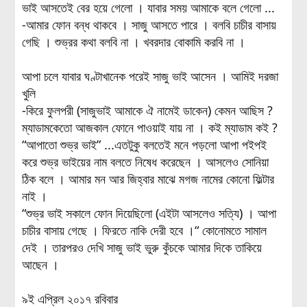
ভাই আসতেই বের হয়ে গেলো । যাবার সময় আমাকে বলে গেলো ...
-আমার ফোন বন্ধ থাকবে । সাজু আসতে পারে । বলবি চাচীর বাসায়
গেছি । শুভ্রর কথা বলবি না । খবরদার বোকামি করবি না ।
আপা চলে যাবার ঘণ্টাখানেক পরেই সাজু ভাই আসেন । আমিই দরজা
খুলি
-কিরে ফুলপরী (সাজুভাই আমাকে ঐ নামেই ডাকেন) কেমন আছিস ?
ম্যাডামকেতো আজকাল ফোনে পাওয়াই যায় না । কই ম্যাডাম কই ?
“আপাতো শুভ্র ভাই” ...এতটুকু বলতেই মনে পড়লো আপা পইপই
করে শুভ্র ভাইয়ের নাম বলতে নিষেধ করেছেন । আসলেও সোনিয়া
ঠিক বলে । আমার মন আর জিহ্বার মাঝে মগজ নামের কোনো ফিল্টার
নাই ।
“শুভ্র ভাই সকালে ফোন দিয়েছিলো (এইটা আসলেও সত্যি) । আপা
চাচীর বাসায় গেছে । ফিরতে নাকি দেরী হবে ।“ কোনোমতে সামাল
দেই । তারপরও দেখি সাজু ভাই ভুরু কুঁচকে আমার দিকে তাকিয়ে
আছেন ।
৯ই এপ্রিল ২০১৭ রবিবার