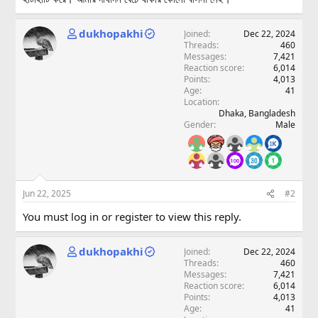
dukhopakhi
Joined
Dec 22, 2024
Threads
460
Messages
7,421
Reaction score
6,014
Points
4,013
Age
41
Location
Dhaka, Bangladesh
Gender
Male
Jun 22, 2025
#2
You must log in or register to view this reply.
dukhopakhi
Joined
Dec 22, 2024
Threads
460
Messages
7,421
Reaction score
6,014
Points
4,013
Age
41