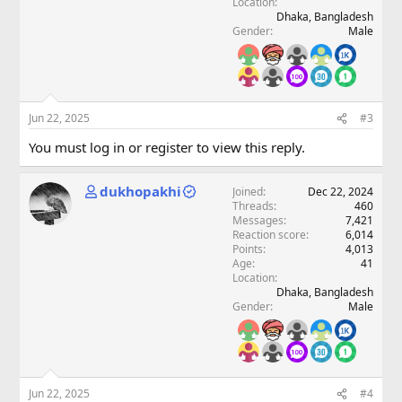
Location
Dhaka, Bangladesh
Gender
Male
Jun 22, 2025
#3
You must log in or register to view this reply.
dukhopakhi
Joined
Dec 22, 2024
Threads
460
Messages
7,421
Reaction score
6,014
Points
4,013
Age
41
Location
Dhaka, Bangladesh
Gender
Male
Jun 22, 2025
#4