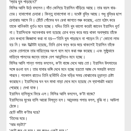
‘স্যার ঘুম পাড়ছেন?’
মিসির আলি উঠে বসলেন। দাঁত কেলিয়ে ইয়াসিন দাঁড়িয়ে আছে। তার বয়স বার-
তের। হাবাগোবা চেহারা। কিন্তু হাবাগোবা না। যথেষ্ট বুদ্ধি আছে। শুধু বুদ্ধির ছাপ
চেহারায় আসে নি। ঠোঁটে গোঁফের ঘন রেখা জাগতে শুরু করেছে, এতে হঠাৎ করে
তাকে খানিকটা ধূর্তও মনে হচ্ছে। যদিও তিনি খুব ভালো করেই জানেন ইয়াসিন ধূর্ত
না। ইয়াসিনকে অনেকবার বলা হয়েছে চোখ বন্ধ করে শুয়ে থাকা অবস্থায় তাঁকে
যেন কখনো জিজ্ঞাসা করা না হয়—’তিনি ঘুম পাড়ছেন না পাড়েন নি।’ কোনো লাভ
হয় নি। বরং উল্টোটা হয়েছে, তিনি চোখ বন্ধ করে শুয়ে থাকলেই ইয়াসিন তাঁকে
ডেকে তোলাকে তার দায়িত্বের অংশ বলে মনে করা শুরু করেছে। এবং সুষ্ঠুভাবে
দায়িত্ব পালনের জন্যে তাকে বেশ আনন্দিতও মনে হচ্ছে।
মিসির আলি শান্ত গলায় বললেন, ক’টা বাজে দেখে আয় তো। ইয়াসিন উৎসাহের
সঙ্গে রওনা হল। তার যাবার ভঙ্গি দেখে মনে হচ্ছে হয়তো আজ সে সময়টা বলতে
পারবে। গতকাল রাতেও তিনি ছবিটবি এঁকে ঘড়ির সময় বোঝানোর চূড়ান্ত চেষ্টা
করেছেন। ইয়াসিনের ঘন ঘন মাথা নাড়া দেখে মনে হয়েছে সে ব্যাপারটা ধরতে
পেরেছে। দেখা যাক।
ইয়াসিন হাসিমুখে ফিরে এল। মিসির আলি বললেন, ক’টা বাজে?
ইয়াসিনের মুখের হাসি আরো বিস্তৃত হল। আনন্দময় গলায় বলল, বুঝি না। আউলা
ঠেকে।
ছোট কাঁটা ক’টার ঘরে?
‘তিনের ঘরে।
‘আর বড়টা?’
‘ছোট জন যে ঘরে। বড় জনও একই ঘরে।’