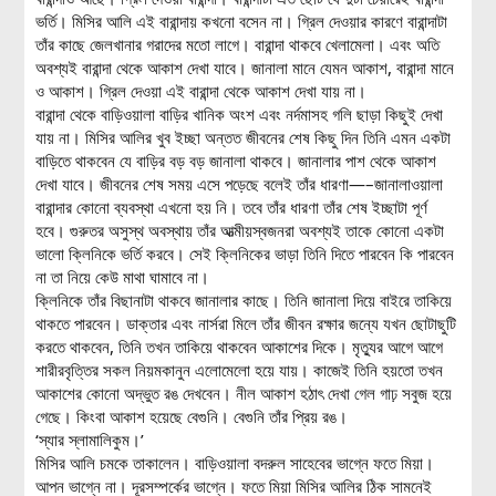
ভর্তি। মিসির আলি এই বারান্দায় কখনো বসেন না। গ্রিল দেওয়ার কারণে বারান্দাটা
তাঁর কাছে জেলখানার গরাদের মতো লাগে। বারান্দা থাকবে খেলামেলা। এবং অতি
অবশ্যই বারান্দা থেকে আকাশ দেখা যাবে। জানালা মানে যেমন আকাশ, বারান্দা মানে
ও আকাশ। গ্রিল দেওয়া এই বারান্দা থেকে আকাশ দেখা যায় না।
বারান্দা থেকে বাড়িওয়ালা বাড়ির খানিক অংশ এবং নর্দমাসহ গলি ছাড়া কিছুই দেখা
যায় না। মিসির আলির খুব ইচ্ছা অন্তত জীবনের শেষ কিছু দিন তিনি এমন একটা
বাড়িতে থাকবেন যে বাড়ির বড় বড় জানালা থাকবে। জানালার পাশ থেকে আকাশ
দেখা যাবে। জীবনের শেষ সময় এসে পড়েছে বলেই তাঁর ধারণা—–জানালাওয়ালা
বারান্দার কোনো ব্যবস্থা এখনো হয় নি। তবে তাঁর ধারণা তাঁর শেষ ইচ্ছাটা পূর্ণ
হবে। গুরুতর অসুস্থ অবস্থায় তাঁর আত্মীয়স্বজনরা অবশ্যই তাকে কোনো একটা
ভালো ক্লিনিকে ভর্তি করবে। সেই ক্লিনিকের ভাড়া তিনি দিতে পারবেন কি পারবেন
না তা নিয়ে কেউ মাথা ঘামাবে না।
ক্লিনিকে তাঁর বিছানাটা থাকবে জানালার কাছে। তিনি জানালা দিয়ে বাইরে তাকিয়ে
থাকতে পারবেন। ডাক্তার এবং নার্সরা মিলে তাঁর জীবন রক্ষার জন্যে যখন ছোটাছুটি
করতে থাকবেন, তিনি তখন তাকিয়ে থাকবেন আকাশের দিকে। মৃত্যুর আগে আগে
শারীরবৃত্তির সকল নিয়মকানুন এলোমেলো হয়ে যায়। কাজেই তিনি হয়তো তখন
আকাশের কোনো অদ্ভুত রঙ দেখবেন। নীল আকাশ হঠাৎ দেখা গেল গাঢ় সবুজ হয়ে
গেছে। কিংবা আকাশ হয়েছে বেগুনি। বেগুনি তাঁর প্রিয় রঙ।
‘স্যার স্লামালিকুম।’
মিসির আলি চমকে তাকালেন। বাড়িওয়ালা বদরুল সাহেবের ভাগ্নে ফতে মিয়া।
আপন ভাগ্নে না। দূরসম্পর্কের ভাগ্নে। ফতে মিয়া মিসির আলির ঠিক সামনেই