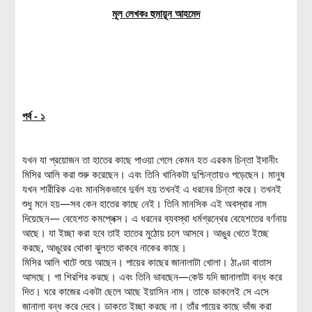
মূল লেখকঃ হুমায়ূন আহমেদ
পর্ব - ১
যখন যা প্রয়োজন তা হাতের কাছে পাওয়া গেলে কেমন হত এরকম চিন্তা ইদানীং
মিসির আলি করা শুরু করেছেন। এবং তিনি খানিকটা দুশ্চিন্তায়ও পড়েছেন। মানুষ
যখন শারীরিক এবং মানসিকভাবে দুর্বল হয় তখনই এ ধরনের চিন্তা করে। তখনই
শুধু মনে হয়—সব কেন হাতের কাছে নেই। তিনি মানসিক এই অবস্থার নাম
দিয়েছেন— বেহেশত কমপ্লেক্স। এ ধরনের ব্যবস্থা ধর্মগ্রন্থের বেহেশতের বর্ণনায়
আছে। যা ইচ্ছা করা হবে তাই হাতের মুঠোয় চলে আসবে। আঙুর খেতে ইচ্ছে
করছে, আঙুরের থোকা ঝুলতে থাকবে নাকের কাছে।
মিসির আলি খাটে শুয়ে আছেন। পায়ের কাছের জানালাটা খোলা। ঠাণ্ডা বাতাস
আসছে। গা শিরশির করছে। এবং তিনি ভাবছেন—কেউ যদি জানালাটা বন্ধ করে
দিত। ঘরে কাজের একটা ছেলে আছে ইয়াসিন নাম। তাকে ডাকলেই সে এসে
জানালা বন্ধ করে দেবে। ডাকতে ইচ্ছা করছে না। তাঁর পায়ের কাছে ভাঁজ করা