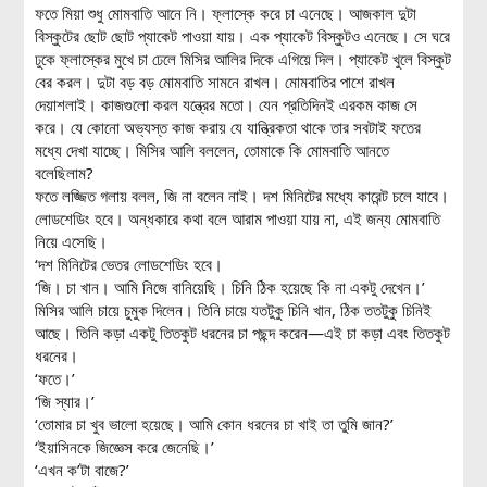
ফতে মিয়া শুধু মোমবাতি আনে নি। ফ্লাস্কে করে চা এনেছে। আজকাল দুটা
বিস্কুটের ছোট ছোট প্যাকেট পাওয়া যায়। এক প্যাকেট বিস্কুটও এনেছে। সে ঘরে
ঢুকে ফ্লাস্কের মুখে চা ঢেলে মিসির আলির দিকে এগিয়ে দিল। প্যাকেট খুলে বিস্কুট
বের করল। দুটা বড় বড় মোমবাতি সামনে রাখল। মোমবাতির পাশে রাখল
দেয়াশলাই। কাজগুলো করল যন্ত্রের মতো। যেন প্রতিদিনই এরকম কাজ সে
করে। যে কোনো অভ্যস্ত কাজ করায় যে যান্ত্রিকতা থাকে তার সবটাই ফতের
মধ্যে দেখা যাচ্ছে। মিসির আলি বললেন, তোমাকে কি মোমবাতি আনতে
বলেছিলাম?
ফতে লজ্জিত গলায় বলল, জি না বলেন নাই। দশ মিনিটের মধ্যে কারেন্ট চলে যাবে।
লোডশেডিং হবে। অন্ধকারে কথা বলে আরাম পাওয়া যায় না, এই জন্য মোমবাতি
নিয়ে এসেছি।
‘দশ মিনিটের ভেতর লোডশেডিং হবে।
‘জি। চা খান। আমি নিজে বানিয়েছি। চিনি ঠিক হয়েছে কি না একটু দেখেন।’
মিসির আলি চায়ে চুমুক দিলেন। তিনি চায়ে যতটুকু চিনি খান, ঠিক ততটুকু চিনিই
আছে। তিনি কড়া একটু তিতকুট ধরনের চা পছন্দ করেন—এই চা কড়া এবং তিতকুট
ধরনের।
‘ফতে।’
‘জি স্যার।’
‘তোমার চা খুব ভালো হয়েছে। আমি কোন ধরনের চা খাই তা তুমি জান?’
‘ইয়াসিনকে জিজ্ঞেস করে জেনেছি।’
‘এখন ক’টা বাজে?’