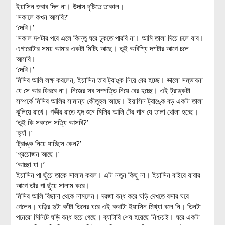
ইয়াসিন জবাব দিল না। উদাস দৃষ্টিতে তাকাল।
‘সকালে কখন আসবি?’
‘দেখি।’
‘সকাল দশটার পরে এলে কিন্তু ঘরে ঢুকতে পারবি না। আমি তালা দিয়ে চলে যাব।
এগারোটার সময় আমার একটা মিটিং আছে। তুই অবিশ্যি দশটার আগে চলে
আসবি।
‘দেখি।’
মিসির আলি লক্ষ করলেন, ইয়াসিন তার ট্রাঙ্ক নিয়ে বের হচ্ছে। ভালো সম্ভাবনা
যে সে আর ফিরবে না। নিজের সব সম্পত্তি নিয়ে বের হচ্ছে। এই ট্রাঙ্কটা
সম্পর্কে মিসির আলির সামান্য কৌতূহল আছে। ইয়াসিন ট্রাঙ্কে বড় একটা তালা
ঝুলিয়ে রাখে। গভীর রাতে শব্দ শুনে মিসির আলি টের পান যে তালা খোলা হচ্ছে।
‘তুই কি সকালে সত্যি আসবি?’
‘হ্যাঁ।’
‘ট্রাঙ্ক নিয়ে যাচ্ছিস কেন?’
‘প্রয়োজন আছে।’
‘আচ্ছা যা।’
ইয়াসিন পা ছুঁয়ে তাকে সালাম করল। এটা নতুন কিছু না। ইয়াসিন বাইরে যাবার
আগে তাঁর পা ছুঁয়ে সালাম করে।
মিসির আলি বিছানা থেকে নামলেন। দরজা বন্ধ করে ঘড়ি দেখতে বসার ঘরে
গেলেন। ঘড়ির দুটা কাঁটা তিনের ঘরে এই কথাটা ইয়াসিন মিথ্যা বলে নি। তিনটা
পনেরো মিনিটে ঘড়ি বন্ধ হয়ে গেছে। ব্যাটারি শেষ হয়েছে নিশ্চয়ই। ঘরে একটা