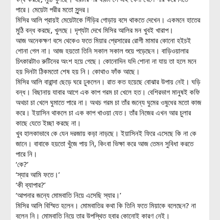
পারে। মেয়েটা পরীর মতো সুন্দর।
মিসির আলি প্রায়ই মেয়েটাকে সিঁড়ির গোড়ায় বসে থাকতে দেখেন। একমনে হাতের
মুঠি বন্ধ করছে, খুলছে। দৃশ্যটা দেখে মিসির আলির মন খুবই খারাপ।
আজ অনেকক্ষণ বসে থেকেও ফতে মিয়ার প্রেসারের রোগী মামার কোনো হইচই
শোনা গেল না। আজ হয়তো তিনি সকাল সকাল শুয়ে পড়েছেন। বাড়িওয়ালার
চিৎকারটাও রুটিনের অংশ হয়ে গেছে। কোনোদিন যদি শোনা না যায় তা হলে মনে
হয় দিনটা ঠিকমতো শেষ হয় নি। কোথাও ফাঁক আছে।
মিসির আলি বারান্দা ছেড়ে ঘরে ঢুকলেন। রাত কত হয়েছে বোঝার উপায় নেই। ঘড়ি
বন্ধ। বিছানায় যাবার আগে এক কাপ গরম চা খেলে হত। বেশিরভাগ মানুষই কফি
অথচা চা খেলে ঘুমাতে পারে না। অথচ গরম চা তাঁর জন্যে ঘুমের ওষুধের মতো কাজ
করে। ইয়াসিন থাকলে চা এক কাপ খাওয়া যেত। তাঁর নিজের এখন আর চুলার
কাছে যেতে ইচ্ছা করছে না।
খুব হালকাভাবে কে যেন দরজায় কড়া নাড়ছে। ইয়াসিনই ফিরে এসেছে কি না কে
জানে। বাবাকে হয়তো খুঁজে পায় নি, কিংবা ভিক্ষা করে আজ তেমন সুবিধা করতে
পারে নি।
‘কে?’
‘স্যার আমি ফতে।’
‘কী ব্যাপার?’
‘আপনার জন্যে মোমবাতি নিয়ে এসেছি স্যার।’
মিসির আলি বিস্মিত হলেন। মোমবাতির কথা কি তিনি ফতে মিয়াকে বলেছেন? না
বলেন নি। মোমবাতি নিয়ে তার উপস্থিত হবার কোনোই কারণ নেই।