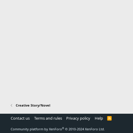
Creative Story/Novel
Contact us
Terms and rules
Privacy policy
Help
R
S
S
®
Community platform by XenForo
© 2010-2024 XenForo Ltd.