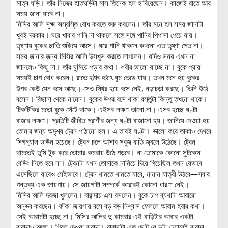
মাত্ৰ ঘড়ি। তাঁর নিজের হাতঘড়িটা মাস তিনেক হল হারিয়েছেন। কাজেই রাতে আর
সময় জানা যাবে না।
মিসির আলি সূক্ষ্ম অস্বস্তি বোধ করতে শুরু করলেন। তাঁর মনে হল সময় জানাটা
খুবই দরকার। ঘরে খাবার পানি না থাকলে সঙ্গে সঙ্গে পানির পিপাসা পেয়ে যায়।
তৃষ্ণায় বুকের ছাতি শুকিয়ে আসে। ঘরে পানি থাকলে কখনো এত তৃষ্ণা পেত না।
সময় জানার জন্য মিসির আলি উসখুস করতে লাগলেন। যদিও সময় এখন না
জানলেও কিছু না। তাঁর ঘুমিয়ে পড়ার কথা। শরীর ভালো যাচ্ছে না। বুকে প্রায়
সময়ই চাপ বোধ করেন। রাতে হঠাৎ হঠাৎ ঘুম ভেঙে যায়। তখন মনে হয় বুকের
উপর কেউ যেন বসে আছে। সেও স্থির হয়ে বসে নেই, নড়াচড়া করছে। তিনি উঠে
বসেন। বিছানা থেকে নামেন। বুকের উপর বসে থাকা বস্তুটা কিন্তু তখনো থাকে।
টিকটিকির মতো বুকে সেঁটে থাকে। এইসব লক্ষণ ভালো না। এসব হচ্ছে ঘণ্টা
বাজার লক্ষণ। প্রতিটি জীবিত প্রাণীর জন্য ঘণ্টা বাজানো হয়। জানিয়ে দেওয়া হয়
তোমার জন্য অদৃশ্য ট্রেন পাঠানো হল। এ তারই ঘণ্টা। ভালো করে তাকাও দেখবে
সিগন্যাল ডাউন হয়েছে। ট্রেন চলে আসার সবুজ বাতি জ্বলে উঠেছে। ট্রেন
থামতেই তুমি টুক করে তোমার কমরায় উঠে পড়বে। না তোমাকে কোনো সুটকেস
বেডিং নিতে হবে না। ট্রেনটা যখন তোমাকে নামিয়ে দিয়ে গিয়েছিল তখন যেভাবে
এসেছিলে যাবেও সেইভাবে। ট্রেন থামতে থামতে যাবে, নানান যাত্রী উঠবে—সবার
গন্তব্য এক জায়গায়। সে জায়গাটা সম্পর্কে করোরই কোনো ধারণা নেই।
মিসির আলি দরজা খুললেন। বারান্দায় এস বসলেন। বুকে চাপ ব্যথাটা আবারো
অনুভব করছেন। ফাঁকা জায়গায় বসে বড় বড় নিশ্বাস ফেললে আরাম হবার কথা।
সেই আরামটা হচ্ছে না। মিসির আলির দু কামরার এই বাড়িটার আবার একটা
বারান্দাও আছে। গ্রিল দেওয়া বারান্দা। বারান্দাটা এত ছোট যে দুটা চেয়ারেই বারান্দা