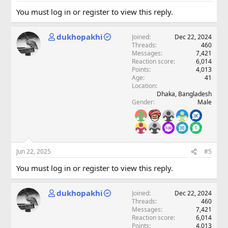
You must log in or register to view this reply.
dukhopakhi
Joined
Dec 22, 2024
Threads
460
Messages
7,421
Reaction score
6,014
Points
4,013
Age
41
Location
Dhaka, Bangladesh
Gender
Male
Jun 22, 2025
#5
You must log in or register to view this reply.
dukhopakhi
Joined
Dec 22, 2024
Threads
460
Messages
7,421
Reaction score
6,014
Points
4,013