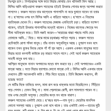
নিঃশব্দে চলে। নিশাচরদের সঙ্গে ফতে মিয়ার কোথায় যেন খানিকটা মিল আছে।
মিসির আলি বাড়িওয়ালা বদরুল সাহেবের হইচই চিৎকার শোনার জন্য অপেক্ষা করতে
লাগলেন। বদরুল সাহেব তার ভাগ্নেকে গালাগালি না করে ঘুমাতে যাবেন তা হবার
না। ছ’মাসের ওপর হল মিসির আলি এ বাড়িতে আছেন। ছ’মাসে এ নিয়মের
ব্যতিক্রম দেখেন নি। বদরুল সাহেবের মেজাজ এমনিতেই চড়া। বাড়িতে যতক্ষণ
থাকেন, হইচই চিৎকার গালাগালির মধ্যেই থাকেন। নিজের ভাগ্নের ক্ষেত্রে সব
সীমা অতিক্রম করে। তিনি শুরুই করেন—’শুয়োরের বাচ্চা পাছায় লাথি মেরে
তোমাকে আমি…’ দিয়ে। মাঝে মাঝে চড়থাপ্পড় পর্যন্ত গড়ায়। বদরুল সাহেব
ছোটখাটো রোগা পটকা মানুষ। তাঁর নানান অসুখবিসুখ আছে। চুপচাপ যখন বসে
থাকেন তখন বুকের ভিতর থেকে শাঁ শাঁ শব্দ আসে। এরকম একজন মানুষের ফতে
মিয়ার মতো বলশালী কাউকে চড় মারতে সাহস লাগে। সেই অর্থে বদরুল সাহেবকে
সাহসী মানুষ বলা যায়।
আশ্রিত মানুষকে নানান অপমানের মধ্যে বাস করতে হয়। সেই অপমানেরও একটা
মাত্রা আছে। ফতে মিয়ার ব্যাপারে কোনো মাত্রা নেই। মিসির আলি একবার তাকে
দেখলেন ঠোঁট অনেকখানি কাটা। স্টিচ দিতে হয়েছে। তিনি জিজ্ঞেস করলেন, কী
হয়েছে ফতে?
সে মাটির দিকে তাকিয়ে বলল, মামা রাগ করে ধাক্কার মতো দিয়েছিলেন। সিঁড়িতে
পড়ে গেলাম। তেমন কিছু না। মামা প্রেসারের রোগী, রাগ সামলাতে পারেন না।
তার ওপর মেয়েটা অসুস্থ। মেয়েটার জন্য মন থাকে খারাপ।
বদরুল সাহেবের একটাই মেয়ে। ছ’বছর বয়স—নাম লুনা। মেয়েটার মানসিক
কোনো সমস্যা আছে। চুপচাপ একা বসে থাকে। তার একটাই খেলা—হাতের মুঠি
বন্ধ করছে, মুঠি খুলছে। ঘণ্টার পর ঘণ্টা সে এই খেলা খেলে পার করে দিতে