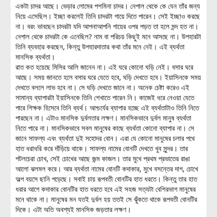
একটা চাদর আছে। ভেড়ার লোমের পশমিনা চাদর। নেপাল থেকে কে যেন তাঁর জন্য
নিয়ে এসেছিল। ইচ্ছা করলেই তিনি চাদরটা গায়ে দিতে পারেন। সেই ইচ্ছাও করছে
না। বরং ভাবছেন চাদরটা যদি আপনাআপনি গায়ের ওপর পড়ত তা হলে মন্দ হত না।
নেপাল থেকে চাদরটা কে এনেছিল? নাম বা পরিচয় কিছুই মনে আসছে না। উপহারটা
তিনি ব্যবহার করছেন, কিন্তু উপহারদাতার কথা তাঁর মনে নেই। এই ব্যর্থতা
মানসিক ব্যর্থতা।
রাত কত হয়েছে মিসির আলি জানেন না। এই ঘরে কোনো ঘড়ি নেই। বসার ঘরে
আছে। সময় জানতে হলে বসার ঘরে যেতে হবে, ঘড়ি দেখতে হবে। ইয়াসিনকে সময়
দেখতে বললে লাভ হবে না। সে ঘড়ি দেখতে জানে না। অনেক চেষ্টা করেও এই
সামান্য ব্যাপারটা ইয়াসিনকে তিনি শেখাতে পারেন নি। কাজেই ধরে নেওয়া যেতে
পারে শিক্ষক হিসেবে তিনি ব্যর্থ। আশ্চর্যের ব্যাপার হচ্ছে এই ব্যর্থতাটাও তিনি নিতে
পারছেন না। এটাও মানসিক দুর্বলতার লক্ষণ। মানসিকভাবে দুর্বল মানুষ ব্যর্থতা
নিতে পারে না। মানসিকভাবে সবল মানুষের কাছে ব্যর্থতা কোনো ব্যাপার না। সে
জানে সাফল্য এবং ব্যর্থতা দুই সহোদর বোন। এরা যে কোনো মানুষের চলার পথে
হাত ধরাধরি করে দাঁড়িয়ে থাকে। সাফল্য নামের বোনটি দেখতে খুব সুন্দর। তার
পটলচেরা চোখ, সেই চোখের আছে জন্ম কাজল। তার মুখে প্রথম প্রভাতের রাঙা
আলো ঝলমল করে। আর ব্যর্থতা নামের বোনটি কদাকার, মুখে বসন্তের দাগ, চোখে
অল্প বয়সে ছানি পড়েছে। সবাই চায় রূপবতী বোনটির হাত ধরতে। কিন্তু তার হাত
ধরার আগে কদাকার বোনটির হাত ধরতে হবে এই সহজ সত্যটা বেশিরভাগ মানুষের
মনে থাকে না। মানুষের মন যতই দুর্বল হয় ততই সে ঝুঁকতে থাকে রূপবতী বোনটির
দিকে। এটা অতি অবশ্যই মানসিক জড়তার লক্ষণ।