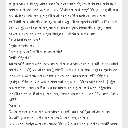
দাঁড়িয়ে আছে। কিন্তু তিনি তাকে তাঁর সামনে এসে দাঁড়াতে দেখেন নি। যখন চোখ
বন্ধ করে ছিলেন তখন এসেছে। ফতে মিয়ার চলাফেরা সম্পূর্ণ নিঃশব্দ। মানুষটা মনে
হয় বাতাসের ওপর চলে। মানুষটা বাতাসের ওপর দিয়ে চলাফেরা করার মতো
ছোটখাটো না। তার শরীর-স্বাস্থ্য ভালো। শুধু শরীরের তুলনায় মাথাটা ছোট। দেখে
মনে হয় খুব রোগা কোনো মানুষের মাথা একজন কুস্তিগিরের শরীরে জুড়ে দেওয়া
হয়েছে। ফতে মিয়ার গলার স্বর পরিষ্কার। ঝনঝন করে কথা বলে।
‘ফতে মিয়া কেমন আছ?’
‘স্যার আপনার দোয়া।’
‘সঙ্গে ঘড়ি আছে? ক’টা বাজে বলতে পার?’
‘দশটা চল্লিশ।’
মিসির আলি লক্ষ করলেন সময় বলতে গিয়ে ফতে ঘড়ি দেখল না। এটা তেমন কোনো
ব্যাপার না। ঘড়ি হয়তো সে একটু আগেই দেখেছে। তার পরেও মানুষের স্বভাব হল
সময় বলার আগে ঘড়ি দেখে নেওয়া। ফতে মিয়া সময় বলেছে দশটা চল্লিশ।
পুরোপুরি নিশ্চিত না হয়ে এভাবে সময় বলা সম্ভব না। মিসির আলির মনটা খুঁতখুঁত
করতে লাগল। একবার ইচ্ছা হল জিজ্ঞেস করেন ঘড়ি না দেখে এমন নিখুঁতভাবে
সময়টা সে বলছে কীভাবে। তিনি কিছু জিজ্ঞেস করলেন না। ফতে মিয়া বলল, ‘স্যার
যাই?’
‘আচ্ছা।’
‘ঠাণ্ডা পড়েছে। ঘরে গিয়ে শুয়ে থাকেন। রেস্ট নেন। আশ্বিন-কার্তিক মাসের
ঠাণ্ডাটা বুকে লাগে। পৌষ-মাঘ মাসের ঠাণ্ডায় কিছু হয় না।’
ফতে যেমন নিঃশব্দে এসেছিল সেরকম নিঃশব্দেই চলে গেলেন। নিশাচর পশুরাই এমন