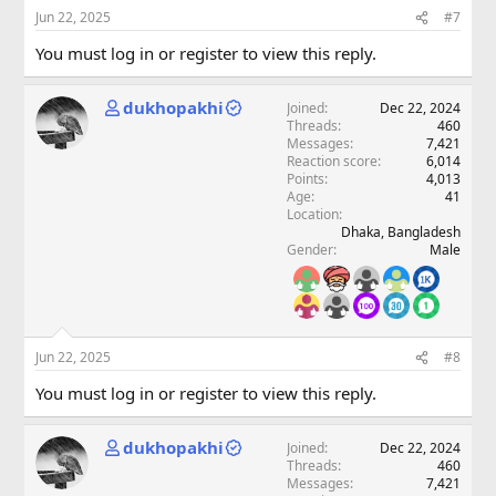
Jun 22, 2025
#7
You must log in or register to view this reply.
dukhopakhi
Joined
Dec 22, 2024
Threads
460
Messages
7,421
Reaction score
6,014
Points
4,013
Age
41
Location
Dhaka, Bangladesh
Gender
Male
Jun 22, 2025
#8
You must log in or register to view this reply.
dukhopakhi
Joined
Dec 22, 2024
Threads
460
Messages
7,421