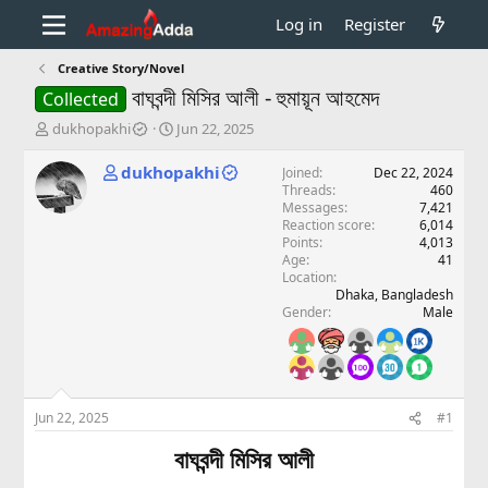
Log in
Register
Creative Story/Novel
বাঘবন্দী মিসির আলী - হুমায়ূন আহমেদ
Collected
T
S
dukhopakhi
Jun 22, 2025
h
t
r
a
dukhopakhi
Joined
Dec 22, 2024
e
r
Threads
460
a
t
Messages
7,421
d
d
Reaction score
6,014
Points
4,013
s
a
Age
41
t
t
Location
a
e
Dhaka, Bangladesh
r
Gender
Male
t
e
r
Jun 22, 2025
#1
বাঘবন্দী মিসির আলী