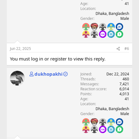
Age
41
Location
Dhaka, Bangladesh
Gender
Male
Jun 22, 2025
#6
You must log in or register to view this reply.
dukhopakhi
Joined
Dec 22, 2024
Threads
460
Messages
7,421
Reaction score
6,014
Points
4,013
Age
41
Location
Dhaka, Bangladesh
Gender
Male