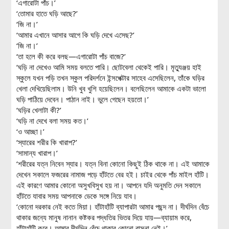
‘এগারোটা পাঁচ।’
‘তোমার হাতে ঘড়ি আছে?’
‘জি না।’
‘আমার এখানে আসার আগে কি ঘড়ি দেখে এসেছ?’
‘জি না।’
‘তা হলে কী করে বলছ—এগারোটা পাঁচ বাজে?’
‘ঘড়ি না দেখেও আমি সময় বলতে পারি। ছোটবেলা থেকেই পারি। মৃত্যুঞ্জয় হাই
স্কুলে যখন পড়ি তখন স্কুল পরিদর্শনে ইন্সপেক্টার সাহেব এসেছিলেন, তাঁকে ঘড়ির
খেলা দেখিয়েছিলাম। উনি খুব খুশি হয়েছিলেন। বলেছিলেন আমাকে একটা ভালো
ঘড়ি পাঠিয়ে দেবেন। পাঠান নাই। ভুলে গেছেন হয়তো।’
‘ঘড়ির খেলাটা কী?’
‘ঘড়ি না দেখে বলা সময় কত।’
‘ও আচ্ছা।’
‘স্যারের শরীর কি খারাপ?’
‘সামান্য খারাপ।’
‘শরীরের যত্ন নিবেন স্যার। যত্ন বিনা কোনো কিছুই ঠিক থাকে না। এই আমাকে
দেখেন সকালে ফজরের নামাজ পড়ে হাঁটতে বের হই। চাইর থেকে পাঁচ মাইল হাঁটি।
এই কারণে আমার কোনো অসুখবিসুখ হয় না। আপনে যদি অনুমতি দেন সকালে
হাঁটতে যাবার সময় আপনাকে ডেকে সঙ্গে নিয়ে যাব।
‘কোনো দরকার নেই কতে মিয়া। হাঁটাহাঁটি ব্যাপারটা আমার পছন্দ না। দীর্ঘদিন বেঁচে
থাকার জন্যে মানুষ নানান কষ্টকর পদ্ধতির ভিতর দিয়ে যায়—ব্যায়াম করে,
হাঁটাহাঁটি করে। আমার দীর্ঘদিন বেঁচে থাকার কোনো বাসনা নেই।’