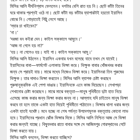
মিসির আলি দীর্ঘনিশ্বাস ফেললেন। দশটার বেশি রাত হয় নি। ছোট কাঁটা তিনের
ঘরে থাকার প্রশ্নই ওঠে না। ছোট কাঁটা বড় কাঁটার ব্যাপারটাই হয়তো ইয়াসিন
বোঝে নি। গোড়াতেই গিট্টু লেগে আছে।
‘স্যার চা খাইবেন?’
‘না।’
‘দরজা বন কইরা দেন। কাইল সক্কালে আমুনে।’
‘আজ না গেলে হয় না?’
‘হয়। না গেলেও হয়। যাই গা। কাইল সক্কালে আমু।’
মিসির আলি উঠলেন। ইয়াসিন একবার যখন বলেছে যাবে তখন সে যাবেই।
ইয়াসিনের বাবা—ফার্মগেট এলাকায় ভিক্ষা করে। ভিক্ষুক বাবার খোঁজখবর করার
জন্য সে প্রায়ই যায়। মাঝে মধ্যে নিজেও ভিক্ষা করে। ইয়াসিনরা তিন পুরুষের
ভিক্ষুক। তার দাদাও ভিক্ষা করতেন। মিসির আলি ব্যাপক চেষ্টা করছেন
পুরুষানুক্রমিক এই পেশা ভাঙার। ইয়াসিনকে এনে কাজ দিয়েছেন। লেখাপড়া
শেখানোর চেষ্টা করেছেন। মাঝে মাঝে বক্তৃতা—মানুষ পৃথিবীতে দুটা হাত নিয়ে
এসেছে কাজ করার জন্য ভিক্ষা করার জন্য না। আল্লাহ যদি চাইতেন মানুষ ভিক্ষা
করবে তা হলে তাকে একটা হাত দিয়েই পৃথিবীতে পাঠাতেন। ভিক্ষার থালা ধরার জন্য
একটা হাতই যথেষ্ট। মনে হচ্ছে না শেষ পর্যন্ত উপদেশমূলক বক্তৃতায় কোনো লাভ
হবে। ইয়াসিনের প্রধান ঝোঁক ভিক্ষার দিকে। মিসির আলি নিশ্চিত আজ সে ভিক্ষা
করার জন্যই যাচ্ছে। বিষ্যুদবার রাতে বাবার সঙ্গে সে আজিমপুর গোরস্থানের গেটে
ভিক্ষা করতে যায়।
মিসির আলি বললেন, ভিক্ষা করতে যাচ্ছিস?