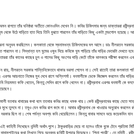
লেন,অমন রাগতে তাঁর ঘনিষ্ঠরা অতীতে কোনওদিন দেখেন নি। কবির চিকিৎসার জন্য ডাক্তাররা রবীন্দ্
ম থেকে উঠে দাড়িতে হাত দিয়ে তিনি বুঝতে পারলেন তাঁর দাড়িতে কিছু একটা গন্ডগোল হয়েছে। আয
ত যন্ত্রনা অনুভব করছিলেন। কলকাতা থেকে স্বনামধন্য চিকিৎসকের দল আসে। ডাঃ নীলরতন সরকার,ডাঃ
ে পারলেন না। সিদ্ধান্ত হল ঘুমের ওষুধ দিয়ে কবিকে ঘুম পাড়িয়ে তাঁর দাড়ির ভেতরটা দেখতে হবে
াররা তাঁর কানের কাছের চুল ও গালের কিছু অংশের দাড়ি কেটে তাঁকে ভালকরে পরীক্ষা করলেন এ
বিধান রায়, নীলরতন সরকার শান্তিনিকেতনে থাকার ভরসা পেলেন না। সেই রাতেই তারা কলকাতা পাড
 এরপর আয়নাতে নিজের মুখ দেখে রাগে অগ্নিশর্মা। বনমালীকে ডেকে জিজ্ঞেস করলেন তাঁর দাড়ির
ি নিয়মমত কফি খেতেন, কিন্তু সেদিন রাগে কফি খেলেন না। রবীন্দ্রনাথ এরপর বনমালী কে বলল
গিয়েছেন।
বনমালী যতবার খাবারের কথা বলে ততবার কবির কাছে ধমক খায়। কেউ রবীন্দ্রনাথের কাছে যেতে সাহস
র মুখে তুলবে না। তবুও যেন কবির রাগ কমে না। আবার রবীন্দ্রনাথ কে খাওয়ার অনুরোধ করলেন রথীন্
দরকার ছিল না। শেষ পর্যন্ত অবশ্য কবি খেয়েছিলেন। কিন্তু বাবার সামনে ভয়ে কয়েকদিন যান ন
কাহিনী লিখেছেন নন্দিনী অর্থাৎ পুপে। ঠাকুরবাড়ির মেয়ে না হলেও তাঁকে বুকে টেনে প্রতিমা মিটিয়
দামশাইয়ের কথা লিখতে গিয়ে অনবদ্য ছবিটি উপহার দিয়েছেন। 'পিতা পুত্রী' - তে নন্দিনী , রথীন্দ