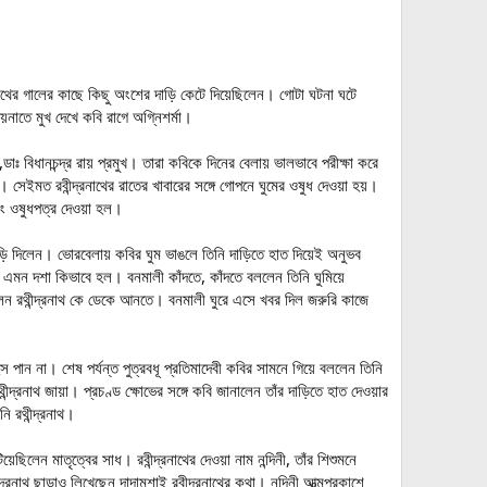
রনাথের গালের কাছে কিছু অংশের দাড়ি কেটে দিয়েছিলেন। গোটা ঘটনা ঘটে
়নাতে মুখ দেখে কবি রাগে অগ্নিশর্মা।
 বিধানচন্দ্র রায় প্রমুখ। তারা কবিকে দিনের বেলায় ভালভাবে পরীক্ষা করে
। সেইমত রবীন্দ্রনাথের রাতের খাবারের সঙ্গে গোপনে ঘুমের ওষুধ দেওয়া হয়।
বং ওষুধপত্র দেওয়া হল।
়ি দিলেন। ভোরবেলায় কবির ঘুম ভাঙলে তিনি দাড়িতে হাত দিয়েই অনুভব
 এমন দশা কিভাবে হল। বনমালী কাঁদতে, কাঁদতে বললেন তিনি ঘুমিয়ে
েন রথীন্দ্রনাথ কে ডেকে আনতে। বনমালী ঘুরে এসে খবর দিল জরুরি কাজে
 পান না। শেষ পর্যন্ত পুত্রবধূ প্রতিমাদেবী কবির সামনে গিয়ে বললেন তিনি
দ্রনাথ জায়া। প্রচণ্ড ক্ষোভের সঙ্গে কবি জানালেন তাঁর দাড়িতে হাত দেওয়ার
ি রথীন্দ্রনাথ।
েছিলেন মাতৃত্বের সাধ। রবীন্দ্রনাথের দেওয়া নাম নন্দিনী, তাঁর শিশুমনে
্রনাথ ছাড়াও লিখেছেন দাদামশাই রবীন্দ্রনাথের কথা। নন্দিনী আত্মপ্রকাশে