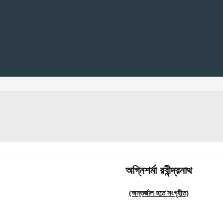
অগ্নিশর্মা রবীন্দ্রনাথ
(অন্তর্জাল হতে সংগৃহীত)