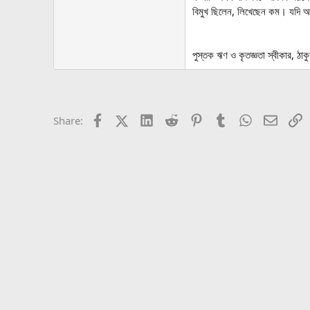
বিমুখ ছিলেন, লিখেছেন কম। যদি 
পুস্তক ঋণ ও কৃতজ্ঞতা স্বীকার, ঠাকু
Facebook
X (Twitter)
LinkedIn
Reddit
Pinterest
Tumblr
WhatsApp
Email
L
Share: