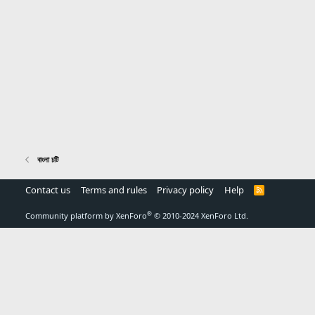
বাংলা চটি
Contact us
Terms and rules
Privacy policy
Help
R
S
S
®
Community platform by XenForo
© 2010-2024 XenForo Ltd.